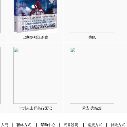
巴塞罗那谋杀案
烧纸
非洲火山群岛行医记
禾安·完结篇
手入門
|
聯絡方式
|
幫助中心
|
找書說明
|
送貨方式
|
付款方式