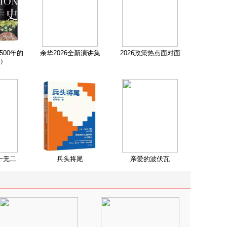
500年的
余华2026全新演讲集
2026政策热点面对面
）
一无二
兵头将尾
亲爱的波伏瓦