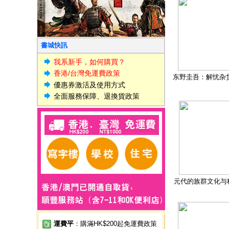
書城快訊
我系新手，如何購買？
香港/台灣免運費政策
东野圭吾：解忧杂
優惠券激活及使用方式
全面服務保障、退換貨政策
元代的族群文化与
運費平
：購滿HK$200起免運費政策