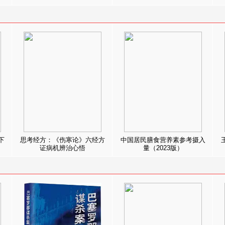
下
思考经方：《伤寒论》六经方
中国居民膳食营养素参考摄入
证病机辨治心悟
量（2023版）