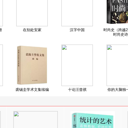
册
在别处安家
汉字中国
时尚史（跨越2
时尚史诗
裘锡圭学术文集续编
十论汪曾祺
你的大脑独