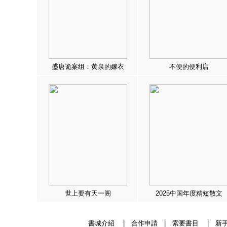
盛唐诡案组：黄泉的嫁衣
不便的便利店
世上要有天一阁
2025中国年度精短散文
書城介紹
|
合作申請
|
索要書目
|
新