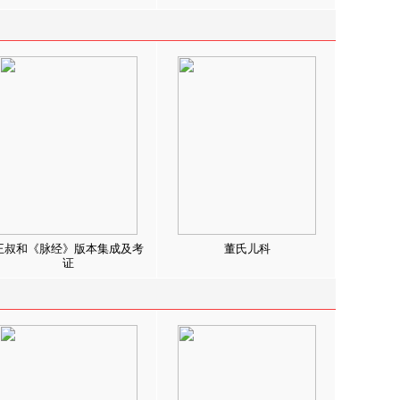
王叔和《脉经》版本集成及考
董氏儿科
证