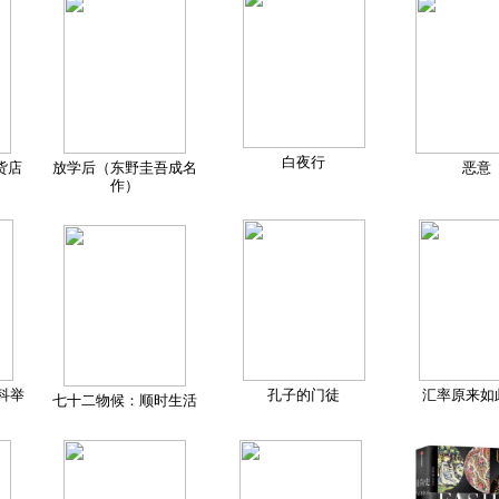
白夜行
货店
放学后（东野圭吾成名
恶意
作）
科举
孔子的门徒
汇率原来如
七十二物候：顺时生活