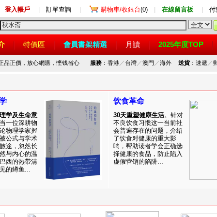
登入帳戶
|
訂單查詢
|
購物車/收銀台
(0)
|
在線留言板
|
付
介
特價區
會員書架精選
月讀
2025年度TOP
，正品正價，放心網購，悭钱省心
服務
：香港
／
台灣
／
澳門
／
海外
送貨
：速遞
／
学
饮食革命
理学及生命意
30天重塑健康生活
。针对
当一位深耕物
不良饮食习惯这一当前社
论物理学家握
会普遍存在的问题，介绍
被公式与学术
了饮食对健康的重大影
旅途，忽然长
响，帮助读者学会正确选
然与内心的温
择健康的食品，防止陷入
巴西的热带清
虚假营销的陷阱...
的鳟鱼...