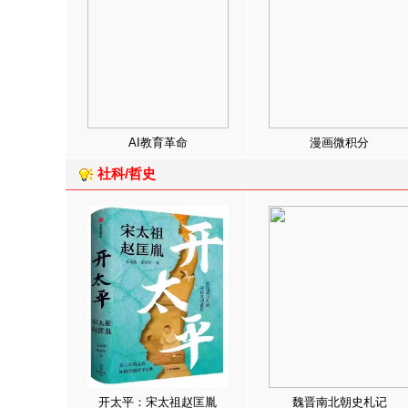
AI教育革命
漫画微积分
社科/哲史
开太平：宋太祖赵匡胤
魏晋南北朝史札记