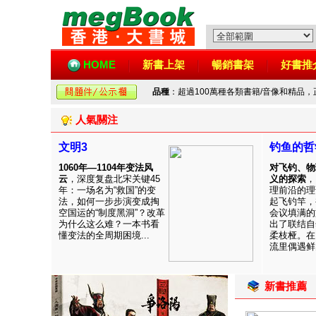
HOME
新書上架
暢銷書架
好書推
品種
：超過100萬種各類書籍/音像和精品
人氣關注
文明3
钓鱼的哲
1060年—1104年变法风
对飞钓、物
云
，深度复盘北宋关键45
义的探索
，
年：一场名为“救国”的变
理前沿的理
法，如何一步步演变成掏
起飞钓竿，
空国运的“制度黑洞”？改革
会议填满的
为什么这么难？一本书看
出了联结自
懂变法的全周期困境...
柔枝桠。在
流里偶遇鲜见
新書推薦