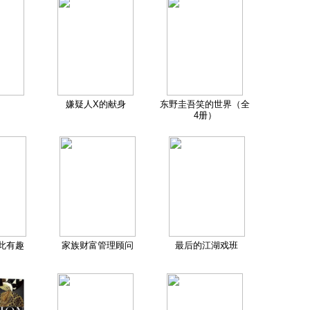
嫌疑人X的献身
东野圭吾笑的世界（全
4册）
此有趣
家族财富管理顾问
最后的江湖戏班