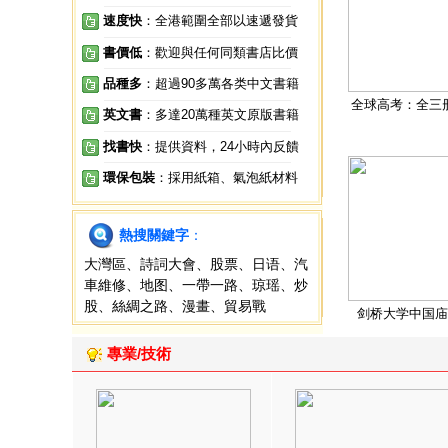
速度快
：全港範圍全部以速遞發貨
書價低
：歡迎與任何同類書店比價
品種多
：超過90多萬各类中文書籍
全球高考：全三
英文書
：多達20萬種英文原版書籍
找書快
：提供資料，24小時內反饋
環保包裝
：採用紙箱、氣泡紙材料
熱搜關鍵字
：
大灣區
、
詩詞大會
、
股票
、
日语
、
汽
車維修
、
地图
、
一帶一路
、
琼瑶
、
炒
股
、
絲綢之路
、
漫畫
、
貿易戰
剑桥大学中国庙
專業/技術