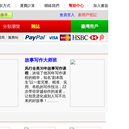
款方式
|
運費計算
|
聯絡我們
|
幫助中心
|
加入書簽
會員登入
新用戶登記
分類瀏覽
雜誌
臺灣用戶
郵局
／
服務站
故事写作大师班
风行全美30年故事写作课
程
，浓缩了他30年写作课
程的精华，知名“剧本医
生”以一套完整、精准、实
用、有机的写作技法，22
步带你穿越创作的迷雾，
让创意进化成别人写不出
来的好故事！……...