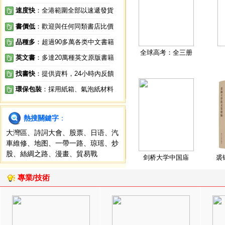
速度快
：全港範圍全部以速遞發貨
書價低
：歡迎與任何同類書店比價
品種多
：超過90多萬各类中文書籍
全球高考：全三册
英文書
：多達20萬種英文原版書籍
找書快
：提供資料，24小時內反饋
環保包裝
：採用紙箱、氣泡紙材料
熱搜關鍵字
：
大灣區
、
詩詞大會
、
股票
、
日语
、
汽
車維修
、
地图
、
一帶一路
、
琼瑶
、
炒
股
、
絲綢之路
、
漫畫
、
貿易戰
剑桥大学中国庙
裘
專業/技術