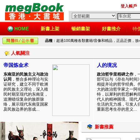
登入帳戶
HOME
新書上架
暢銷書架
好書推介
特
品種
：超過100萬種各類書籍/音像和精品，正品正價，
人氣關注
帝国炼金术
人的境况
东南亚的民族主义与政治
政治哲学里程碑之作
，
认同
，整合多种理论与实
部可以与《存在与时间
证研究，建立不同于欧洲
相提并论的哲学经典。
的民族主义理论，深入殖
大的政治哲学家之一阿
民时期至现代的东南亚，
特，以犀利的哲思解构
追溯错综复杂的族群脉
代人的精神困境、现代
络，展示现代东南亚国家
生活的无力感，引发人
及民族边界的形成...
重新思考生存的意义...
新書推薦