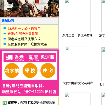
書城快訊
我系新手，如何購買？
香港/台灣免運費政策
东野圭吾：解忧杂货店
放
優惠券激活及使用方式
全面服務保障、退換貨政策
元代的族群文化与科举
七
運費平
：購滿HK$200起免運費政策