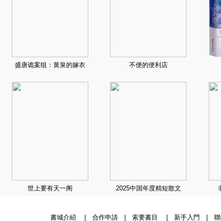
盛唐诡案组：黄泉的嫁衣
不便的便利店
世上要有天一阁
2025中国年度精短散文
書城介紹
|
合作申請
|
索要書目
|
新手入門
|
聯