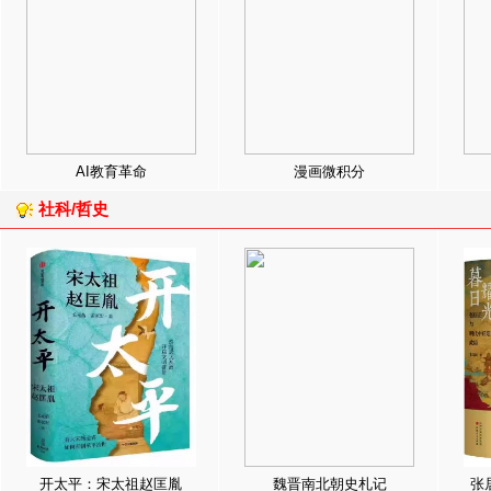
AI教育革命
漫画微积分
社科/哲史
开太平：宋太祖赵匡胤
魏晋南北朝史札记
张