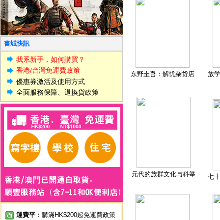
書城快訊
我系新手，如何購買？
香港/台灣免運費政策
东野圭吾：解忧杂货店
放
優惠券激活及使用方式
全面服務保障、退換貨政策
元代的族群文化与科举
七
運費平
：購滿HK$200起免運費政策