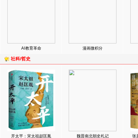
AI教育革命
漫画微积分
社科/哲史
开太平：宋太祖赵匡胤
魏晋南北朝史札记
张