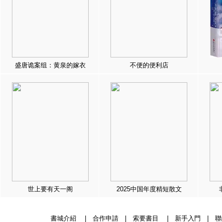
盛唐诡案组：黄泉的嫁衣
不便的便利店
世上要有天一阁
2025中国年度精短散文
書城介紹
|
合作申請
|
索要書目
|
新手入門
|
聯