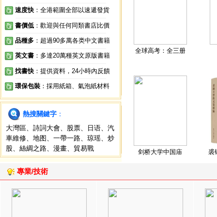
速度快
：全港範圍全部以速遞發貨
書價低
：歡迎與任何同類書店比價
品種多
：超過90多萬各类中文書籍
全球高考：全三册
英文書
：多達20萬種英文原版書籍
找書快
：提供資料，24小時內反饋
環保包裝
：採用紙箱、氣泡紙材料
熱搜關鍵字
：
大灣區
、
詩詞大會
、
股票
、
日语
、
汽
車維修
、
地图
、
一帶一路
、
琼瑶
、
炒
股
、
絲綢之路
、
漫畫
、
貿易戰
剑桥大学中国庙
裘
專業/技術