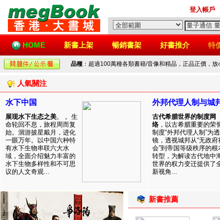
登入帳戶
HOME
新書上架
暢銷書架
好書推介
特
品種
：超過100萬種各類書籍/音像和精品，正品正價，
人氣關注
水下中国
外邦代理人制与城
展现水下生态之美
。 。生
古代希腊世界的制度网
命轮回不息，旅程周而复
络
，以古希腊重要的荣
始。洄游披星戴月，进化
制度“外邦代理人制”为透
一眼万年。以中国六种特
镜，透视城邦从“无政府
有水下生物串联六大水
会”到帝国等级秩序的根
域，全面介绍魅力丰富的
转型，为解读古代地中
水下生物多样性和不可思
世界的权力变迁提供了
议的人文奇观...
新视角...
新書推薦