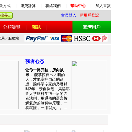
款方式
|
運費計算
|
聯絡我們
|
幫助中心
|
加入書簽
會員登入
新用戶登記
分類瀏覽
雜誌
臺灣用戶
郵局
／
服務站
强者心态
让你一路开挂，所向披
靡
， 能掌控自己大脑的
人，才能掌控自己的命
运！脑科学专家姚乃琳耗
时3年，亲自执笔，揭秘耶
鲁大学脑科学博士后的强
者法则，用通俗的语言拆
解复杂的脑科学原理，一
看就懂，一用就灵。。...