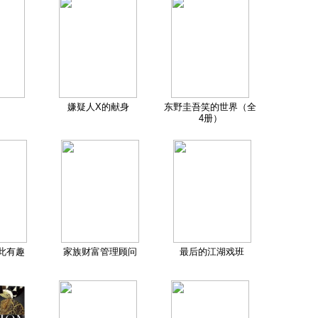
嫌疑人X的献身
东野圭吾笑的世界（全
4册）
此有趣
家族财富管理顾问
最后的江湖戏班