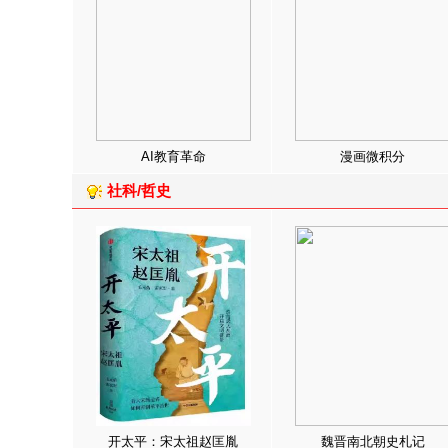
AI教育革命
漫画微积分
社科/哲史
开太平：宋太祖赵匡胤
魏晋南北朝史札记