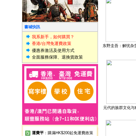
書城快訊
我系新手，如何購買？
香港/台灣免運費政策
东野圭吾：解忧杂
優惠券激活及使用方式
全面服務保障、退換貨政策
元代的族群文化与
運費平
：購滿HK$200起免運費政策