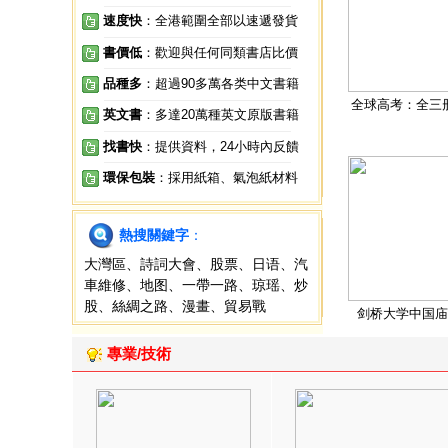
速度快
：全港範圍全部以速遞發貨
書價低
：歡迎與任何同類書店比價
品種多
：超過90多萬各类中文書籍
全球高考：全三
英文書
：多達20萬種英文原版書籍
找書快
：提供資料，24小時內反饋
環保包裝
：採用紙箱、氣泡紙材料
熱搜關鍵字
：
大灣區
、
詩詞大會
、
股票
、
日语
、
汽
車維修
、
地图
、
一帶一路
、
琼瑶
、
炒
股
、
絲綢之路
、
漫畫
、
貿易戰
剑桥大学中国庙
專業/技術