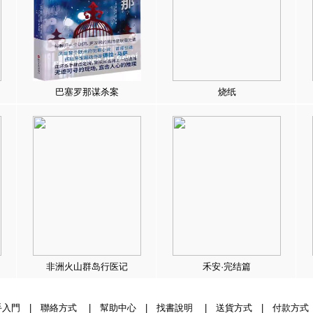
巴塞罗那谋杀案
烧纸
非洲火山群岛行医记
禾安·完结篇
手入門
|
聯絡方式
|
幫助中心
|
找書說明
|
送貨方式
|
付款方式