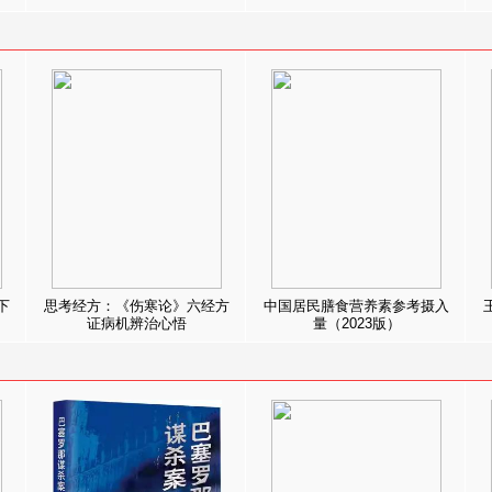
下
思考经方：《伤寒论》六经方
中国居民膳食营养素参考摄入
证病机辨治心悟
量（2023版）