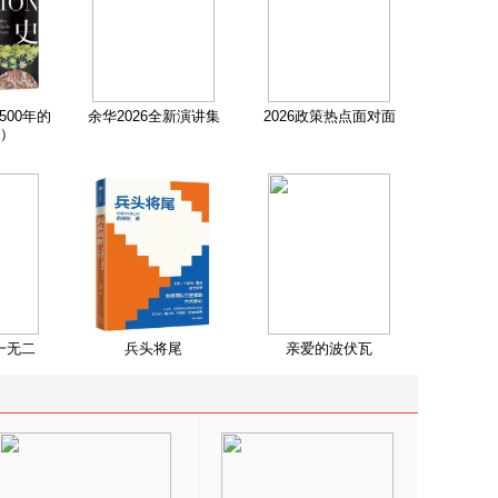
500年的
余华2026全新演讲集
2026政策热点面对面
）
一无二
兵头将尾
亲爱的波伏瓦