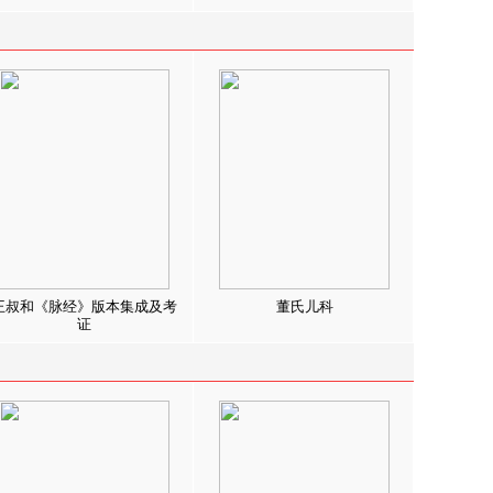
王叔和《脉经》版本集成及考
董氏儿科
证