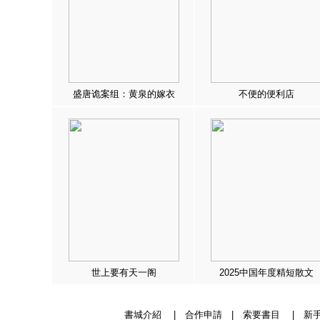
盛唐诡案组：黄泉的嫁衣
不便的便利店
世上要有天一阁
2025中国年度精短散文
書城介紹
|
合作申請
|
索要書目
|
新