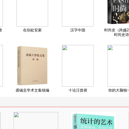
册
在别处安家
汉字中国
时尚史（跨越2
时尚史诗
裘锡圭学术文集续编
十论汪曾祺
你的大脑独