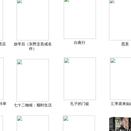
白夜行
货店
放学后（东野圭吾成名
恶意
作）
科举
孔子的门徒
汇率原来如
七十二物候：顺时生活