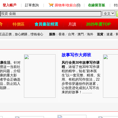
登入帳戶
|
訂單查詢
|
購物車/收銀台
(0)
|
在線留言板
|
付
介
特價區
會員書架精選
月讀
2025年度TOP
，正品正價，放心網購，悭钱省心
服務
：香港
／
台灣
／
澳門
／
海外
送貨
：速遞
／
故事写作大师班
健康生活
。针对
风行全美30年故事写作课
惯这一当前社
程
，浓缩了他30年写作课
的问题，介绍
程的精华，知名“剧本医
康的重大影
生”以一套完整、精准、实
者学会正确选
用、有机的写作技法，22
品，防止陷入
步带你穿越创作的迷雾，
阱...
让创意进化成别人写不出
来的好故事！……...