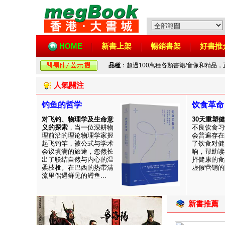
HOME
新書上架
暢銷書架
好書推
品種
：超過100萬種各類書籍/音像和精品
人氣關注
钓鱼的哲学
饮食革命
对飞钓、物理学及生命意
30天重塑
义的探索
，当一位深耕物
不良饮食习
理前沿的理论物理学家握
会普遍存在
起飞钓竿，被公式与学术
了饮食对健
会议填满的旅途，忽然长
响，帮助读
出了联结自然与内心的温
择健康的食
柔枝桠。在巴西的热带清
虚假营销的陷
流里偶遇鲜见的鳟鱼...
新書推薦