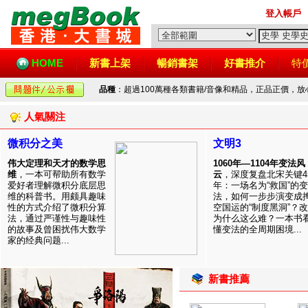
登入帳戶
HOME
新書上架
暢銷書架
好書推介
特
品種
：超過100萬種各類書籍/音像和精品，正品正價，
人氣關注
微积分之美
文明3
伟大定理和天才的数学思
1060年—1104年变法风
维
，一本可帮助所有数学
云
，深度复盘北宋关键4
爱好者理解微积分底层思
年：一场名为“救国”的变
维的科普书。用颇具趣味
法，如何一步步演变成
性的方式介绍了微积分算
空国运的“制度黑洞”？
法，通过严谨性与趣味性
为什么这么难？一本书
的故事及曾困扰伟大数学
懂变法的全周期困境...
家的经典问题...
新書推薦