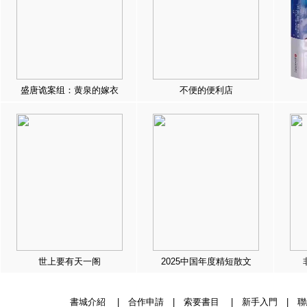
盛唐诡案组：黄泉的嫁衣
不便的便利店
世上要有天一阁
2025中国年度精短散文
書城介紹
|
合作申請
|
索要書目
|
新手入門
|
聯