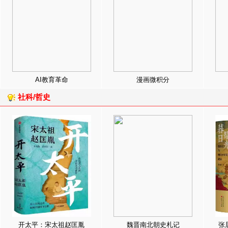
AI教育革命
漫画微积分
社科/哲史
开太平：宋太祖赵匡胤
魏晋南北朝史札记
张