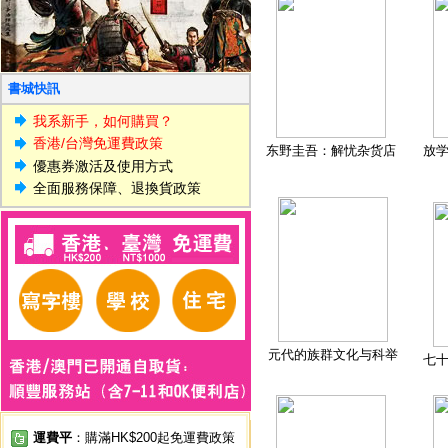
書城快訊
我系新手，如何購買？
香港/台灣免運費政策
东野圭吾：解忧杂货店
放
優惠券激活及使用方式
全面服務保障、退換貨政策
元代的族群文化与科举
七
運費平
：購滿HK$200起免運費政策