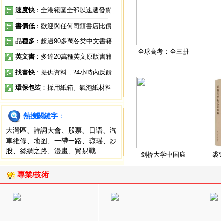
速度快
：全港範圍全部以速遞發貨
書價低
：歡迎與任何同類書店比價
品種多
：超過90多萬各类中文書籍
全球高考：全三册
英文書
：多達20萬種英文原版書籍
找書快
：提供資料，24小時內反饋
環保包裝
：採用紙箱、氣泡紙材料
熱搜關鍵字
：
大灣區
、
詩詞大會
、
股票
、
日语
、
汽
車維修
、
地图
、
一帶一路
、
琼瑶
、
炒
股
、
絲綢之路
、
漫畫
、
貿易戰
剑桥大学中国庙
裘
專業/技術