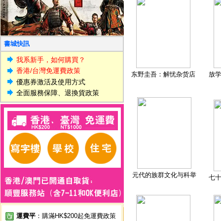
書城快訊
我系新手，如何購買？
香港/台灣免運費政策
东野圭吾：解忧杂货店
放
優惠券激活及使用方式
全面服務保障、退換貨政策
元代的族群文化与科举
七
運費平
：購滿HK$200起免運費政策