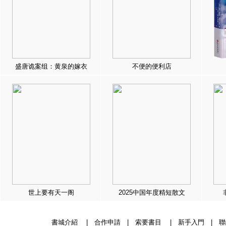
盛唐诡案组：黄泉的嫁衣
不便的便利店
世上要有天一阁
2025中国年度精短散文
書城介紹
|
合作申請
|
索要書目
|
新手入門
|
聯