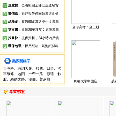
速度快
：全港範圍全部以速遞發貨
書價低
：歡迎與任何同類書店比價
品種多
：超過90多萬各类中文書籍
全球高考：全三册
英文書
：多達20萬種英文原版書籍
找書快
：提供資料，24小時內反饋
環保包裝
：採用紙箱、氣泡紙材料
熱搜關鍵字
：
大灣區
、
詩詞大會
、
股票
、
日语
、
汽
車維修
、
地图
、
一帶一路
、
琼瑶
、
炒
股
、
絲綢之路
、
漫畫
、
貿易戰
剑桥大学中国庙
裘
專業/技術