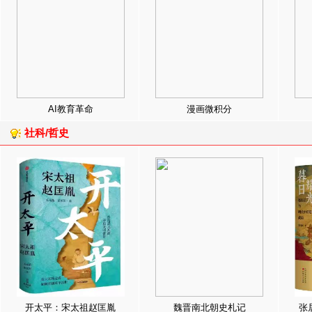
AI教育革命
漫画微积分
社科/哲史
开太平：宋太祖赵匡胤
魏晋南北朝史札记
张