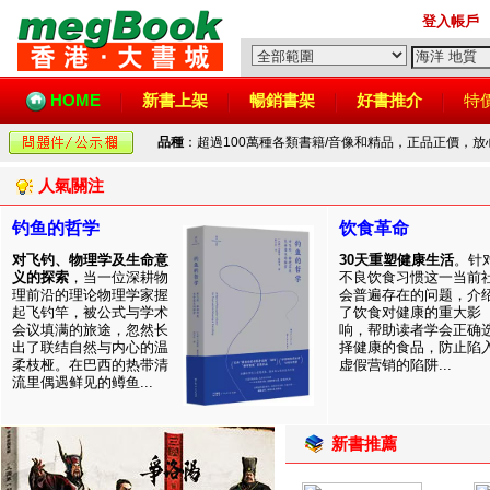
登入帳戶
HOME
新書上架
暢銷書架
好書推介
特
品種
：超過100萬種各類書籍/音像和精品，正品正價，
人氣關注
钓鱼的哲学
饮食革命
对飞钓、物理学及生命意
30天重塑健康生活
。针
义的探索
，当一位深耕物
不良饮食习惯这一当前
理前沿的理论物理学家握
会普遍存在的问题，介
起飞钓竿，被公式与学术
了饮食对健康的重大影
会议填满的旅途，忽然长
响，帮助读者学会正确
出了联结自然与内心的温
择健康的食品，防止陷
柔枝桠。在巴西的热带清
虚假营销的陷阱...
流里偶遇鲜见的鳟鱼...
新書推薦