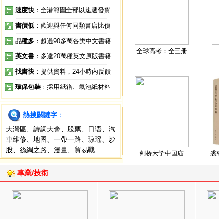
速度快
：全港範圍全部以速遞發貨
書價低
：歡迎與任何同類書店比價
品種多
：超過90多萬各类中文書籍
全球高考：全三册
英文書
：多達20萬種英文原版書籍
找書快
：提供資料，24小時內反饋
環保包裝
：採用紙箱、氣泡紙材料
熱搜關鍵字
：
大灣區
、
詩詞大會
、
股票
、
日语
、
汽
車維修
、
地图
、
一帶一路
、
琼瑶
、
炒
股
、
絲綢之路
、
漫畫
、
貿易戰
剑桥大学中国庙
裘
專業/技術