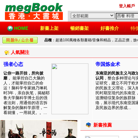
登入帳戶
HOME
新書上架
暢銷書架
好書推介
特
品種
：超過100萬種各類書籍/音像和精品，正品正價，
人氣關注
强者心态
帝国炼金术
让你一路开挂，所向披
东南亚的民族主义与政
靡
， 能掌控自己大脑的
认同
，整合多种理论与
人，才能掌控自己的命
证研究，建立不同于欧
运！脑科学专家姚乃琳耗
的民族主义理论，深入
时3年，亲自执笔，揭秘耶
民时期至现代的东南亚
鲁大学脑科学博士后的强
追溯错综复杂的族群脉
者法则，用通俗的语言拆
络，展示现代东南亚国
解复杂的脑科学原理，一
及民族边界的形成...
看就懂，一用就灵。。...
新書推薦