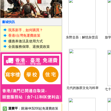
書城快訊
我系新手，如何購買？
香港/台灣免運費政策
东野圭吾：解忧杂货店
放
優惠券激活及使用方式
全面服務保障、退換貨政策
元代的族群文化与科举
七
運費平
：購滿HK$200起免運費政策