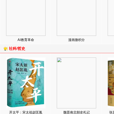
AI教育革命
漫画微积分
社科/哲史
开太平：宋太祖赵匡胤
魏晋南北朝史札记
张