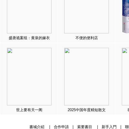
盛唐诡案组：黄泉的嫁衣
不便的便利店
世上要有天一阁
2025中国年度精短散文
書城介紹
|
合作申請
|
索要書目
|
新手入門
|
聯