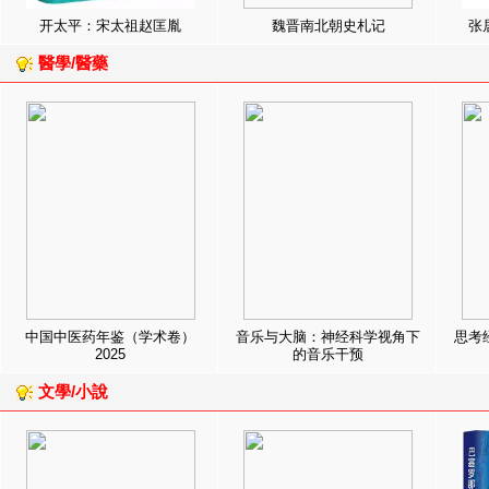
开太平：宋太祖赵匡胤
魏晋南北朝史札记
张
醫學/醫藥
中国中医药年鉴（学术卷）
音乐与大脑：神经科学视角下
思考
2025
的音乐干预
文學/小說