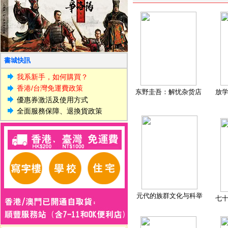
書城快訊
我系新手，如何購買？
香港/台灣免運費政策
东野圭吾：解忧杂货店
放
優惠券激活及使用方式
全面服務保障、退換貨政策
元代的族群文化与科举
七