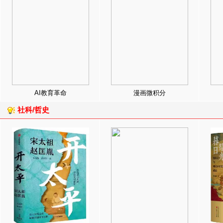
AI教育革命
漫画微积分
社科/哲史