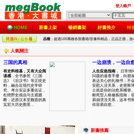
登入帳戶
HOME
新書上架
暢銷書架
好書推介
特
品種
：超過100萬種各類書籍/音像和精品，正品正價，
人氣關注
三国的真相
一边崩溃，一边自
有史料根基，又有大众阅
人生应急指南
， 日常情
读感
，全书参照《三国
问题的速查手册，向朋
志》《后汉书》等正统史
表达关心的礼物书：不
料，融合近现代史学研
安慰人没关系，史密斯
究、考古实证多重佐证，
士就是你的治愈系嘴替
杜绝野史戏说与主观臆
耐死型人格修炼指南：
断，还原汉末至魏晋的真
易崩溃没关系，这本书
实宏大历史图景...
你容易自愈...
新書推薦