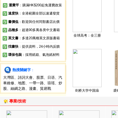
運費平
：購滿HK$200起免運費政策
速度快
：全港範圍全部以速遞發貨
書價低
：歡迎與任何同類書店比價
品種多
：超過90多萬各类中文書籍
全球高考：全三册
英文書
：多達20萬種英文原版書籍
找書快
：提供資料，24小時內反饋
環保包裝
：採用紙箱、氣泡紙材料
熱搜關鍵字
：
大灣區
、
詩詞大會
、
股票
、
日语
、
汽
車維修
、
地图
、
一帶一路
、
琼瑶
、
炒
股
、
絲綢之路
、
漫畫
、
貿易戰
剑桥大学中国庙
裘
專業/技術