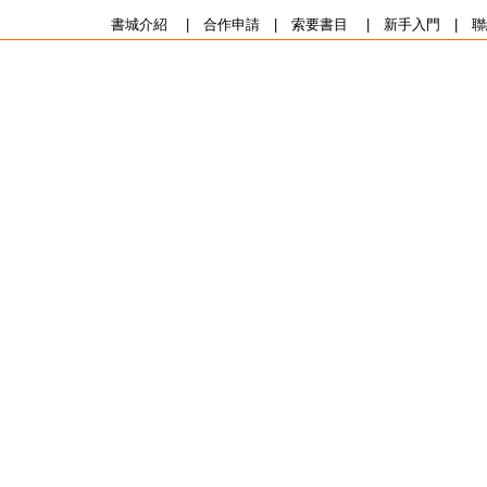
書城介紹
|
合作申請
|
索要書目
|
新手入門
|
聯