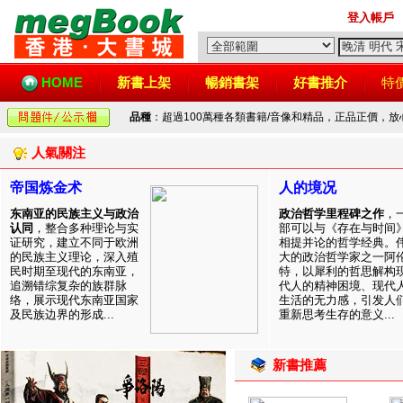
登入帳戶
HOME
新書上架
暢銷書架
好書推介
特
品種
：超過100萬種各類書籍/音像和精品，正品正價，
人氣關注
帝国炼金术
人的境况
东南亚的民族主义与政治
政治哲学里程碑之作
，
认同
，整合多种理论与实
部可以与《存在与时间
证研究，建立不同于欧洲
相提并论的哲学经典。
的民族主义理论，深入殖
大的政治哲学家之一阿
民时期至现代的东南亚，
特，以犀利的哲思解构
追溯错综复杂的族群脉
代人的精神困境、现代
络，展示现代东南亚国家
生活的无力感，引发人
及民族边界的形成...
重新思考生存的意义...
新書推薦