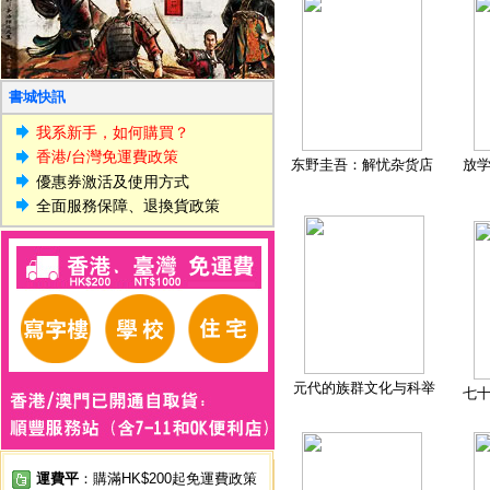
書城快訊
我系新手，如何購買？
香港/台灣免運費政策
东野圭吾：解忧杂货店
放
優惠券激活及使用方式
全面服務保障、退換貨政策
元代的族群文化与科举
七
運費平
：購滿HK$200起免運費政策