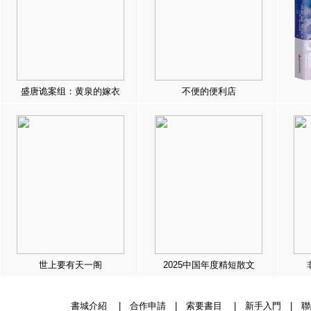
盛唐诡案组：黄泉的嫁衣
不便的便利店
世上要有天一阁
2025中国年度精短散文
書城介紹
|
合作申請
|
索要書目
|
新手入門
|
聯