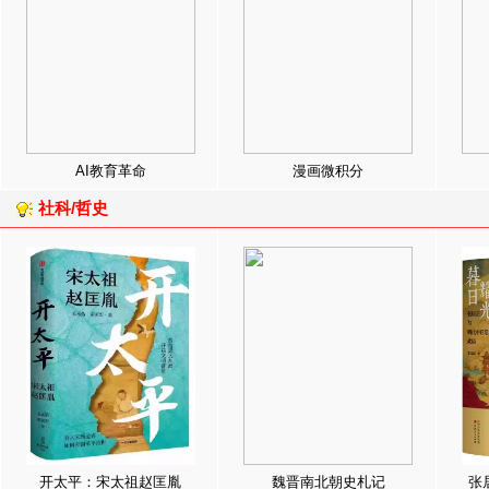
AI教育革命
漫画微积分
社科/哲史
开太平：宋太祖赵匡胤
魏晋南北朝史札记
张