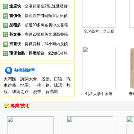
速度快
：全港範圍全部以速遞發貨
書價低
：歡迎與任何同類書店比價
品種多
：超過90多萬各类中文書籍
全球高考：全三册
英文書
：多達20萬種英文原版書籍
找書快
：提供資料，24小時內反饋
環保包裝
：採用紙箱、氣泡紙材料
熱搜關鍵字
：
大灣區
、
詩詞大會
、
股票
、
日语
、
汽
車維修
、
地图
、
一帶一路
、
琼瑶
、
炒
股
、
絲綢之路
、
漫畫
、
貿易戰
剑桥大学中国庙
裘
專業/技術