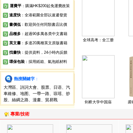
運費平
：購滿HK$200起免運費政策
速度快
：全港範圍全部以速遞發貨
書價低
：歡迎與任何同類書店比價
品種多
：超過90多萬各类中文書籍
全球高考：全三册
英文書
：多達20萬種英文原版書籍
找書快
：提供資料，24小時內反饋
環保包裝
：採用紙箱、氣泡紙材料
熱搜關鍵字
：
大灣區
、
詩詞大會
、
股票
、
日语
、
汽
車維修
、
地图
、
一帶一路
、
琼瑶
、
炒
股
、
絲綢之路
、
漫畫
、
貿易戰
剑桥大学中国庙
裘
專業/技術