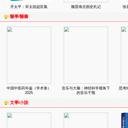
开太平：宋太祖赵匡胤
魏晋南北朝史札记
张
醫學/醫藥
中国中医药年鉴（学术卷）
音乐与大脑：神经科学视角下
思考
2025
的音乐干预
文學/小說