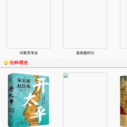
AI教育革命
漫画微积分
社科/哲史