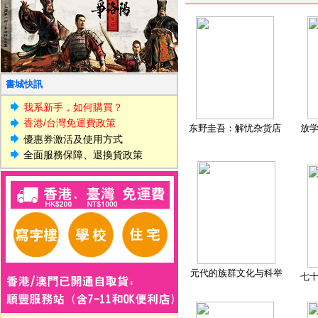
書城快訊
我系新手，如何購買？
香港/台灣免運費政策
东野圭吾：解忧杂货店
放
優惠券激活及使用方式
全面服務保障、退換貨政策
元代的族群文化与科举
七