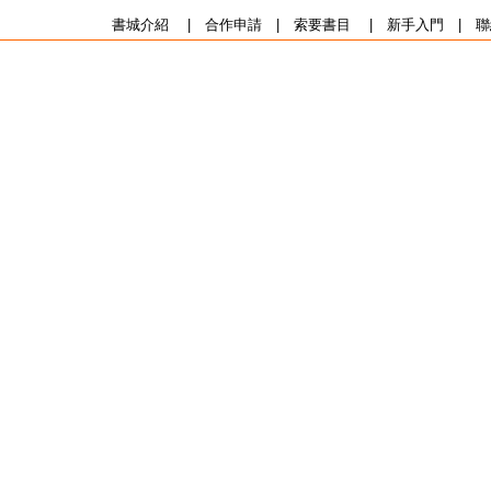
書城介紹
|
合作申請
|
索要書目
|
新手入門
|
聯