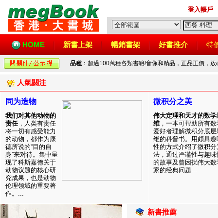
登入帳戶
HOME
新書上架
暢銷書架
好書推介
特
品種
：超過100萬種各類書籍/音像和精品，正品正價，
人氣關注
同为造物
微积分之美
我们对其他动物的
伟大定理和天才的数学
责任
，人类有责任
维
，一本可帮助所有数
将一切有感受能力
爱好者理解微积分底层
的动物，都作为康
维的科普书。用颇具趣
德所说的“目的自
性的方式介绍了微积分
身”来对待。集中呈
法，通过严谨性与趣味
现了科斯嘉德关于
的故事及曾困扰伟大数
动物议题的核心研
家的经典问题...
究成果，也是动物
伦理领域的重要著
作。...
新書推薦