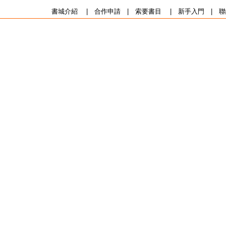
書城介紹
|
合作申請
|
索要書目
|
新手入門
|
聯