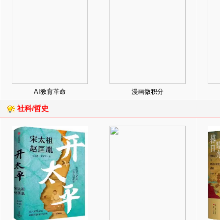
AI教育革命
漫画微积分
社科/哲史