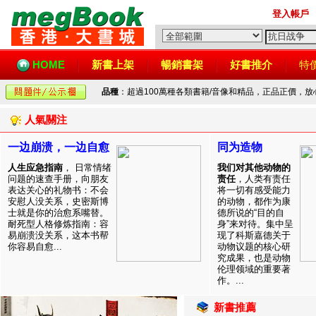
登入帳戶
HOME
新書上架
暢銷書架
好書推介
特
品種
：超過100萬種各類書籍/音像和精品，正品正價，
人氣關注
一边崩溃，一边自愈
同为造物
人生应急指南
， 日常情绪
我们对其他动物的
问题的速查手册，向朋友
责任
，人类有责任
表达关心的礼物书：不会
将一切有感受能力
安慰人没关系，史密斯博
的动物，都作为康
士就是你的治愈系嘴替。
德所说的“目的自
耐死型人格修炼指南：容
身”来对待。集中呈
易崩溃没关系，这本书帮
现了科斯嘉德关于
你容易自愈...
动物议题的核心研
究成果，也是动物
伦理领域的重要著
作。...
新書推薦