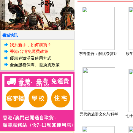
書城快訊
我系新手，如何購買？
香港/台灣免運費政策
东野圭吾：解忧杂货店
放
優惠券激活及使用方式
全面服務保障、退換貨政策
元代的族群文化与科举
七