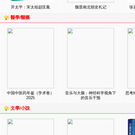
开太平：宋太祖赵匡胤
魏晋南北朝史札记
张
醫學/醫藥
中国中医药年鉴（学术卷）
音乐与大脑：神经科学视角下
思考
2025
的音乐干预
文學/小說