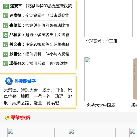
運費平
：購滿HK$200起免運費政策
速度快
：全港範圍全部以速遞發貨
書價低
：歡迎與任何同類書店比價
品種多
：超過90多萬各类中文書籍
全球高考：全三册
英文書
：多達20萬種英文原版書籍
找書快
：提供資料，24小時內反饋
環保包裝
：採用紙箱、氣泡紙材料
熱搜關鍵字
：
大灣區
、
詩詞大會
、
股票
、
日语
、
汽
車維修
、
地图
、
一帶一路
、
琼瑶
、
炒
股
、
絲綢之路
、
漫畫
、
貿易戰
剑桥大学中国庙
裘
專業/技術