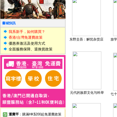
書城快訊
我系新手，如何購買？
香港/台灣免運費政策
东野圭吾：解忧杂货店
放
優惠券激活及使用方式
全面服務保障、退換貨政策
元代的族群文化与科举
七
運費平
：購滿HK$200起免運費政策