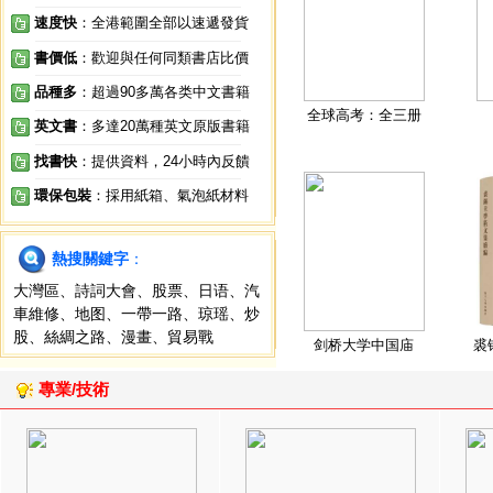
速度快
：全港範圍全部以速遞發貨
書價低
：歡迎與任何同類書店比價
品種多
：超過90多萬各类中文書籍
全球高考：全三册
英文書
：多達20萬種英文原版書籍
找書快
：提供資料，24小時內反饋
環保包裝
：採用紙箱、氣泡紙材料
熱搜關鍵字
：
大灣區
、
詩詞大會
、
股票
、
日语
、
汽
車維修
、
地图
、
一帶一路
、
琼瑶
、
炒
股
、
絲綢之路
、
漫畫
、
貿易戰
剑桥大学中国庙
裘
專業/技術