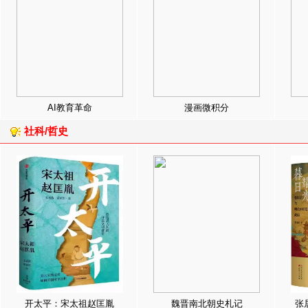
AI教育革命
漫画微积分
社科/哲史
开太平：宋太祖赵匡胤
魏晋南北朝史札记
张