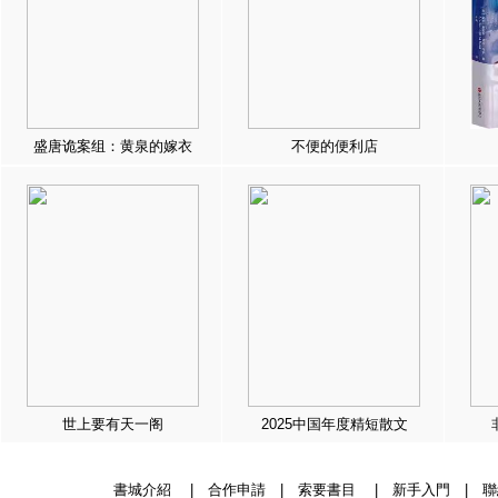
盛唐诡案组：黄泉的嫁衣
不便的便利店
世上要有天一阁
2025中国年度精短散文
書城介紹
|
合作申請
|
索要書目
|
新手入門
|
聯