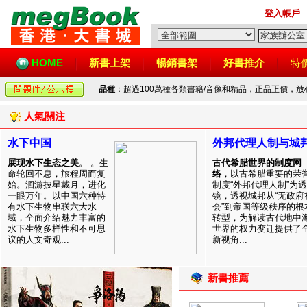
登入帳戶
HOME
新書上架
暢銷書架
好書推介
特
品種
：超過100萬種各類書籍/音像和精品，正品正價，
人氣關注
水下中国
外邦代理人制与城
展现水下生态之美
。 。生
古代希腊世界的制度网
命轮回不息，旅程周而复
络
，以古希腊重要的荣
始。洄游披星戴月，进化
制度“外邦代理人制”为透
一眼万年。以中国六种特
镜，透视城邦从“无政府
有水下生物串联六大水
会”到帝国等级秩序的根
域，全面介绍魅力丰富的
转型，为解读古代地中
水下生物多样性和不可思
世界的权力变迁提供了
议的人文奇观...
新视角...
新書推薦