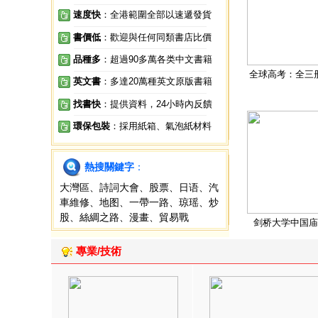
速度快
：全港範圍全部以速遞發貨
書價低
：歡迎與任何同類書店比價
品種多
：超過90多萬各类中文書籍
全球高考：全三
英文書
：多達20萬種英文原版書籍
找書快
：提供資料，24小時內反饋
環保包裝
：採用紙箱、氣泡紙材料
熱搜關鍵字
：
大灣區
、
詩詞大會
、
股票
、
日语
、
汽
車維修
、
地图
、
一帶一路
、
琼瑶
、
炒
股
、
絲綢之路
、
漫畫
、
貿易戰
剑桥大学中国庙
專業/技術