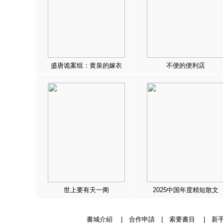
盛唐诡案组：黄泉的嫁衣
不便的便利店
世上要有天一阁
2025中国年度精短散文
書城介紹
|
合作申請
|
索要書目
|
新