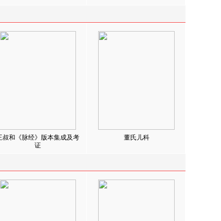
王叔和《脉经》版本集成及考
董氏儿科
证