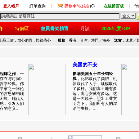
登入帳戶
|
訂單查詢
|
購物車/收銀台
(0)
|
在線留言板
|
付
介
特價區
會員書架精選
月讀
2025年度TOP
，正品正價，放心網購，悭钱省心
服務
：香港
／
台灣
／
澳門
／
海外
送貨
：速遞
／
美国的不安
程碑之作
，一
影响美国五十年长销经
存在与时间》
典
，化肥取代了粪肥，机
哲学经典。伟
器取代了人手，规模取代
学家之一阿伦
了多样。我们离土地有多
的哲思解构现
远，离心安就有多远。这
困境、现代人
是一面镜子，照出工业文
感，引发人们
明之下，我们所有人的漂
的意义...
泊与失根。...