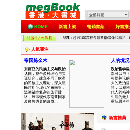
HOME
新書上架
暢銷書架
好書推
品種
：超過100萬種各類書籍/音像和精品
人氣關注
帝国炼金术
人的境况
东南亚的民族主义与政治
政治哲学里
认同
，整合多种理论与实
部可以与《
证研究，建立不同于欧洲
相提并论的
的民族主义理论，深入殖
大的政治哲
民时期至现代的东南亚，
特，以犀利
追溯错综复杂的族群脉
代人的精神
络，展示现代东南亚国家
生活的无力
及民族边界的形成...
重新思考生存
新書推薦