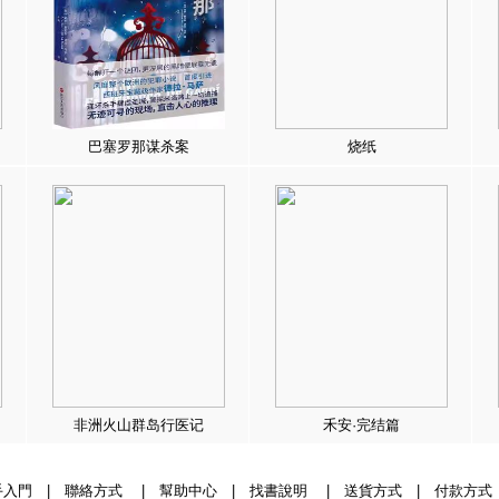
巴塞罗那谋杀案
烧纸
非洲火山群岛行医记
禾安·完结篇
手入門
|
聯絡方式
|
幫助中心
|
找書說明
|
送貨方式
|
付款方式