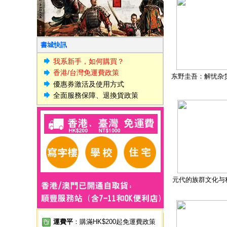
書城快訊
我系新手，如何購買？
香港/台灣免運費政策
东野圭吾：解忧杂
優惠券激活及使用方式
全面服務保障、退換貨政策
元代的族群文化与
運費平
：購滿HK$200起免運費政策