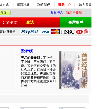
款方式
|
運費計算
|
聯絡我們
|
幫助中心
|
加入書簽
會員登入
新用戶登記
分類瀏覽
雜誌
臺灣用戶
郵局
／
服務站
蛰居族
无尽的青春期
，不上学，
不上班，不出家门，家里
蹲、蛰居正在备受关注的
社会现象。直面日本社会
的蛰居现象、讲述因蛰居
而来的各种精神疾病、提
供诊疗方案让蛰居族回归
社会...