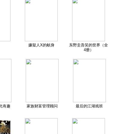
嫌疑人X的献身
东野圭吾笑的世界（全
4册）
此有趣
家族财富管理顾问
最后的江湖戏班