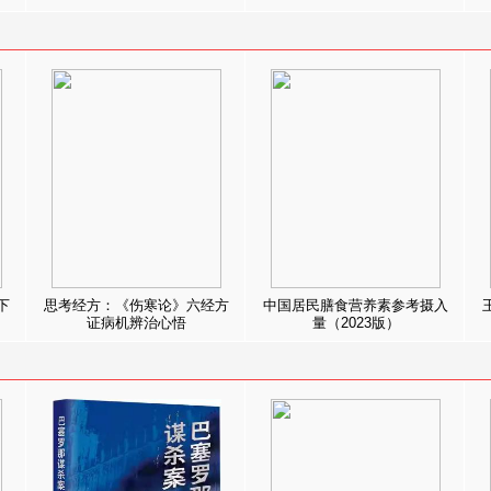
下
思考经方：《伤寒论》六经方
中国居民膳食营养素参考摄入
证病机辨治心悟
量（2023版）