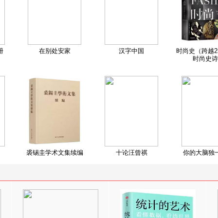
册
在别处安家
汉字中国
时尚史（跨越2
时尚史诗
裘锡圭学术文集续编
十论汪曾祺
你的大脑独