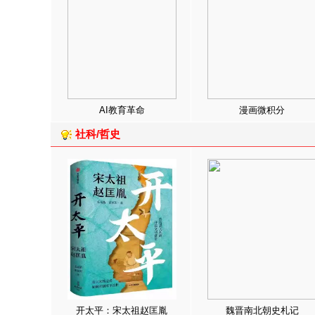
AI教育革命
漫画微积分
社科/哲史
开太平：宋太祖赵匡胤
魏晋南北朝史札记