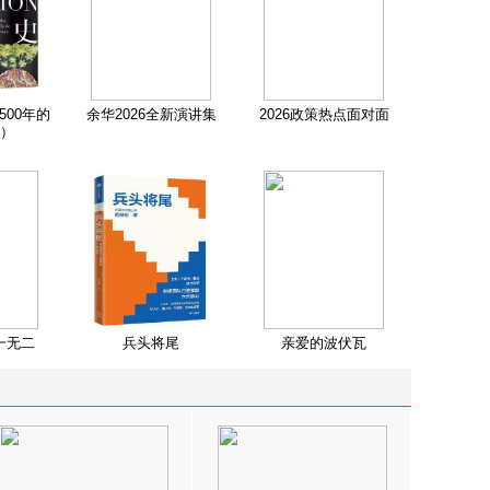
500年的
余华2026全新演讲集
2026政策热点面对面
）
一无二
兵头将尾
亲爱的波伏瓦