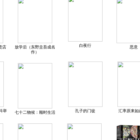
白夜行
货店
放学后（东野圭吾成名
恶意
作）
科举
孔子的门徒
汇率原来如
七十二物候：顺时生活