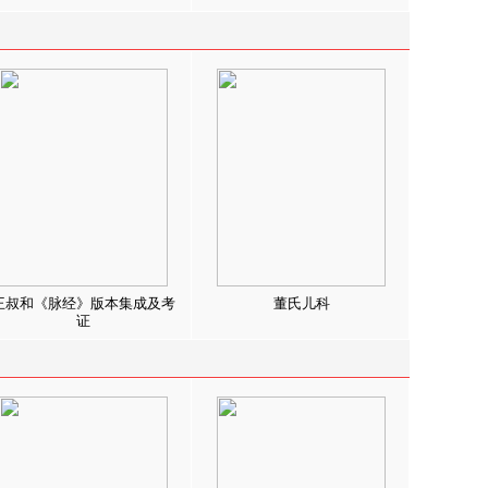
王叔和《脉经》版本集成及考
董氏儿科
证