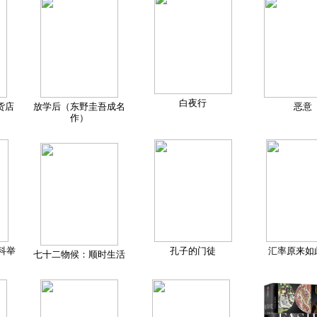
白夜行
货店
放学后（东野圭吾成名
恶意
作）
科举
孔子的门徒
汇率原来如
七十二物候：顺时生活