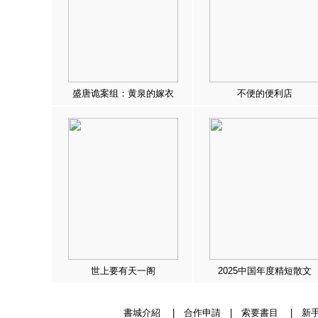
盛唐诡案组：黄泉的嫁衣
不便的便利店
世上要有天一阁
2025中国年度精短散文
書城介紹
|
合作申請
|
索要書目
|
新