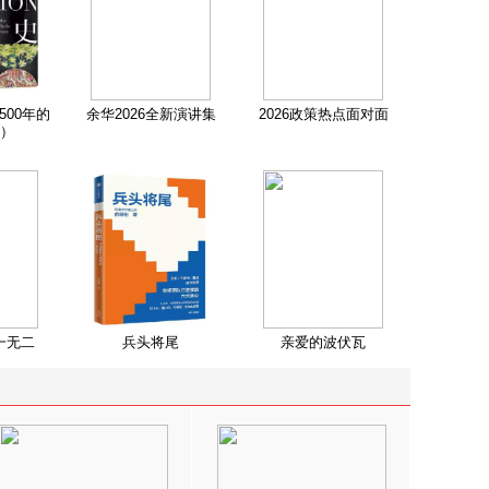
500年的
余华2026全新演讲集
2026政策热点面对面
）
一无二
兵头将尾
亲爱的波伏瓦