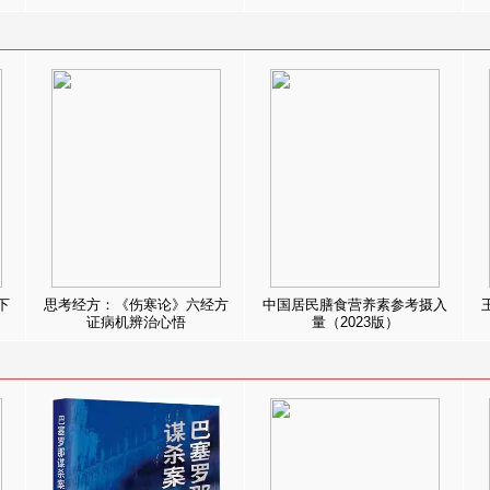
下
思考经方：《伤寒论》六经方
中国居民膳食营养素参考摄入
证病机辨治心悟
量（2023版）