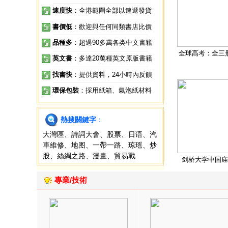
速度快
：全港範圍全部以速遞發貨
書價低
：歡迎與任何同類書店比價
品種多
：超過90多萬各类中文書籍
全球高考：全三
英文書
：多達20萬種英文原版書籍
找書快
：提供資料，24小時內反饋
環保包裝
：採用紙箱、氣泡紙材料
熱搜關鍵字
：
大灣區
、
詩詞大會
、
股票
、
日语
、
汽
車維修
、
地图
、
一帶一路
、
琼瑶
、
炒
股
、
絲綢之路
、
漫畫
、
貿易戰
剑桥大学中国庙
專業/技術