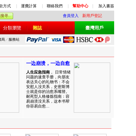
款方式
|
運費計算
|
聯絡我們
|
幫助中心
|
加入書簽
會員登入
新用戶登記
分類瀏覽
雜誌
臺灣用戶
郵局
／
服務站
一边崩溃，一边自愈
人生应急指南
， 日常情绪
问题的速查手册，向朋友
表达关心的礼物书：不会
安慰人没关系，史密斯博
士就是你的治愈系嘴替。
耐死型人格修炼指南：容
易崩溃没关系，这本书帮
你容易自愈...