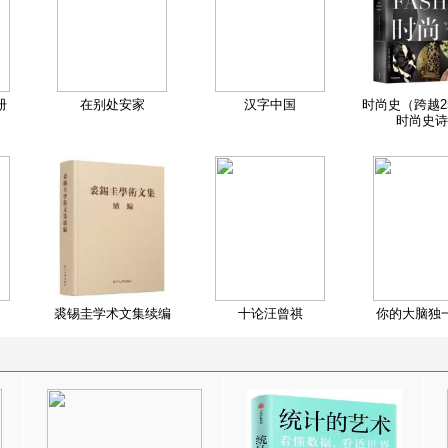
册
在别处安家
汉字中国
时尚史（跨越2
时尚史诗
裘锡圭学术文集续编
十论汪曾祺
你的大脑独