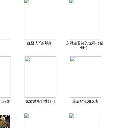
嫌疑人X的献身
东野圭吾笑的世界（全
4册）
此有趣
家族财富管理顾问
最后的江湖戏班