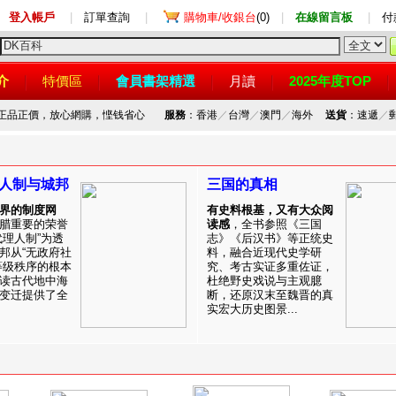
登入帳戶
|
訂單查詢
|
購物車/收銀台
(0)
|
在線留言板
|
付
介
特價區
會員書架精選
月讀
2025年度TOP
，正品正價，放心網購，悭钱省心
服務
：香港
／
台灣
／
澳門
／
海外
送貨
：速遞
／
人制与城邦
三国的真相
界的制度网
有史料根基，又有大众阅
腊重要的荣誉
读感
，全书参照《三国
代理人制”为透
志》《后汉书》等正统史
邦从“无政府社
料，融合近现代史学研
等级秩序的根本
究、考古实证多重佐证，
读古代地中海
杜绝野史戏说与主观臆
变迁提供了全
断，还原汉末至魏晋的真
实宏大历史图景...