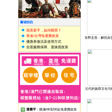
書城快訊
我系新手，如何購買？
香港/台灣免運費政策
东野圭吾：解忧杂
優惠券激活及使用方式
全面服務保障、退換貨政策
元代的族群文化与
運費平
：購滿HK$200起免運費政策