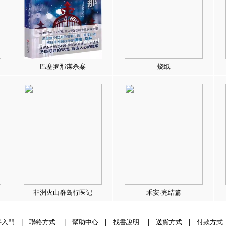
巴塞罗那谋杀案
烧纸
非洲火山群岛行医记
禾安·完结篇
手入門
|
聯絡方式
|
幫助中心
|
找書說明
|
送貨方式
|
付款方式