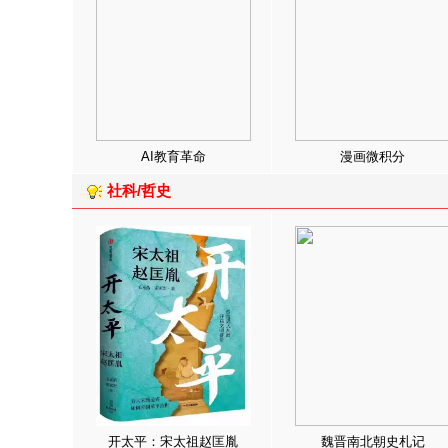
AI教育革命
漫画微积分
社科/哲史
开太平：宋太祖赵匡胤
魏晋南北朝史札记