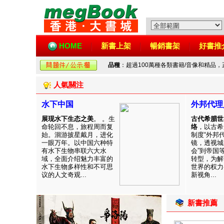
HOME
新書上架
暢銷書架
好書推
品種
：超過100萬種各類書籍/音像和精品
人氣關注
水下中国
外邦代理
展现水下生态之美
。 。生
古代希腊世
命轮回不息，旅程周而复
络
，以古希
始。洄游披星戴月，进化
制度“外邦
一眼万年。以中国六种特
镜，透视城
有水下生物串联六大水
会”到帝国
域，全面介绍魅力丰富的
转型，为解
水下生物多样性和不可思
世界的权力
议的人文奇观...
新视角...
新書推薦