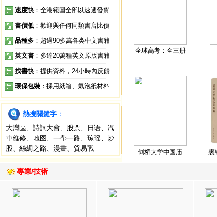
速度快
：全港範圍全部以速遞發貨
書價低
：歡迎與任何同類書店比價
品種多
：超過90多萬各类中文書籍
全球高考：全三册
英文書
：多達20萬種英文原版書籍
找書快
：提供資料，24小時內反饋
環保包裝
：採用紙箱、氣泡紙材料
熱搜關鍵字
：
大灣區
、
詩詞大會
、
股票
、
日语
、
汽
車維修
、
地图
、
一帶一路
、
琼瑶
、
炒
股
、
絲綢之路
、
漫畫
、
貿易戰
剑桥大学中国庙
裘
專業/技術