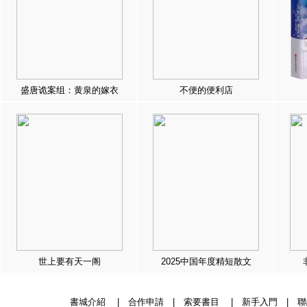
盛唐诡案组：黄泉的嫁衣
不便的便利店
世上要有天一阁
2025中国年度精短散文
書城介紹
|
合作申請
|
索要書目
|
新手入門
|
聯