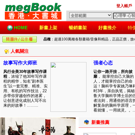
登入帳戶
HOME
新書上架
暢銷書架
好書推介
特
品種
：超過100萬種各類書籍/音像和精品，正品正價，
人氣關注
故事写作大师班
强者心态
风行全美30年故事写作课
让你一路开挂，所向披
程
，浓缩了他30年写作课
靡
， 能掌控自己大脑的
程的精华，知名“剧本医
人，才能掌控自己的命
生”以一套完整、精准、实
运！脑科学专家姚乃琳
用、有机的写作技法，22
时3年，亲自执笔，揭秘
步带你穿越创作的迷雾，
鲁大学脑科学博士后的
让创意进化成别人写不出
者法则，用通俗的语言
来的好故事！……...
解复杂的脑科学原理，
看就懂，一用就灵。。..
新書推薦