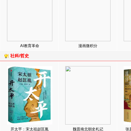
AI教育革命
漫画微积分
社科/哲史
开太平：宋太祖赵匡胤
魏晋南北朝史札记
张