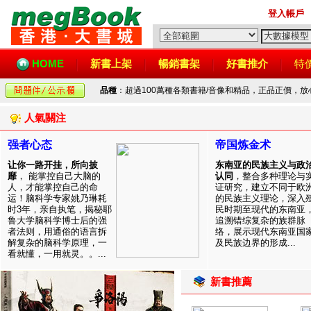
登入帳戶
HOME
新書上架
暢銷書架
好書推介
特
品種
：超過100萬種各類書籍/音像和精品，正品正價，
人氣關注
强者心态
帝国炼金术
让你一路开挂，所向披
东南亚的民族主义与政
靡
， 能掌控自己大脑的
认同
，整合多种理论与
人，才能掌控自己的命
证研究，建立不同于欧
运！脑科学专家姚乃琳耗
的民族主义理论，深入
时3年，亲自执笔，揭秘耶
民时期至现代的东南亚
鲁大学脑科学博士后的强
追溯错综复杂的族群脉
者法则，用通俗的语言拆
络，展示现代东南亚国
解复杂的脑科学原理，一
及民族边界的形成...
看就懂，一用就灵。。...
新書推薦