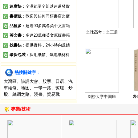
速度快
：全港範圍全部以速遞發貨
書價低
：歡迎與任何同類書店比價
品種多
：超過90多萬各类中文書籍
全球高考：全三册
英文書
：多達20萬種英文原版書籍
找書快
：提供資料，24小時內反饋
環保包裝
：採用紙箱、氣泡紙材料
熱搜關鍵字
：
大灣區
、
詩詞大會
、
股票
、
日语
、
汽
車維修
、
地图
、
一帶一路
、
琼瑶
、
炒
股
、
絲綢之路
、
漫畫
、
貿易戰
剑桥大学中国庙
裘
專業/技術