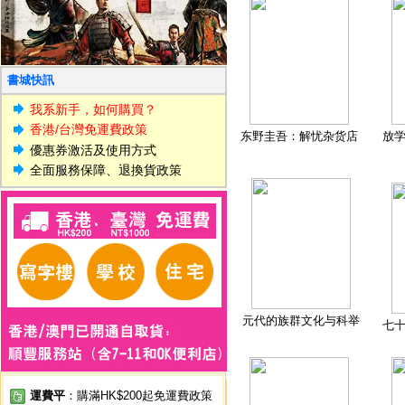
書城快訊
我系新手，如何購買？
香港/台灣免運費政策
东野圭吾：解忧杂货店
放
優惠券激活及使用方式
全面服務保障、退換貨政策
元代的族群文化与科举
七
運費平
：購滿HK$200起免運費政策