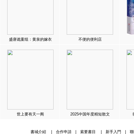
盛唐诡案组：黄泉的嫁衣
不便的便利店
世上要有天一阁
2025中国年度精短散文
書城介紹
|
合作申請
|
索要書目
|
新手入門
|
聯