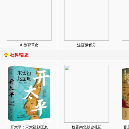
AI教育革命
漫画微积分
社科/哲史
开太平：宋太祖赵匡胤
魏晋南北朝史札记
张