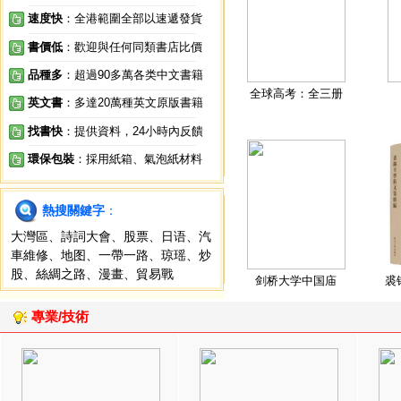
速度快
：全港範圍全部以速遞發貨
書價低
：歡迎與任何同類書店比價
品種多
：超過90多萬各类中文書籍
全球高考：全三册
英文書
：多達20萬種英文原版書籍
找書快
：提供資料，24小時內反饋
環保包裝
：採用紙箱、氣泡紙材料
熱搜關鍵字
：
大灣區
、
詩詞大會
、
股票
、
日语
、
汽
車維修
、
地图
、
一帶一路
、
琼瑶
、
炒
股
、
絲綢之路
、
漫畫
、
貿易戰
剑桥大学中国庙
裘
專業/技術