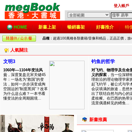
登入帳戶
HOME
新書上架
暢銷書架
好書推介
特
品種
：超過100萬種各類書籍/音像和精品，正品正價，
人氣關注
文明3
钓鱼的哲学
1060年—1104年变法风
对飞钓、物理学及生命
云
，深度复盘北宋关键45
义的探索
，当一位深耕
年：一场名为“救国”的变
理前沿的理论物理学家
法，如何一步步演变成掏
起飞钓竿，被公式与学
空国运的“制度黑洞”？改革
会议填满的旅途，忽然
为什么这么难？一本书看
出了联结自然与内心的
懂变法的全周期困境...
柔枝桠。在巴西的热带
流里偶遇鲜见的鳟鱼...
新書推薦