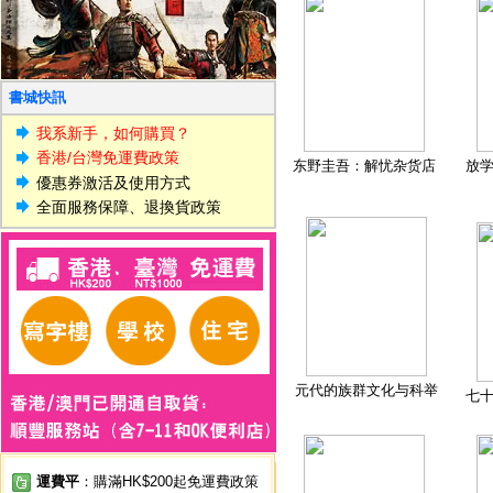
書城快訊
我系新手，如何購買？
香港/台灣免運費政策
东野圭吾：解忧杂货店
放
優惠券激活及使用方式
全面服務保障、退換貨政策
元代的族群文化与科举
七
運費平
：購滿HK$200起免運費政策