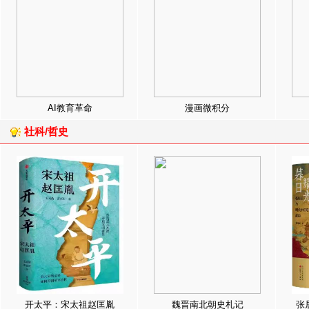
AI教育革命
漫画微积分
社科/哲史
开太平：宋太祖赵匡胤
魏晋南北朝史札记
张