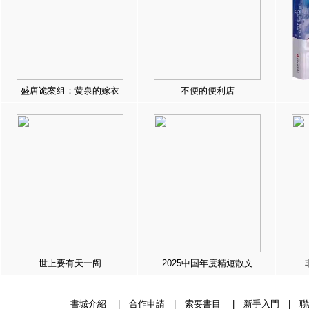
盛唐诡案组：黄泉的嫁衣
不便的便利店
世上要有天一阁
2025中国年度精短散文
書城介紹
|
合作申請
|
索要書目
|
新手入門
|
聯