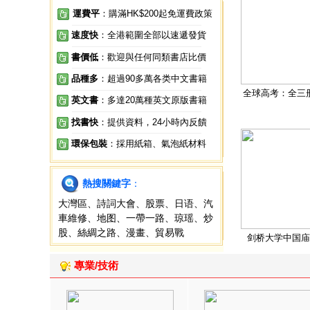
運費平
：購滿HK$200起免運費政策
速度快
：全港範圍全部以速遞發貨
書價低
：歡迎與任何同類書店比價
品種多
：超過90多萬各类中文書籍
全球高考：全三
英文書
：多達20萬種英文原版書籍
找書快
：提供資料，24小時內反饋
環保包裝
：採用紙箱、氣泡紙材料
熱搜關鍵字
：
大灣區
、
詩詞大會
、
股票
、
日语
、
汽
車維修
、
地图
、
一帶一路
、
琼瑶
、
炒
股
、
絲綢之路
、
漫畫
、
貿易戰
剑桥大学中国庙
專業/技術