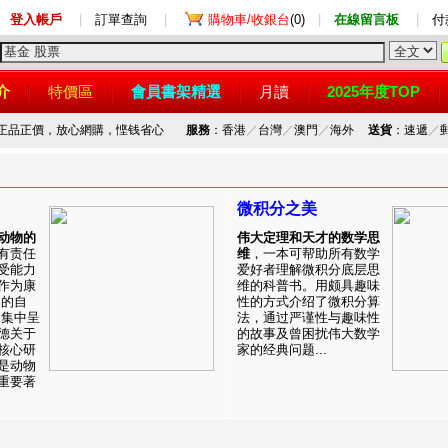
登入帳戶
|
訂單查詢
|
購物車/收銀台
(0)
|
在線留言板
|
付
介
特價區
會員書架精選
月讀
2025年度TOP
，正品正價，放心網購，悭钱省心
服務
：香港
／
台灣
／
澳門
／
海外
送貨
：速遞
／
微积分之美
动物的
伟大定理和天才的数学思
有责任
维
，一本可帮助所有数学
受能力
爱好者理解微积分底层思
作为康
维的科普书。用颇具趣味
目的自
性的方式介绍了微积分算
。集中呈
法，通过严谨性与趣味性
德关于
的故事及曾困扰伟大数学
核心研
家的经典问题...
是动物
重要著