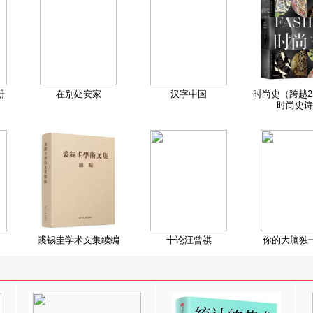
册
在别处安家
汉字中国
时尚史（跨越2
时尚史诗
裘锡圭学术文集续编
十论汪曾祺
你的大脑独