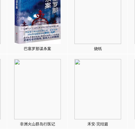
巴塞罗那谋杀案
烧纸
非洲火山群岛行医记
禾安·完结篇