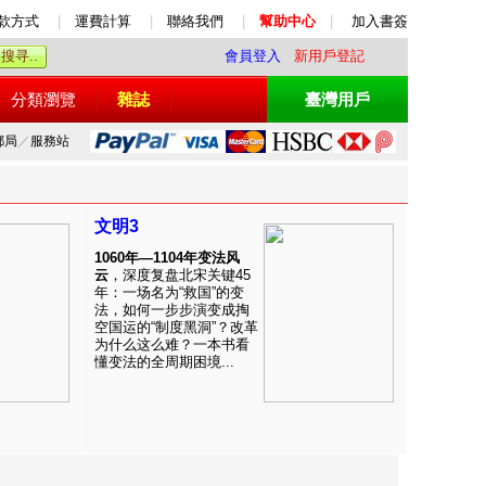
款方式
|
運費計算
|
聯絡我們
|
幫助中心
|
加入書簽
會員登入
新用戶登記
分類瀏覽
雜誌
臺灣用戶
郵局
／
服務站
文明3
1060年—1104年变法风
云
，深度复盘北宋关键45
年：一场名为“救国”的变
法，如何一步步演变成掏
空国运的“制度黑洞”？改革
为什么这么难？一本书看
懂变法的全周期困境...