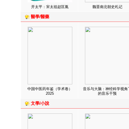
开太平：宋太祖赵匡胤
魏晋南北朝史札记
醫學/醫藥
中国中医药年鉴（学术卷）
音乐与大脑：神经科学视角
2025
的音乐干预
文學/小說