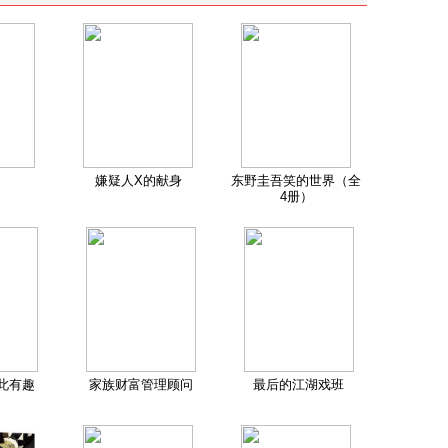
嫌疑人X的献身
东野圭吾笑的世界（全
4册）
此有趣
家族财富管理顾问
最后的江湖戏班