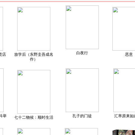
白夜行
货店
放学后（东野圭吾成名
恶意
作）
科举
孔子的门徒
汇率原来如
七十二物候：顺时生活