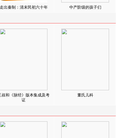
走出秦制：清末民初六十年
中产阶级的孩子们
王叔和《脉经》版本集成及考
董氏儿科
证