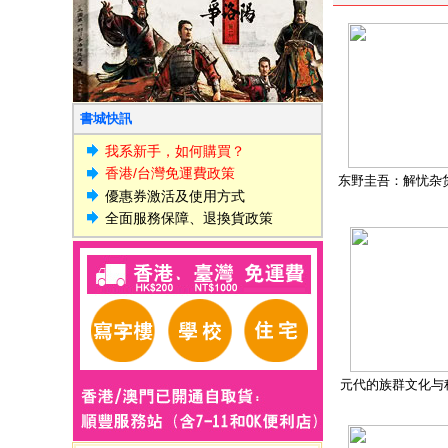
書城快訊
我系新手，如何購買？
香港/台灣免運費政策
东野圭吾：解忧杂
優惠券激活及使用方式
全面服務保障、退換貨政策
元代的族群文化与