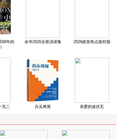
500年的
余华2026全新演讲集
2026政策热点面对面
）
一无二
兵头将尾
亲爱的波伏瓦