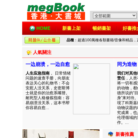
HOME
新書上架
暢銷書架
好書推
品種
：超過100萬種各類書籍/音像和精品
人氣關注
一边崩溃，一边自愈
同为造物
人生应急指南
， 日常情绪
我们对其他
问题的速查手册，向朋友
责任
，人类
表达关心的礼物书：不会
将一切有感
安慰人没关系，史密斯博
的动物，都
士就是你的治愈系嘴替。
德所说的“
耐死型人格修炼指南：容
身”来对待
易崩溃没关系，这本书帮
现了科斯嘉
你容易自愈...
动物议题的
究成果，也
伦理领域的
作。...
新書推薦