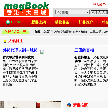
登入帳戶
HOME
新書上架
暢銷書架
好書推介
特
品種
：超過100萬種各類書籍/音像和精品，正品正價，
人氣關注
外邦代理人制与城邦
三国的真相
古代希腊世界的制度网
有史料根基，又有大众
络
，以古希腊重要的荣誉
读感
，全书参照《三国
制度“外邦代理人制”为透
志》《后汉书》等正统
镜，透视城邦从“无政府社
料，融合近现代史学研
会”到帝国等级秩序的根本
究、考古实证多重佐证
转型，为解读古代地中海
杜绝野史戏说与主观臆
世界的权力变迁提供了全
断，还原汉末至魏晋的
新视角...
实宏大历史图景...
新書推薦