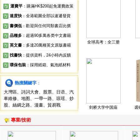
運費平
：購滿HK$200起免運費政策
速度快
：全港範圍全部以速遞發貨
書價低
：歡迎與任何同類書店比價
品種多
：超過90多萬各类中文書籍
全球高考：全三册
英文書
：多達20萬種英文原版書籍
找書快
：提供資料，24小時內反饋
環保包裝
：採用紙箱、氣泡紙材料
熱搜關鍵字
：
大灣區
、
詩詞大會
、
股票
、
日语
、
汽
車維修
、
地图
、
一帶一路
、
琼瑶
、
炒
股
、
絲綢之路
、
漫畫
、
貿易戰
剑桥大学中国庙
裘
專業/技術