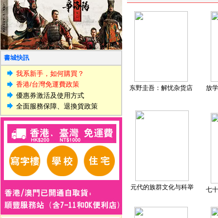
書城快訊
我系新手，如何購買？
香港/台灣免運費政策
东野圭吾：解忧杂货店
放
優惠券激活及使用方式
全面服務保障、退換貨政策
元代的族群文化与科举
七