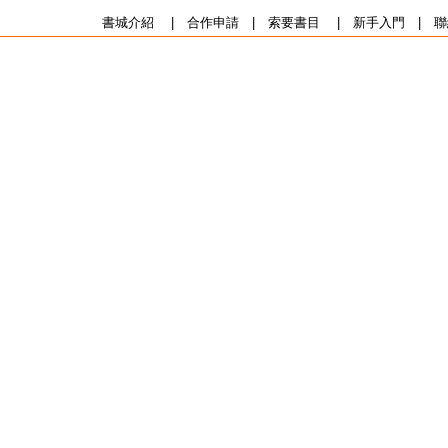
書城介紹
|
合作申請
|
索要書目
|
新手入門
|
聯