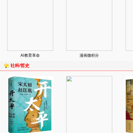
AI教育革命
漫画微积分
社科/哲史