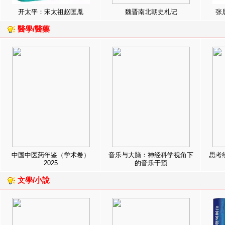
开太平：宋太祖赵匡胤
魏晋南北朝史札记
张
醫學/醫藥
中国中医药年鉴（学术卷）
音乐与大脑：神经科学视角下
思考
2025
的音乐干预
文學/小說