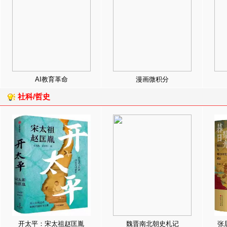
AI教育革命
漫画微积分
社科/哲史
开太平：宋太祖赵匡胤
魏晋南北朝史札记
张