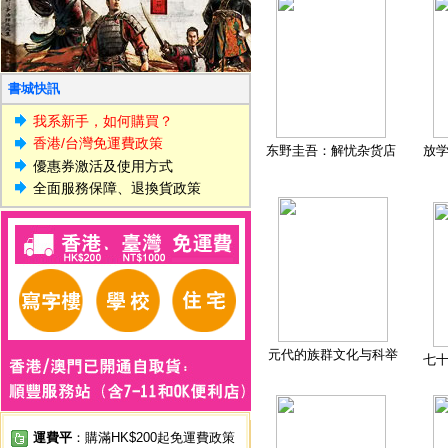
書城快訊
我系新手，如何購買？
香港/台灣免運費政策
东野圭吾：解忧杂货店
放
優惠券激活及使用方式
全面服務保障、退換貨政策
元代的族群文化与科举
七
運費平
：購滿HK$200起免運費政策