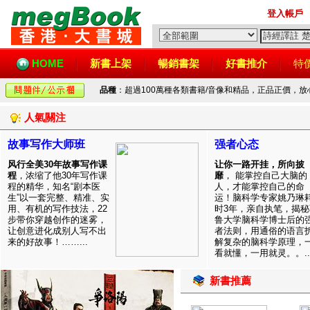
登入帳戶
HOME
新書上架
暢銷書架
好書推介
特
品種
：超過100萬種各類書籍/音像和精品，正品正價，
人氣關注
故事写作大师班
强者心态
风行全美30年故事写作课
让你一路开挂，所向披
程
，浓缩了他30年写作课
靡
， 能掌控自己大脑的
程的精华，知名“剧本医
人，才能掌控自己的命
生”以一套完整、精准、实
运！脑科学专家姚乃琳
用、有机的写作技法，22
时3年，亲自执笔，揭秘
步带你穿越创作的迷雾，
鲁大学脑科学博士后的
让创意进化成别人写不出
者法则，用通俗的语言
来的好故事！……...
解复杂的脑科学原理，
看就懂，一用就灵。。..
新書推薦