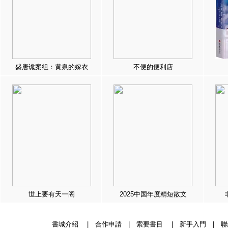
盛唐诡案组：黄泉的嫁衣
不便的便利店
世上要有天一阁
2025中国年度精短散文
書城介紹
|
合作申請
|
索要書目
|
新手入門
|
聯