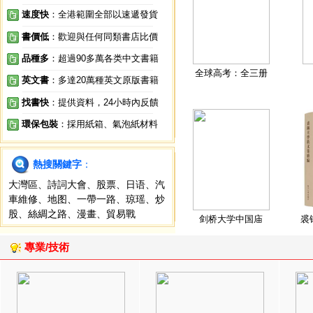
速度快
：全港範圍全部以速遞發貨
書價低
：歡迎與任何同類書店比價
品種多
：超過90多萬各类中文書籍
全球高考：全三册
英文書
：多達20萬種英文原版書籍
找書快
：提供資料，24小時內反饋
環保包裝
：採用紙箱、氣泡紙材料
熱搜關鍵字
：
大灣區
、
詩詞大會
、
股票
、
日语
、
汽
車維修
、
地图
、
一帶一路
、
琼瑶
、
炒
股
、
絲綢之路
、
漫畫
、
貿易戰
剑桥大学中国庙
裘
專業/技術