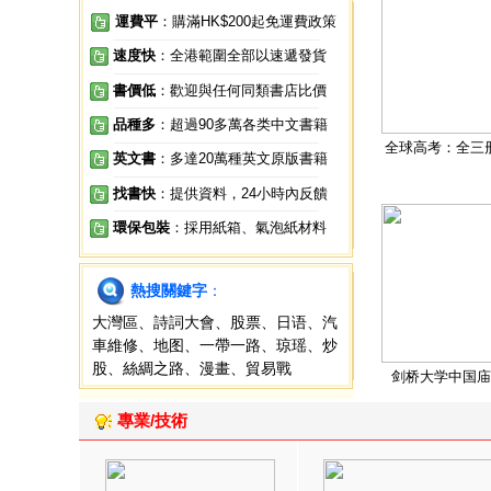
運費平
：購滿HK$200起免運費政策
速度快
：全港範圍全部以速遞發貨
書價低
：歡迎與任何同類書店比價
品種多
：超過90多萬各类中文書籍
全球高考：全三
英文書
：多達20萬種英文原版書籍
找書快
：提供資料，24小時內反饋
環保包裝
：採用紙箱、氣泡紙材料
熱搜關鍵字
：
大灣區
、
詩詞大會
、
股票
、
日语
、
汽
車維修
、
地图
、
一帶一路
、
琼瑶
、
炒
股
、
絲綢之路
、
漫畫
、
貿易戰
剑桥大学中国庙
專業/技術