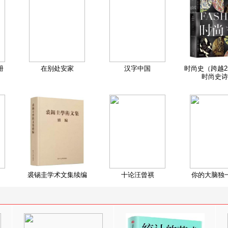
册
在别处安家
汉字中国
时尚史（跨越2
时尚史诗
裘锡圭学术文集续编
十论汪曾祺
你的大脑独