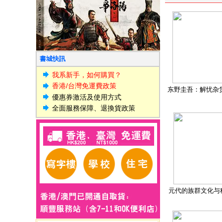
書城快訊
我系新手，如何購買？
香港/台灣免運費政策
东野圭吾：解忧杂
優惠券激活及使用方式
全面服務保障、退換貨政策
元代的族群文化与