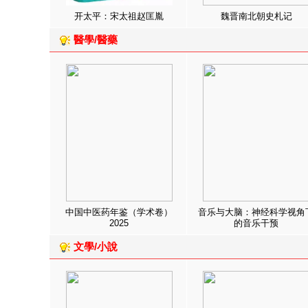
开太平：宋太祖赵匡胤
魏晋南北朝史札记
醫學/醫藥
中国中医药年鉴（学术卷）
音乐与大脑：神经科学视角
2025
的音乐干预
文學/小說