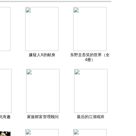
嫌疑人X的献身
东野圭吾笑的世界（全
4册）
此有趣
家族财富管理顾问
最后的江湖戏班