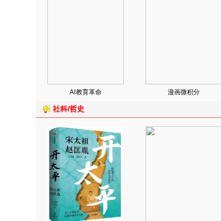
AI教育革命
漫画微积分
社科/哲史