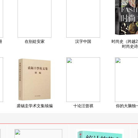
册
在别处安家
汉字中国
时尚史（跨越2
时尚史诗
裘锡圭学术文集续编
十论汪曾祺
你的大脑独