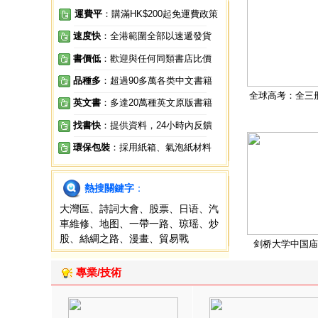
運費平
：購滿HK$200起免運費政策
速度快
：全港範圍全部以速遞發貨
書價低
：歡迎與任何同類書店比價
品種多
：超過90多萬各类中文書籍
全球高考：全三
英文書
：多達20萬種英文原版書籍
找書快
：提供資料，24小時內反饋
環保包裝
：採用紙箱、氣泡紙材料
熱搜關鍵字
：
大灣區
、
詩詞大會
、
股票
、
日语
、
汽
車維修
、
地图
、
一帶一路
、
琼瑶
、
炒
股
、
絲綢之路
、
漫畫
、
貿易戰
剑桥大学中国庙
專業/技術