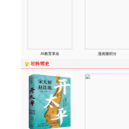
AI教育革命
漫画微积分
社科/哲史