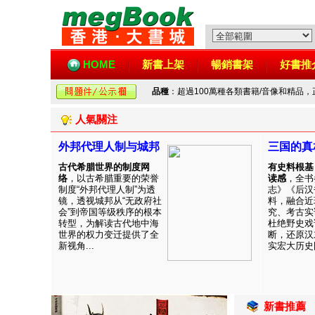
HOME
新書上架
暢銷書架
好書推
品種
：超過100萬種各類書籍/音像和精品
人氣關注
外邦代理人制与城邦
三国的真
古代希腊世界的制度网
有史料根基
络
，以古希腊重要的荣誉
读感
，全书
制度“外邦代理人制”为透
志》《后汉
镜，透视城邦从“无政府社
料，融合近
会”到帝国等级秩序的根本
究、考古实
转型，为解读古代地中海
杜绝野史戏
世界的权力变迁提供了全
断，还原汉
新视角...
实宏大历史图
新書推薦