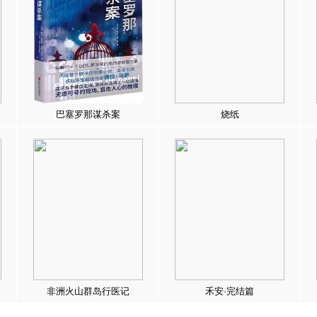
巴塞罗那谋杀案
烧纸
非洲火山群岛行医记
禾安·完结篇