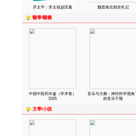
开太平：宋太祖赵匡胤
魏晋南北朝史札记
醫學/醫藥
中国中医药年鉴（学术卷）
音乐与大脑：神经科学视角
2025
的音乐干预
文學/小說