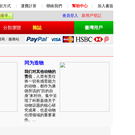
款方式
|
運費計算
|
聯絡我們
|
幫助中心
|
加入書簽
會員登入
新用戶登記
分類瀏覽
雜誌
臺灣用戶
郵局
／
服務站
同为造物
我们对其他动物的
责任
，人类有责任
将一切有感受能力
的动物，都作为康
德所说的“目的自
身”来对待。集中呈
现了科斯嘉德关于
动物议题的核心研
究成果，也是动物
伦理领域的重要著
作。...