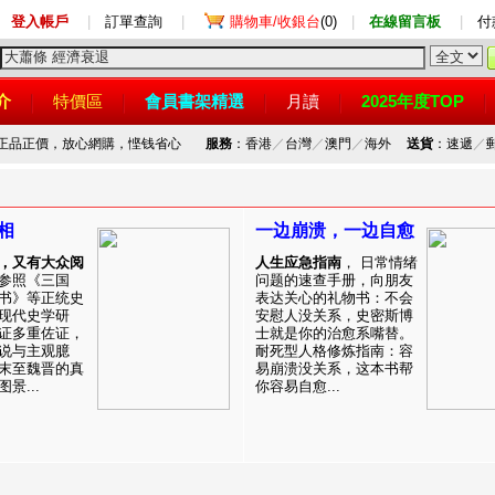
登入帳戶
|
訂單查詢
|
購物車/收銀台
(0)
|
在線留言板
|
付
介
特價區
會員書架精選
月讀
2025年度TOP
，正品正價，放心網購，悭钱省心
服務
：香港
／
台灣
／
澳門
／
海外
送貨
：速遞
／
相
一边崩溃，一边自愈
，又有大众阅
人生应急指南
， 日常情绪
参照《三国
问题的速查手册，向朋友
书》等正统史
表达关心的礼物书：不会
现代史学研
安慰人没关系，史密斯博
证多重佐证，
士就是你的治愈系嘴替。
说与主观臆
耐死型人格修炼指南：容
末至魏晋的真
易崩溃没关系，这本书帮
景...
你容易自愈...