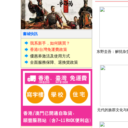
書城快訊
我系新手，如何購買？
香港/台灣免運費政策
东野圭吾：解忧杂
優惠券激活及使用方式
全面服務保障、退換貨政策
元代的族群文化与