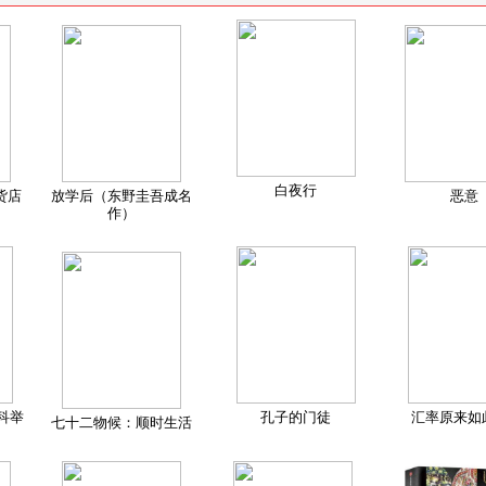
白夜行
货店
放学后（东野圭吾成名
恶意
作）
科举
孔子的门徒
汇率原来如
七十二物候：顺时生活