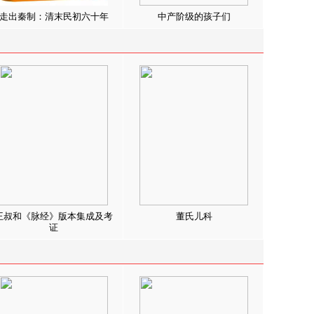
走出秦制：清末民初六十年
中产阶级的孩子们
王叔和《脉经》版本集成及考
董氏儿科
证