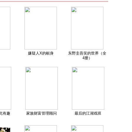
嫌疑人X的献身
东野圭吾笑的世界（全
4册）
此有趣
家族财富管理顾问
最后的江湖戏班