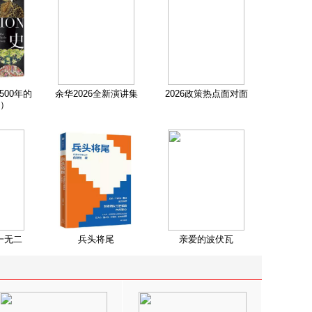
500年的
余华2026全新演讲集
2026政策热点面对面
）
一无二
兵头将尾
亲爱的波伏瓦