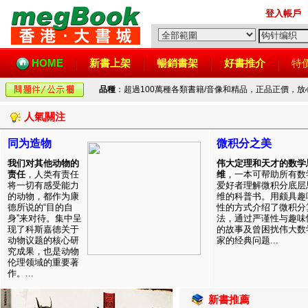
登入帳戶
HOME
新書上架
暢銷書架
好書推介
特
品種
：超過100萬種各類書籍/音像和精品，正品正價，
人氣關注
同为造物
微积分之美
我们对其他动物的
伟大定理和天才的数学
责任
，人类有责任
维
，一本可帮助所有数
将一切有感受能力
爱好者理解微积分底层
的动物，都作为康
维的科普书。用颇具趣
德所说的“目的自
性的方式介绍了微积分
身”来对待。集中呈
法，通过严谨性与趣味
现了科斯嘉德关于
的故事及曾困扰伟大数
动物议题的核心研
家的经典问题...
究成果，也是动物
伦理领域的重要著
作。...
新書推薦