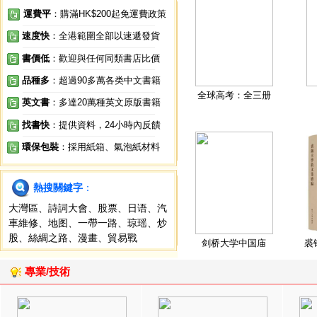
運費平
：購滿HK$200起免運費政策
速度快
：全港範圍全部以速遞發貨
書價低
：歡迎與任何同類書店比價
品種多
：超過90多萬各类中文書籍
全球高考：全三册
英文書
：多達20萬種英文原版書籍
找書快
：提供資料，24小時內反饋
環保包裝
：採用紙箱、氣泡紙材料
熱搜關鍵字
：
大灣區
、
詩詞大會
、
股票
、
日语
、
汽
車維修
、
地图
、
一帶一路
、
琼瑶
、
炒
股
、
絲綢之路
、
漫畫
、
貿易戰
剑桥大学中国庙
裘
專業/技術