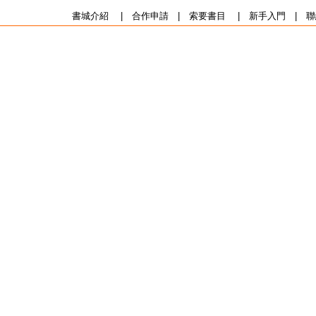
書城介紹
|
合作申請
|
索要書目
|
新手入門
|
聯