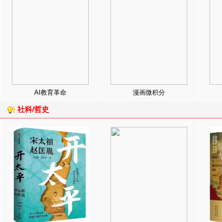
AI教育革命
漫画微积分
社科/哲史