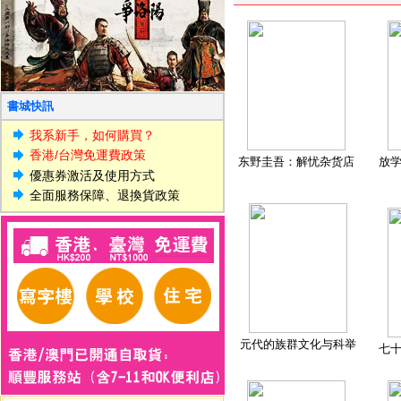
書城快訊
我系新手，如何購買？
香港/台灣免運費政策
东野圭吾：解忧杂货店
放
優惠券激活及使用方式
全面服務保障、退換貨政策
元代的族群文化与科举
七