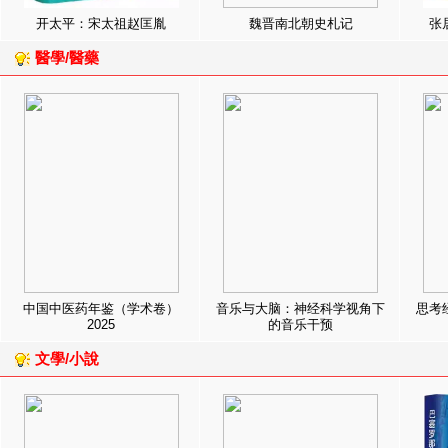
开太平：宋太祖赵匡胤
魏晋南北朝史札记
张
醫學/醫藥
中国中医药年鉴（学术卷）
音乐与大脑：神经科学视角下
思考
2025
的音乐干预
文學/小說