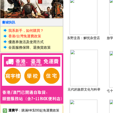
書城快訊
我系新手，如何購買？
香港/台灣免運費政策
东野圭吾：解忧杂货店
放
優惠券激活及使用方式
全面服務保障、退換貨政策
元代的族群文化与科举
七
運費平
：購滿HK$200起免運費政策