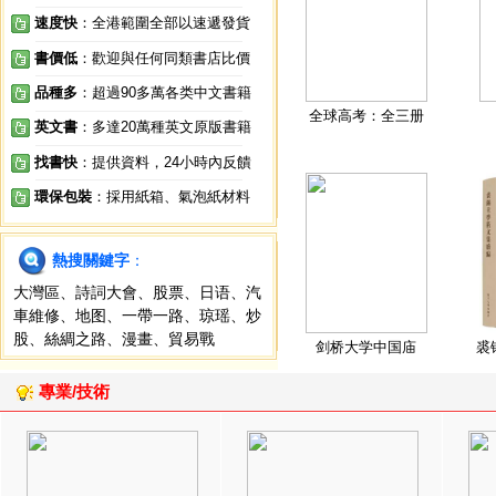
速度快
：全港範圍全部以速遞發貨
書價低
：歡迎與任何同類書店比價
品種多
：超過90多萬各类中文書籍
全球高考：全三册
英文書
：多達20萬種英文原版書籍
找書快
：提供資料，24小時內反饋
環保包裝
：採用紙箱、氣泡紙材料
熱搜關鍵字
：
大灣區
、
詩詞大會
、
股票
、
日语
、
汽
車維修
、
地图
、
一帶一路
、
琼瑶
、
炒
股
、
絲綢之路
、
漫畫
、
貿易戰
剑桥大学中国庙
裘
專業/技術