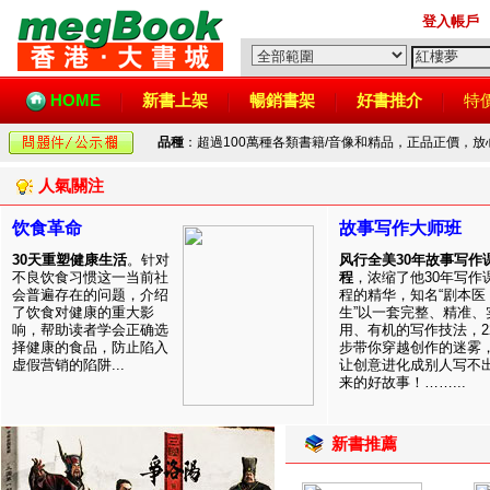
登入帳戶
HOME
新書上架
暢銷書架
好書推介
特
品種
：超過100萬種各類書籍/音像和精品，正品正價，
人氣關注
饮食革命
故事写作大师班
30天重塑健康生活
。针对
风行全美30年故事写作
不良饮食习惯这一当前社
程
，浓缩了他30年写作
会普遍存在的问题，介绍
程的精华，知名“剧本医
了饮食对健康的重大影
生”以一套完整、精准、
响，帮助读者学会正确选
用、有机的写作技法，2
择健康的食品，防止陷入
步带你穿越创作的迷雾
虚假营销的陷阱...
让创意进化成别人写不
来的好故事！……...
新書推薦