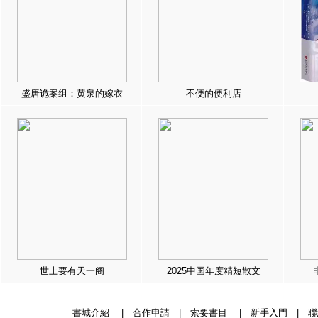
盛唐诡案组：黄泉的嫁衣
不便的便利店
世上要有天一阁
2025中国年度精短散文
書城介紹
|
合作申請
|
索要書目
|
新手入門
|
聯