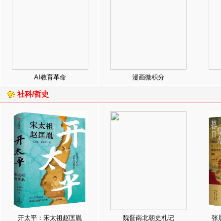
AI教育革命
漫画微积分
社科/哲史
开太平：宋太祖赵匡胤
魏晋南北朝史札记
张