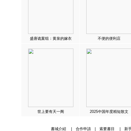
盛唐诡案组：黄泉的嫁衣
不便的便利店
世上要有天一阁
2025中国年度精短散文
書城介紹
|
合作申請
|
索要書目
|
新