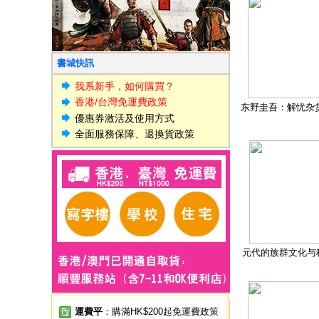
書城快訊
我系新手，如何購買？
香港/台灣免運費政策
东野圭吾：解忧杂
優惠券激活及使用方式
全面服務保障、退換貨政策
元代的族群文化与
運費平
：購滿HK$200起免運費政策