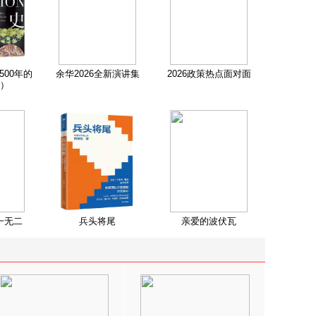
500年的
余华2026全新演讲集
2026政策热点面对面
）
一无二
兵头将尾
亲爱的波伏瓦