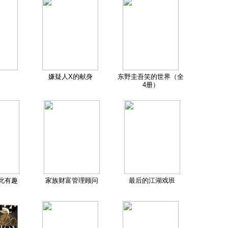
嫌疑人X的献身
东野圭吾笑的世界（全
4册）
此有趣
家族财富管理顾问
最后的江湖戏班