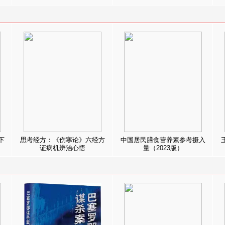
下
思考经方：《伤寒论》六经方
中国居民膳食营养素参考摄入
证病机辨治心悟
量（2023版）