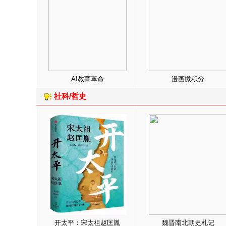
AI教育革命
漫画微积分
社科/哲史
开太平：宋太祖赵匡胤
魏晋南北朝史札记