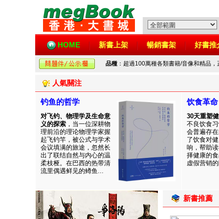
HOME
新書上架
暢銷書架
好書推
品種
：超過100萬種各類書籍/音像和精品
人氣關注
钓鱼的哲学
饮食革命
对飞钓、物理学及生命意
30天重塑
义的探索
，当一位深耕物
不良饮食习
理前沿的理论物理学家握
会普遍存在
起飞钓竿，被公式与学术
了饮食对健
会议填满的旅途，忽然长
响，帮助读
出了联结自然与内心的温
择健康的食
柔枝桠。在巴西的热带清
虚假营销的陷
流里偶遇鲜见的鳟鱼...
新書推薦