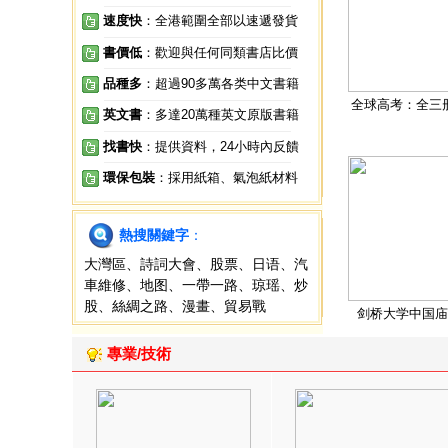
速度快
：全港範圍全部以速遞發貨
書價低
：歡迎與任何同類書店比價
品種多
：超過90多萬各类中文書籍
全球高考：全三
英文書
：多達20萬種英文原版書籍
找書快
：提供資料，24小時內反饋
環保包裝
：採用紙箱、氣泡紙材料
熱搜關鍵字
：
大灣區
、
詩詞大會
、
股票
、
日语
、
汽
車維修
、
地图
、
一帶一路
、
琼瑶
、
炒
股
、
絲綢之路
、
漫畫
、
貿易戰
剑桥大学中国庙
專業/技術