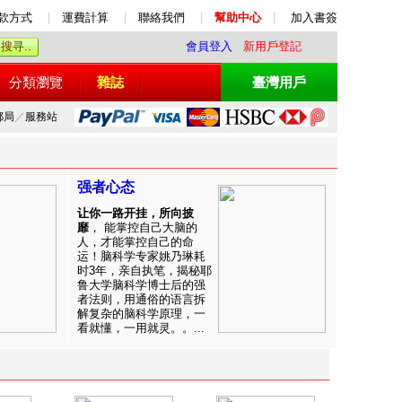
款方式
|
運費計算
|
聯絡我們
|
幫助中心
|
加入書簽
會員登入
新用戶登記
分類瀏覽
雜誌
臺灣用戶
郵局
／
服務站
强者心态
让你一路开挂，所向披
靡
， 能掌控自己大脑的
人，才能掌控自己的命
运！脑科学专家姚乃琳耗
时3年，亲自执笔，揭秘耶
鲁大学脑科学博士后的强
者法则，用通俗的语言拆
解复杂的脑科学原理，一
看就懂，一用就灵。。...