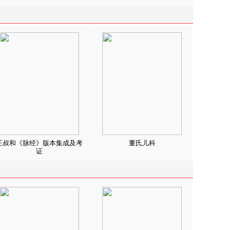
王叔和《脉经》版本集成及考
董氏儿科
证