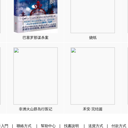
巴塞罗那谋杀案
烧纸
非洲火山群岛行医记
禾安·完结篇
手入門
|
聯絡方式
|
幫助中心
|
找書說明
|
送貨方式
|
付款方式