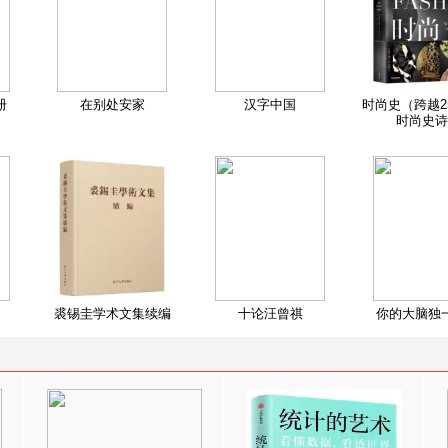
册
在别处安家
汉字中国
时尚史（跨越2
时尚史诗
裘锡圭学术文集续编
十论汪曾祺
你的大脑独