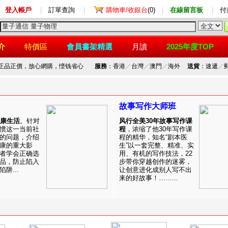
登入帳戶
|
訂單查詢
|
購物車/收銀台
(0)
|
在線留言板
|
付
介
特價區
會員書架精選
月讀
2025年度TOP
，正品正價，放心網購，悭钱省心
服務
：香港
／
台灣
／
澳門
／
海外
送貨
：速遞
／
故事写作大师班
健康生活
。针对
风行全美30年故事写作课
惯这一当前社
程
，浓缩了他30年写作课
的问题，介绍
程的精华，知名“剧本医
康的重大影
生”以一套完整、精准、实
者学会正确选
用、有机的写作技法，22
品，防止陷入
步带你穿越创作的迷雾，
阱...
让创意进化成别人写不出
来的好故事！……...