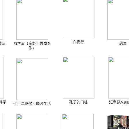
白夜行
货店
放学后（东野圭吾成名
恶意
作）
科举
孔子的门徒
汇率原来如
七十二物候：顺时生活