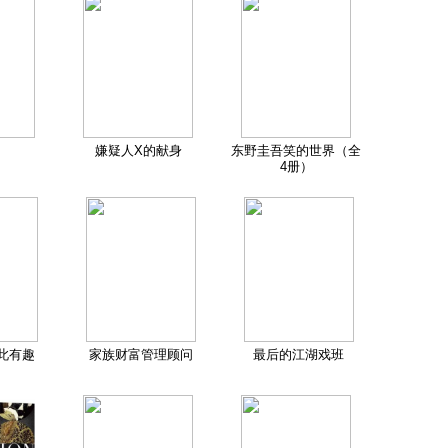
嫌疑人X的献身
东野圭吾笑的世界（全
4册）
此有趣
家族财富管理顾问
最后的江湖戏班