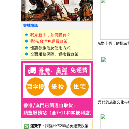
書城快訊
我系新手，如何購買？
香港/台灣免運費政策
东野圭吾：解忧杂
優惠券激活及使用方式
全面服務保障、退換貨政策
元代的族群文化与
運費平
：購滿HK$200起免運費政策