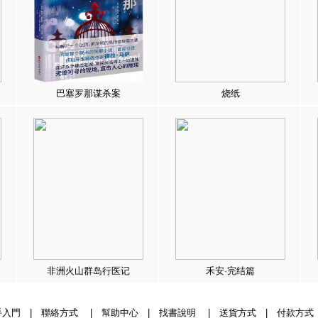
巴塞罗那谋杀案
烧纸
非洲火山群岛行医记
禾安·完结篇
手入門
|
聯絡方式
|
幫助中心
|
找書說明
|
送貨方式
|
付款方式