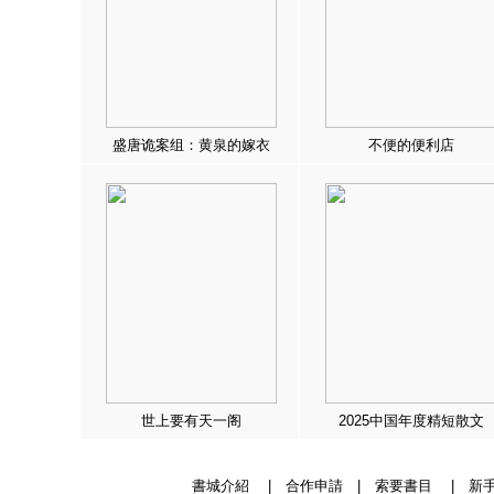
盛唐诡案组：黄泉的嫁衣
不便的便利店
世上要有天一阁
2025中国年度精短散文
書城介紹
|
合作申請
|
索要書目
|
新