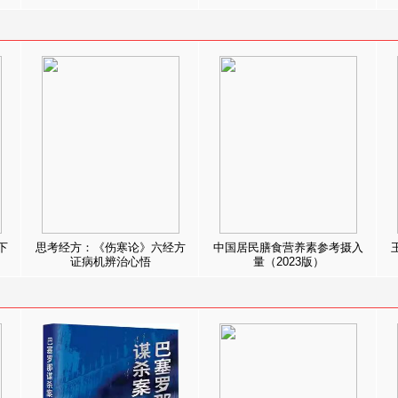
下
思考经方：《伤寒论》六经方
中国居民膳食营养素参考摄入
证病机辨治心悟
量（2023版）