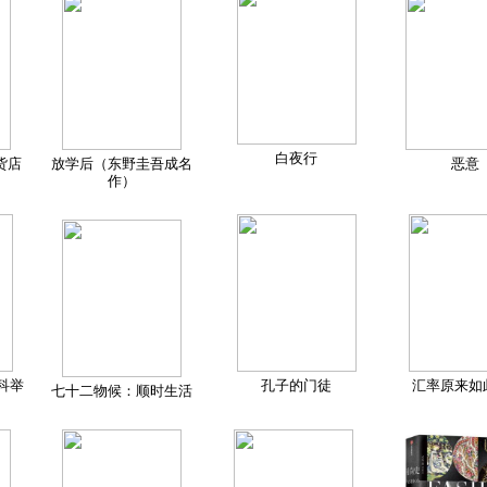
白夜行
货店
放学后（东野圭吾成名
恶意
作）
科举
孔子的门徒
汇率原来如
七十二物候：顺时生活