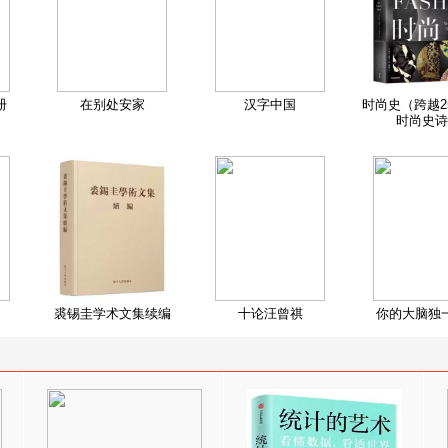
册
在别处安家
汉字中国
时尚史（跨越2
时尚史诗
裘锡圭学术文集续编
十论汪曾祺
你的大脑独