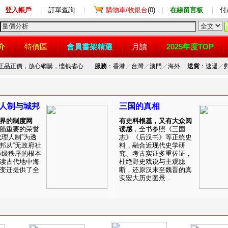
登入帳戶
|
訂單查詢
|
購物車/收銀台
(0)
|
在線留言板
|
付
介
特價區
會員書架精選
月讀
2025年度TOP
，正品正價，放心網購，悭钱省心
服務
：香港
／
台灣
／
澳門
／
海外
送貨
：速遞
／
人制与城邦
三国的真相
界的制度网
有史料根基，又有大众阅
腊重要的荣誉
读感
，全书参照《三国
代理人制”为透
志》《后汉书》等正统史
邦从“无政府社
料，融合近现代史学研
等级秩序的根本
究、考古实证多重佐证，
读古代地中海
杜绝野史戏说与主观臆
变迁提供了全
断，还原汉末至魏晋的真
实宏大历史图景...