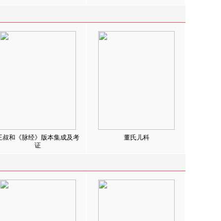
王叔和《脉经》版本集成及考
董氏儿科
证