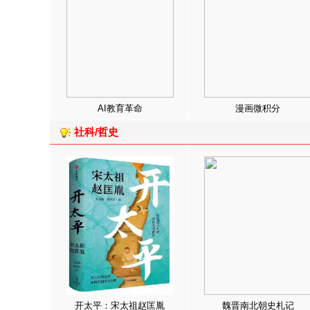
AI教育革命
漫画微积分
社科/哲史
开太平：宋太祖赵匡胤
魏晋南北朝史札记