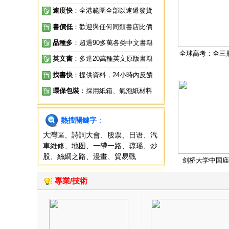
速度快
：全港範圍全部以速遞發貨
書價低
：歡迎與任何同類書店比價
品種多
：超過90多萬各类中文書籍
全球高考：全三
英文書
：多達20萬種英文原版書籍
找書快
：提供資料，24小時內反饋
環保包裝
：採用紙箱、氣泡紙材料
熱搜關鍵字
：
大灣區
、
詩詞大會
、
股票
、
日语
、
汽
車維修
、
地图
、
一帶一路
、
琼瑶
、
炒
股
、
絲綢之路
、
漫畫
、
貿易戰
剑桥大学中国庙
專業/技術