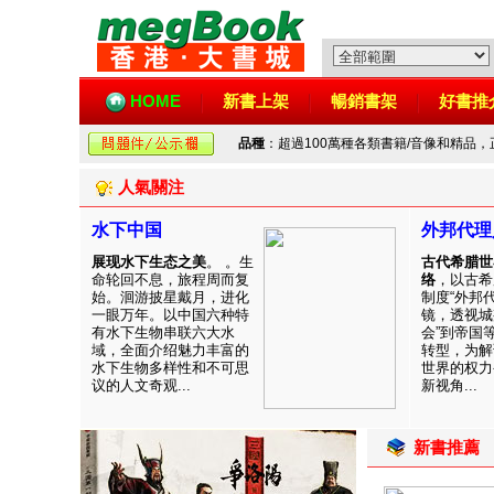
HOME
新書上架
暢銷書架
好書推
品種
：超過100萬種各類書籍/音像和精品
人氣關注
水下中国
外邦代理
展现水下生态之美
。 。生
古代希腊世
命轮回不息，旅程周而复
络
，以古希
始。洄游披星戴月，进化
制度“外邦
一眼万年。以中国六种特
镜，透视城
有水下生物串联六大水
会”到帝国
域，全面介绍魅力丰富的
转型，为解
水下生物多样性和不可思
世界的权力
议的人文奇观...
新视角...
新書推薦