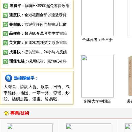
運費平
：購滿HK$200起免運費政策
速度快
：全港範圍全部以速遞發貨
書價低
：歡迎與任何同類書店比價
品種多
：超過90多萬各类中文書籍
全球高考：全三册
英文書
：多達20萬種英文原版書籍
找書快
：提供資料，24小時內反饋
環保包裝
：採用紙箱、氣泡紙材料
熱搜關鍵字
：
大灣區
、
詩詞大會
、
股票
、
日语
、
汽
車維修
、
地图
、
一帶一路
、
琼瑶
、
炒
股
、
絲綢之路
、
漫畫
、
貿易戰
剑桥大学中国庙
裘
專業/技術