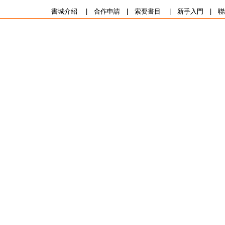
書城介紹
|
合作申請
|
索要書目
|
新手入門
|
聯