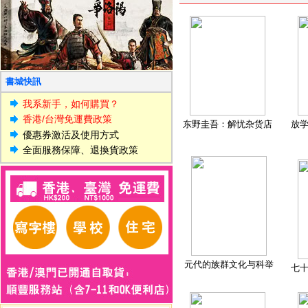
書城快訊
我系新手，如何購買？
香港/台灣免運費政策
东野圭吾：解忧杂货店
放
優惠券激活及使用方式
全面服務保障、退換貨政策
元代的族群文化与科举
七