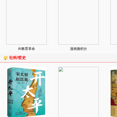
AI教育革命
漫画微积分
社科/哲史