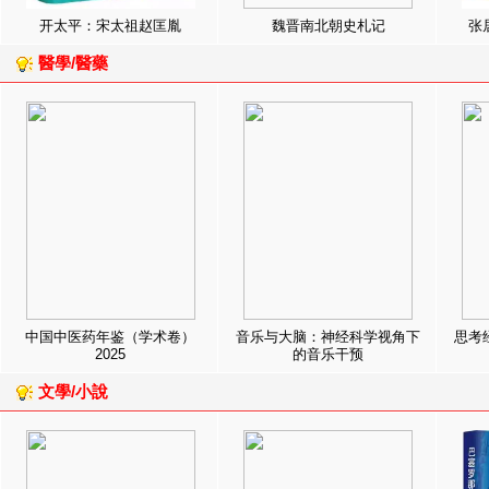
开太平：宋太祖赵匡胤
魏晋南北朝史札记
张
醫學/醫藥
中国中医药年鉴（学术卷）
音乐与大脑：神经科学视角下
思考
2025
的音乐干预
文學/小說