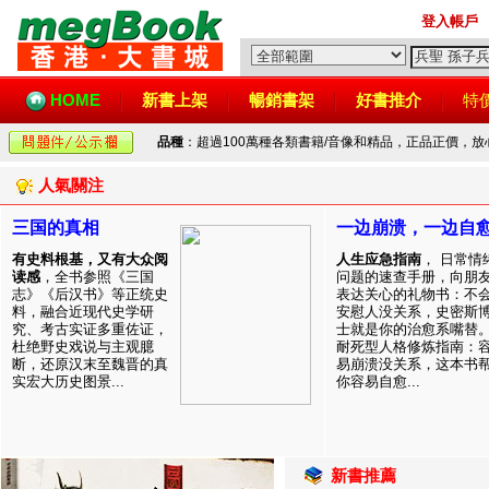
登入帳戶
HOME
新書上架
暢銷書架
好書推介
特
品種
：超過100萬種各類書籍/音像和精品，正品正價，
人氣關注
三国的真相
一边崩溃，一边自
有史料根基，又有大众阅
人生应急指南
， 日常情
读感
，全书参照《三国
问题的速查手册，向朋
志》《后汉书》等正统史
表达关心的礼物书：不
料，融合近现代史学研
安慰人没关系，史密斯
究、考古实证多重佐证，
士就是你的治愈系嘴替
杜绝野史戏说与主观臆
耐死型人格修炼指南：
断，还原汉末至魏晋的真
易崩溃没关系，这本书
实宏大历史图景...
你容易自愈...
新書推薦