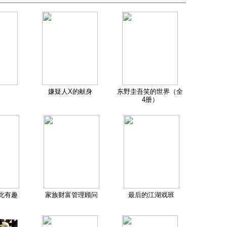
嫌疑人X的献身
东野圭吾笑的世界（全
4册）
此有趣
家族财富管理顾问
最后的江湖戏班