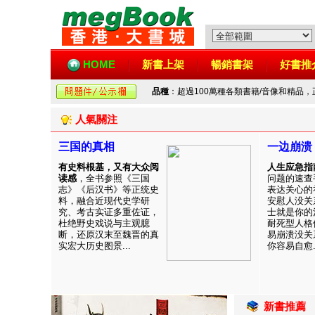
HOME
新書上架
暢銷書架
好書推
品種
：超過100萬種各類書籍/音像和精品
人氣關注
三国的真相
一边崩溃
有史料根基，又有大众阅
人生应急指
读感
，全书参照《三国
问题的速查
志》《后汉书》等正统史
表达关心的
料，融合近现代史学研
安慰人没关
究、考古实证多重佐证，
士就是你的
杜绝野史戏说与主观臆
耐死型人格
断，还原汉末至魏晋的真
易崩溃没关
实宏大历史图景...
你容易自愈..
新書推薦