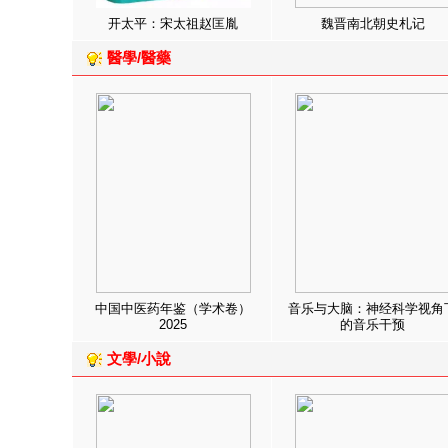
开太平：宋太祖赵匡胤
魏晋南北朝史札记
醫學/醫藥
中国中医药年鉴（学术卷）
音乐与大脑：神经科学视角
2025
的音乐干预
文學/小說