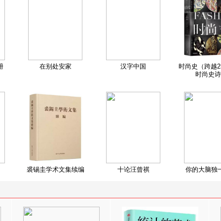
册
在别处安家
汉字中国
时尚史（跨越2
时尚史诗
裘锡圭学术文集续编
十论汪曾祺
你的大脑独