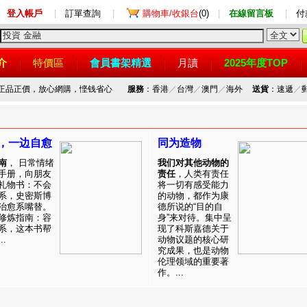
登入帳戶
|
訂單查詢
|
購物車/收銀台
(0)
|
在線留言板
|
付
介
特價區
會員書架精選
月讀
2025年度TOP
，正品正價，放心網購，悭钱省心
服務
：香港
／
台灣
／
澳門
／
海外
送貨
：速遞
／
，一边自愈
同为造物
南
， 日常情绪
我们对其他动物的
手册，向朋友
责任
，人类有责任
礼物书：不会
将一切有感受能力
系，史密斯博
的动物，都作为康
治愈系嘴替。
德所说的“目的自
修炼指南：容
身”来对待。集中呈
系，这本书帮
现了科斯嘉德关于
.
动物议题的核心研
究成果，也是动物
伦理领域的重要著
作。...