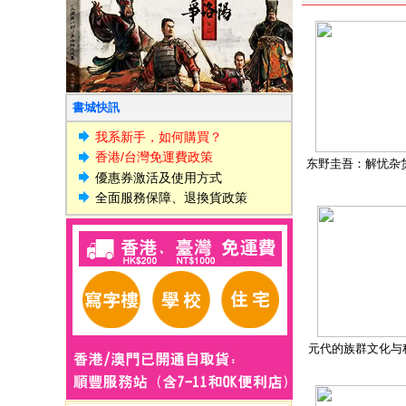
書城快訊
我系新手，如何購買？
香港/台灣免運費政策
东野圭吾：解忧杂
優惠券激活及使用方式
全面服務保障、退換貨政策
元代的族群文化与