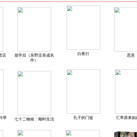
白夜行
货店
放学后（东野圭吾成名
恶意
作）
科举
孔子的门徒
汇率原来如
七十二物候：顺时生活