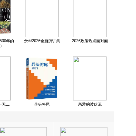
500年的
余华2026全新演讲集
2026政策热点面对面
）
一无二
兵头将尾
亲爱的波伏瓦