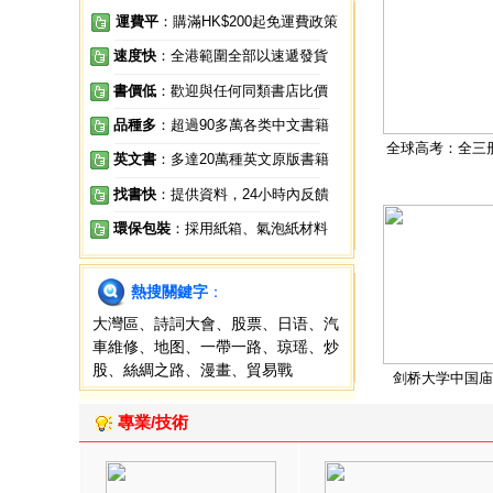
運費平
：購滿HK$200起免運費政策
速度快
：全港範圍全部以速遞發貨
書價低
：歡迎與任何同類書店比價
品種多
：超過90多萬各类中文書籍
全球高考：全三
英文書
：多達20萬種英文原版書籍
找書快
：提供資料，24小時內反饋
環保包裝
：採用紙箱、氣泡紙材料
熱搜關鍵字
：
大灣區
、
詩詞大會
、
股票
、
日语
、
汽
車維修
、
地图
、
一帶一路
、
琼瑶
、
炒
股
、
絲綢之路
、
漫畫
、
貿易戰
剑桥大学中国庙
專業/技術