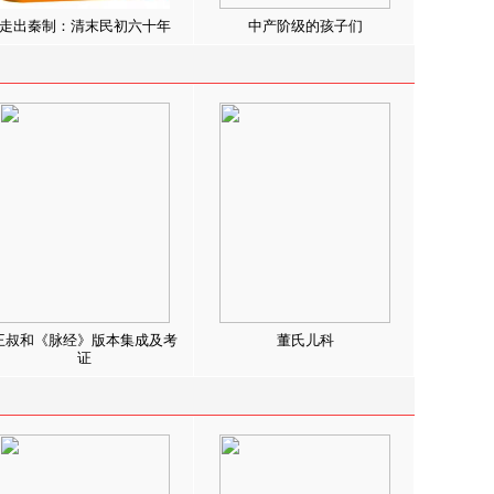
走出秦制：清末民初六十年
中产阶级的孩子们
王叔和《脉经》版本集成及考
董氏儿科
证