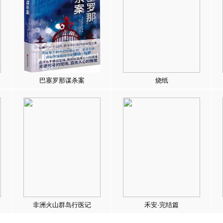
巴塞罗那谋杀案
烧纸
非洲火山群岛行医记
禾安·完结篇