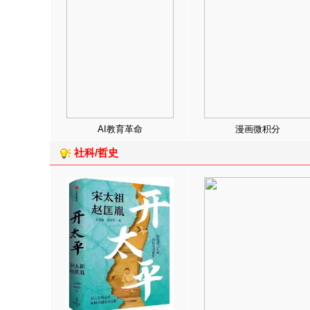
AI教育革命
漫画微积分
社科/哲史