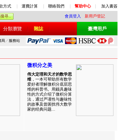
款方式
|
運費計算
|
聯絡我們
|
幫助中心
|
加入書簽
會員登入
新用戶登記
分類瀏覽
雜誌
臺灣用戶
郵局
／
服務站
微积分之美
伟大定理和天才的数学思
维
，一本可帮助所有数学
爱好者理解微积分底层思
维的科普书。用颇具趣味
性的方式介绍了微积分算
法，通过严谨性与趣味性
的故事及曾困扰伟大数学
家的经典问题...