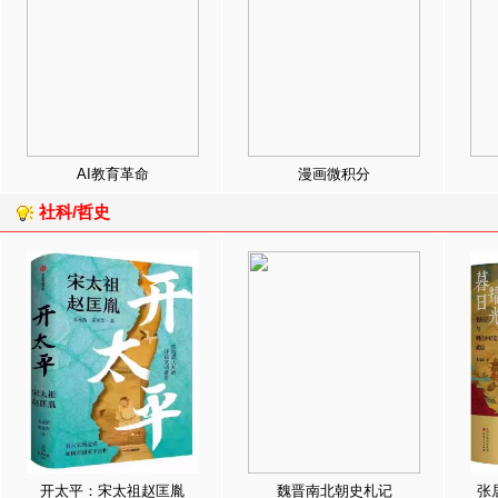
AI教育革命
漫画微积分
社科/哲史
开太平：宋太祖赵匡胤
魏晋南北朝史札记
张