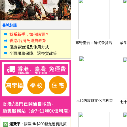
書城快訊
我系新手，如何購買？
香港/台灣免運費政策
东野圭吾：解忧杂货店
放
優惠券激活及使用方式
全面服務保障、退換貨政策
元代的族群文化与科举
七
運費平
：購滿HK$200起免運費政策