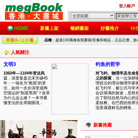
登入帳戶
HOME
新書上架
暢銷書架
好書推介
特
品種
：超過100萬種各類書籍/音像和精品，正品正價，
人氣關注
文明3
钓鱼的哲学
1060年—1104年变法风
对飞钓、物理学及生命
云
，深度复盘北宋关键45
义的探索
，当一位深耕
年：一场名为“救国”的变
理前沿的理论物理学家
法，如何一步步演变成掏
起飞钓竿，被公式与学
空国运的“制度黑洞”？改革
会议填满的旅途，忽然
为什么这么难？一本书看
出了联结自然与内心的
懂变法的全周期困境...
柔枝桠。在巴西的热带
流里偶遇鲜见的鳟鱼...
新書推薦