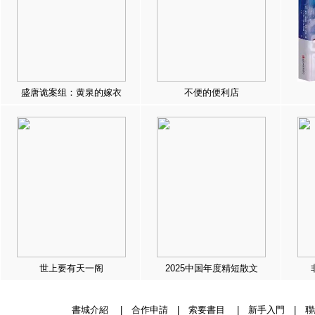
盛唐诡案组：黄泉的嫁衣
不便的便利店
世上要有天一阁
2025中国年度精短散文
書城介紹
|
合作申請
|
索要書目
|
新手入門
|
聯