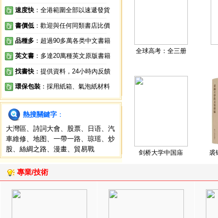
速度快
：全港範圍全部以速遞發貨
書價低
：歡迎與任何同類書店比價
品種多
：超過90多萬各类中文書籍
全球高考：全三册
英文書
：多達20萬種英文原版書籍
找書快
：提供資料，24小時內反饋
環保包裝
：採用紙箱、氣泡紙材料
熱搜關鍵字
：
大灣區
、
詩詞大會
、
股票
、
日语
、
汽
車維修
、
地图
、
一帶一路
、
琼瑶
、
炒
股
、
絲綢之路
、
漫畫
、
貿易戰
剑桥大学中国庙
裘
專業/技術