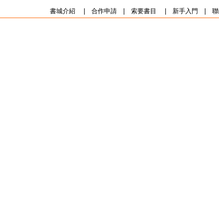
書城介紹
|
合作申請
|
索要書目
|
新手入門
|
聯