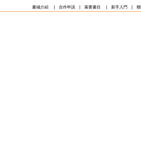
書城介紹
|
合作申請
|
索要書目
|
新手入門
|
聯