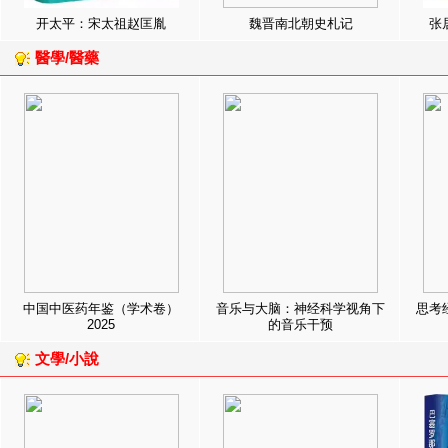
开太平：宋太祖赵匡胤
魏晋南北朝史札记
张
醫學/醫藥
中国中医药年鉴（学术卷）
音乐与大脑：神经科学视角下
思考
2025
的音乐干预
文學/小說