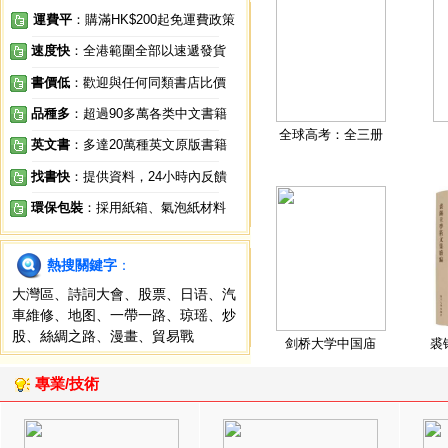
運費平
：購滿HK$200起免運費政策
速度快
：全港範圍全部以速遞發貨
書價低
：歡迎與任何同類書店比價
品種多
：超過90多萬各类中文書籍
全球高考：全三册
英文書
：多達20萬種英文原版書籍
找書快
：提供資料，24小時內反饋
環保包裝
：採用紙箱、氣泡紙材料
熱搜關鍵字
：
大灣區
、
詩詞大會
、
股票
、
日语
、
汽
車維修
、
地图
、
一帶一路
、
琼瑶
、
炒
股
、
絲綢之路
、
漫畫
、
貿易戰
剑桥大学中国庙
裘
專業/技術