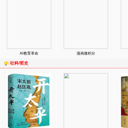
AI教育革命
漫画微积分
社科/哲史