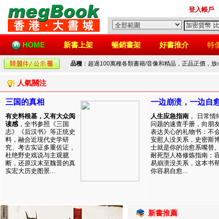
登入帳戶
HOME
新書上架
暢銷書架
好書推介
特
品種
：超過100萬種各類書籍/音像和精品，正品正價，
人氣關注
三国的真相
一边崩溃，一边自
有史料根基，又有大众阅
人生应急指南
， 日常情
读感
，全书参照《三国
问题的速查手册，向朋
志》《后汉书》等正统史
表达关心的礼物书：不
料，融合近现代史学研
安慰人没关系，史密斯
究、考古实证多重佐证，
士就是你的治愈系嘴替
杜绝野史戏说与主观臆
耐死型人格修炼指南：
断，还原汉末至魏晋的真
易崩溃没关系，这本书
实宏大历史图景...
你容易自愈...
新書推薦