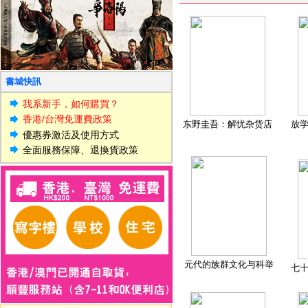
書城快訊
我系新手，如何購買？
香港/台灣免運費政策
东野圭吾：解忧杂货店
放
優惠券激活及使用方式
全面服務保障、退換貨政策
元代的族群文化与科举
七