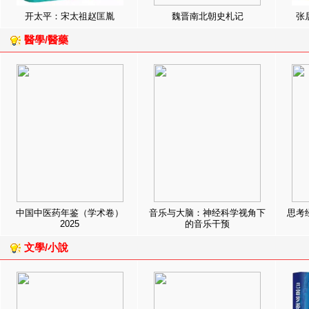
开太平：宋太祖赵匡胤
魏晋南北朝史札记
张
醫學/醫藥
中国中医药年鉴（学术卷）
音乐与大脑：神经科学视角下
思考
2025
的音乐干预
文學/小說