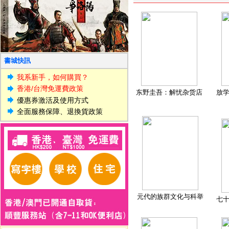
書城快訊
我系新手，如何購買？
香港/台灣免運費政策
东野圭吾：解忧杂货店
放
優惠券激活及使用方式
全面服務保障、退換貨政策
元代的族群文化与科举
七