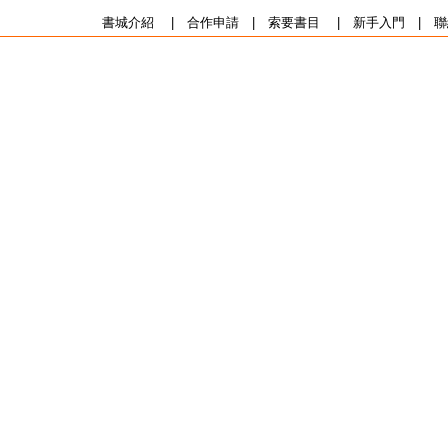
書城介紹
|
合作申請
|
索要書目
|
新手入門
|
聯