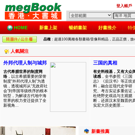
登入帳戶
HOME
新書上架
暢銷書架
好書推介
特
品種
：超過100萬種各類書籍/音像和精品，正品正價，
人氣關注
外邦代理人制与城邦
三国的真相
古代希腊世界的制度网
有史料根基，又有大众
络
，以古希腊重要的荣誉
读感
，全书参照《三国
制度“外邦代理人制”为透
志》《后汉书》等正统
镜，透视城邦从“无政府社
料，融合近现代史学研
会”到帝国等级秩序的根本
究、考古实证多重佐证
转型，为解读古代地中海
杜绝野史戏说与主观臆
世界的权力变迁提供了全
断，还原汉末至魏晋的
新视角...
实宏大历史图景...
新書推薦