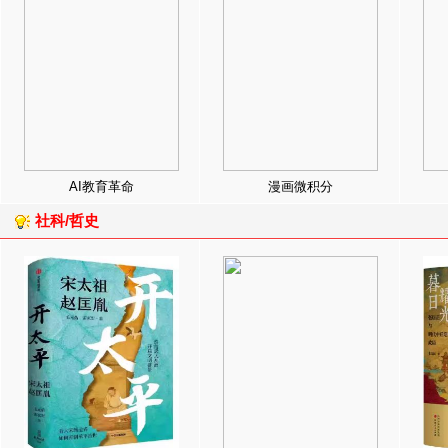
AI教育革命
漫画微积分
社科/哲史