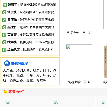
運費平
：購滿HK$200起免運費政策
速度快
：全港範圍全部以速遞發貨
書價低
：歡迎與任何同類書店比價
品種多
：超過90多萬各类中文書籍
全球高考：全三册
英文書
：多達20萬種英文原版書籍
找書快
：提供資料，24小時內反饋
環保包裝
：採用紙箱、氣泡紙材料
熱搜關鍵字
：
大灣區
、
詩詞大會
、
股票
、
日语
、
汽
車維修
、
地图
、
一帶一路
、
琼瑶
、
炒
股
、
絲綢之路
、
漫畫
、
貿易戰
剑桥大学中国庙
裘
專業/技術