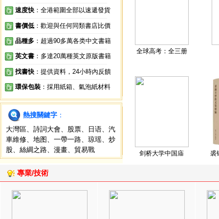
速度快
：全港範圍全部以速遞發貨
書價低
：歡迎與任何同類書店比價
品種多
：超過90多萬各类中文書籍
全球高考：全三册
英文書
：多達20萬種英文原版書籍
找書快
：提供資料，24小時內反饋
環保包裝
：採用紙箱、氣泡紙材料
熱搜關鍵字
：
大灣區
、
詩詞大會
、
股票
、
日语
、
汽
車維修
、
地图
、
一帶一路
、
琼瑶
、
炒
股
、
絲綢之路
、
漫畫
、
貿易戰
剑桥大学中国庙
裘
專業/技術