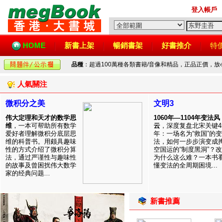
登入帳戶
HOME
新書上架
暢銷書架
好書推介
特
品種
：超過100萬種各類書籍/音像和精品，正品正價，
人氣關注
微积分之美
文明3
伟大定理和天才的数学思
1060年—1104年变法风
维
，一本可帮助所有数学
云
，深度复盘北宋关键4
爱好者理解微积分底层思
年：一场名为“救国”的变
维的科普书。用颇具趣味
法，如何一步步演变成
性的方式介绍了微积分算
空国运的“制度黑洞”？
法，通过严谨性与趣味性
为什么这么难？一本书
的故事及曾困扰伟大数学
懂变法的全周期困境...
家的经典问题...
新書推薦