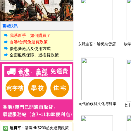
書城快訊
我系新手，如何購買？
香港/台灣免運費政策
东野圭吾：解忧杂货店
放
優惠券激活及使用方式
全面服務保障、退換貨政策
元代的族群文化与科举
七
運費平
：購滿HK$200起免運費政策