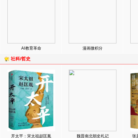
AI教育革命
漫画微积分
社科/哲史
开太平：宋太祖赵匡胤
魏晋南北朝史札记
张