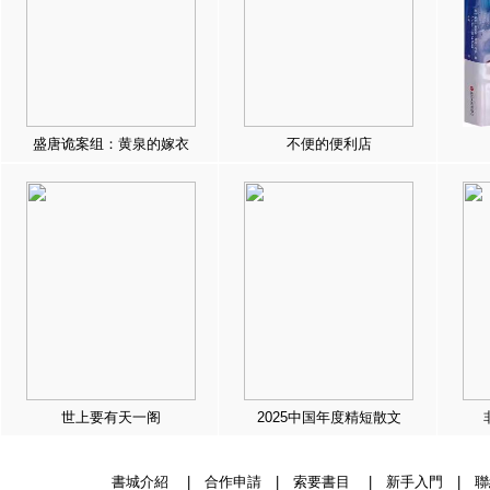
盛唐诡案组：黄泉的嫁衣
不便的便利店
世上要有天一阁
2025中国年度精短散文
書城介紹
|
合作申請
|
索要書目
|
新手入門
|
聯