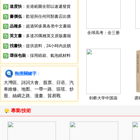
速度快
：全港範圍全部以速遞發貨
書價低
：歡迎與任何同類書店比價
品種多
：超過90多萬各类中文書籍
全球高考：全三册
英文書
：多達20萬種英文原版書籍
找書快
：提供資料，24小時內反饋
環保包裝
：採用紙箱、氣泡紙材料
熱搜關鍵字
：
大灣區
、
詩詞大會
、
股票
、
日语
、
汽
車維修
、
地图
、
一帶一路
、
琼瑶
、
炒
股
、
絲綢之路
、
漫畫
、
貿易戰
剑桥大学中国庙
裘
專業/技術