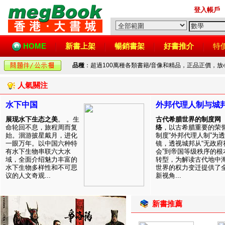
登入帳戶
HOME
新書上架
暢銷書架
好書推介
特
品種
：超過100萬種各類書籍/音像和精品，正品正價，
人氣關注
水下中国
外邦代理人制与城
展现水下生态之美
。 。生
古代希腊世界的制度网
命轮回不息，旅程周而复
络
，以古希腊重要的荣
始。洄游披星戴月，进化
制度“外邦代理人制”为透
一眼万年。以中国六种特
镜，透视城邦从“无政府
有水下生物串联六大水
会”到帝国等级秩序的根
域，全面介绍魅力丰富的
转型，为解读古代地中
水下生物多样性和不可思
世界的权力变迁提供了
议的人文奇观...
新视角...
新書推薦