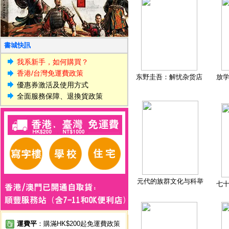
書城快訊
我系新手，如何購買？
香港/台灣免運費政策
东野圭吾：解忧杂货店
放
優惠券激活及使用方式
全面服務保障、退換貨政策
元代的族群文化与科举
七
運費平
：購滿HK$200起免運費政策