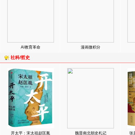
AI教育革命
漫画微积分
社科/哲史
开太平：宋太祖赵匡胤
魏晋南北朝史札记
张