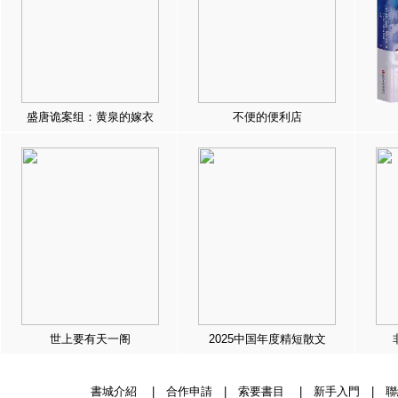
盛唐诡案组：黄泉的嫁衣
不便的便利店
世上要有天一阁
2025中国年度精短散文
書城介紹
|
合作申請
|
索要書目
|
新手入門
|
聯