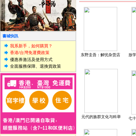
書城快訊
我系新手，如何購買？
香港/台灣免運費政策
东野圭吾：解忧杂货店
放
優惠券激活及使用方式
全面服務保障、退換貨政策
元代的族群文化与科举
七