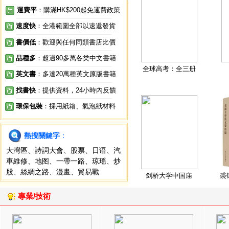
運費平
：購滿HK$200起免運費政策
速度快
：全港範圍全部以速遞發貨
書價低
：歡迎與任何同類書店比價
品種多
：超過90多萬各类中文書籍
全球高考：全三册
英文書
：多達20萬種英文原版書籍
找書快
：提供資料，24小時內反饋
環保包裝
：採用紙箱、氣泡紙材料
熱搜關鍵字
：
大灣區
、
詩詞大會
、
股票
、
日语
、
汽
車維修
、
地图
、
一帶一路
、
琼瑶
、
炒
股
、
絲綢之路
、
漫畫
、
貿易戰
剑桥大学中国庙
裘
專業/技術