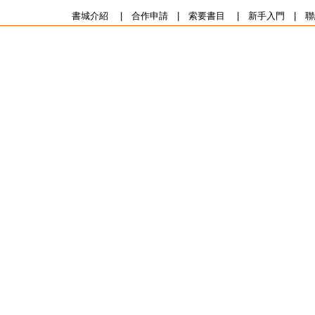
書城介紹
|
合作申請
|
索要書目
|
新手入門
|
聯