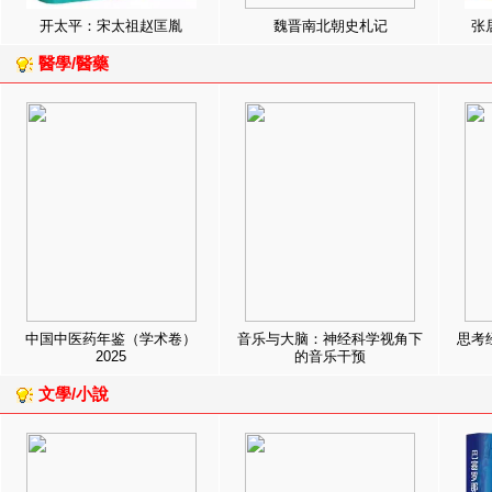
开太平：宋太祖赵匡胤
魏晋南北朝史札记
张
醫學/醫藥
中国中医药年鉴（学术卷）
音乐与大脑：神经科学视角下
思考
2025
的音乐干预
文學/小說