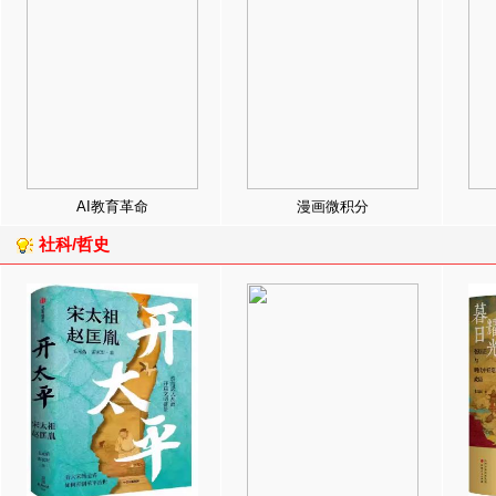
AI教育革命
漫画微积分
社科/哲史