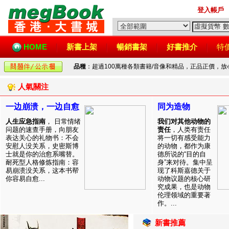
登入帳戶
HOME
新書上架
暢銷書架
好書推介
特
品種
：超過100萬種各類書籍/音像和精品，正品正價，
人氣關注
一边崩溃，一边自愈
同为造物
人生应急指南
， 日常情绪
我们对其他动物的
问题的速查手册，向朋友
责任
，人类有责任
表达关心的礼物书：不会
将一切有感受能力
安慰人没关系，史密斯博
的动物，都作为康
士就是你的治愈系嘴替。
德所说的“目的自
耐死型人格修炼指南：容
身”来对待。集中呈
易崩溃没关系，这本书帮
现了科斯嘉德关于
你容易自愈...
动物议题的核心研
究成果，也是动物
伦理领域的重要著
作。...
新書推薦