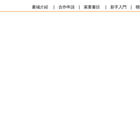
書城介紹
|
合作申請
|
索要書目
|
新手入門
|
聯