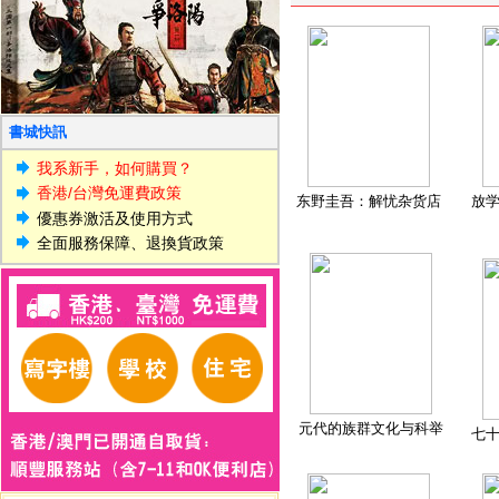
書城快訊
我系新手，如何購買？
香港/台灣免運費政策
东野圭吾：解忧杂货店
放
優惠券激活及使用方式
全面服務保障、退換貨政策
元代的族群文化与科举
七