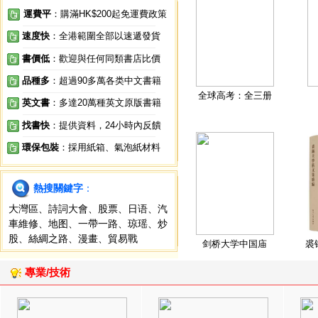
運費平
：購滿HK$200起免運費政策
速度快
：全港範圍全部以速遞發貨
書價低
：歡迎與任何同類書店比價
品種多
：超過90多萬各类中文書籍
全球高考：全三册
英文書
：多達20萬種英文原版書籍
找書快
：提供資料，24小時內反饋
環保包裝
：採用紙箱、氣泡紙材料
熱搜關鍵字
：
大灣區
、
詩詞大會
、
股票
、
日语
、
汽
車維修
、
地图
、
一帶一路
、
琼瑶
、
炒
股
、
絲綢之路
、
漫畫
、
貿易戰
剑桥大学中国庙
裘
專業/技術