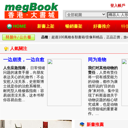
登入帳戶
HOME
新書上架
暢銷書架
好書推介
特
品種
：超過100萬種各類書籍/音像和精品，正品正價，
人氣關注
一边崩溃，一边自愈
同为造物
人生应急指南
， 日常情绪
我们对其他动物的
问题的速查手册，向朋友
责任
，人类有责任
表达关心的礼物书：不会
将一切有感受能力
安慰人没关系，史密斯博
的动物，都作为康
士就是你的治愈系嘴替。
德所说的“目的自
耐死型人格修炼指南：容
身”来对待。集中呈
易崩溃没关系，这本书帮
现了科斯嘉德关于
你容易自愈...
动物议题的核心研
究成果，也是动物
伦理领域的重要著
作。...
新書推薦