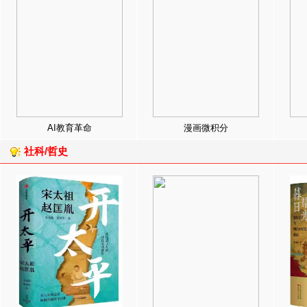
AI教育革命
漫画微积分
社科/哲史