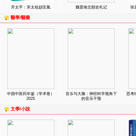
开太平：宋太祖赵匡胤
魏晋南北朝史札记
张
醫學/醫藥
中国中医药年鉴（学术卷）
音乐与大脑：神经科学视角下
思考
2025
的音乐干预
文學/小說