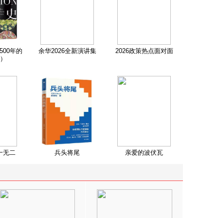
500年的
余华2026全新演讲集
2026政策热点面对面
）
一无二
兵头将尾
亲爱的波伏瓦