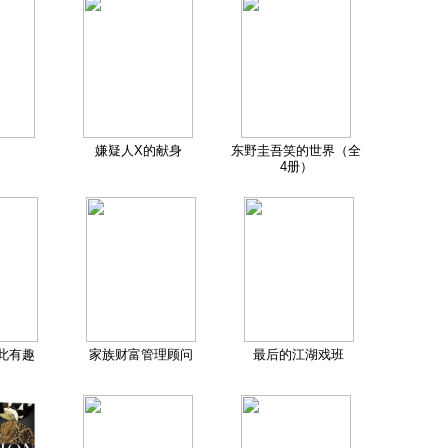
嫌疑人X的献身
东野圭吾笑的世界（全
4册）
此有趣
家族财富管理顾问
最后的江湖戏班