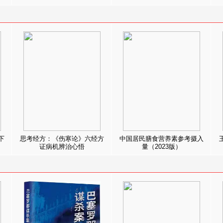
下
思考经方：《伤寒论》六经方
中国居民膳食营养素参考摄入
证病机辨治心悟
量（2023版）