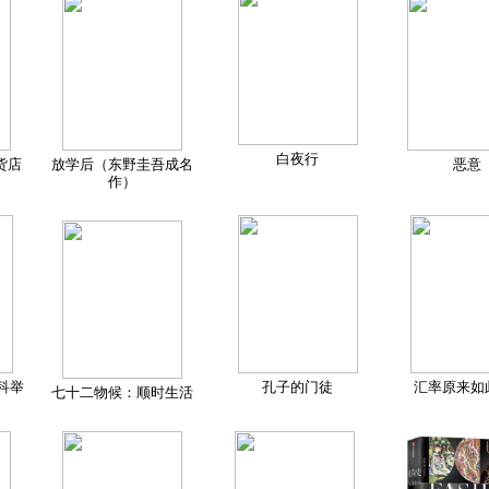
白夜行
货店
放学后（东野圭吾成名
恶意
作）
科举
孔子的门徒
汇率原来如
七十二物候：顺时生活