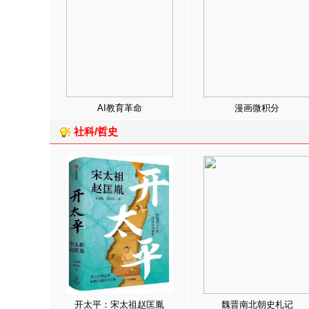
AI教育革命
漫画微积分
社科/哲史
开太平：宋太祖赵匡胤
魏晋南北朝史札记