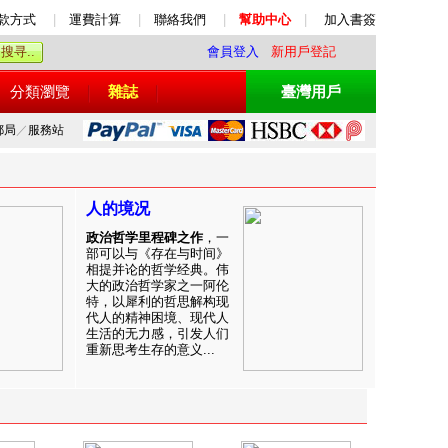
款方式
|
運費計算
|
聯絡我們
|
幫助中心
|
加入書簽
會員登入
新用戶登記
分類瀏覽
雜誌
臺灣用戶
郵局
／
服務站
人的境况
政治哲学里程碑之作
，一
部可以与《存在与时间》
相提并论的哲学经典。伟
大的政治哲学家之一阿伦
特，以犀利的哲思解构现
代人的精神困境、现代人
生活的无力感，引发人们
重新思考生存的意义...