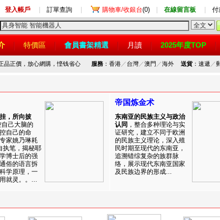
登入帳戶
|
訂單查詢
|
購物車/收銀台
(0)
|
在線留言板
|
付
介
特價區
會員書架精選
月讀
2025年度TOP
，正品正價，放心網購，悭钱省心
服務
：香港
／
台灣
／
澳門
／
海外
送貨
：速遞
／
帝国炼金术
挂，所向披
东南亚的民族主义与政治
控自己大脑的
认同
，整合多种理论与实
控自己的命
证研究，建立不同于欧洲
专家姚乃琳耗
的民族主义理论，深入殖
自执笔，揭秘耶
民时期至现代的东南亚，
学博士后的强
追溯错综复杂的族群脉
通俗的语言拆
络，展示现代东南亚国家
科学原理，一
及民族边界的形成...
就灵。。...