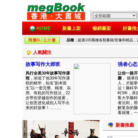
HOME
新書上架
暢銷書架
好書推
品種
：超過100萬種各類書籍/音像和精品
人氣關注
故事写作大师班
强者心态
风行全美30年故事写作课
让你一路开
程
，浓缩了他30年写作课
靡
， 能掌
程的精华，知名“剧本医
人，才能掌
生”以一套完整、精准、实
运！脑科学
用、有机的写作技法，22
时3年，亲
步带你穿越创作的迷雾，
鲁大学脑科
让创意进化成别人写不出
者法则，用
来的好故事！……...
解复杂的脑
看就懂，一用
新書推薦