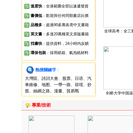
速度快
：全港範圍全部以速遞發貨
書價低
：歡迎與任何同類書店比價
品種多
：超過90多萬各类中文書籍
全球高考：全三
英文書
：多達20萬種英文原版書籍
找書快
：提供資料，24小時內反饋
環保包裝
：採用紙箱、氣泡紙材料
熱搜關鍵字
：
大灣區
、
詩詞大會
、
股票
、
日语
、
汽
車維修
、
地图
、
一帶一路
、
琼瑶
、
炒
股
、
絲綢之路
、
漫畫
、
貿易戰
剑桥大学中国庙
專業/技術