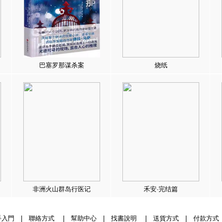
巴塞罗那谋杀案
烧纸
非洲火山群岛行医记
禾安·完结篇
手入門
|
聯絡方式
|
幫助中心
|
找書說明
|
送貨方式
|
付款方式