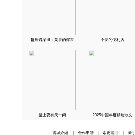
盛唐诡案组：黄泉的嫁衣
不便的便利店
世上要有天一阁
2025中国年度精短散文
書城介紹
|
合作申請
|
索要書目
|
新