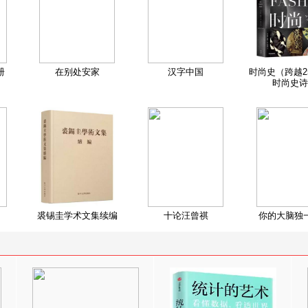
册
在别处安家
汉字中国
时尚史（跨越2
时尚史诗
裘锡圭学术文集续编
十论汪曾祺
你的大脑独