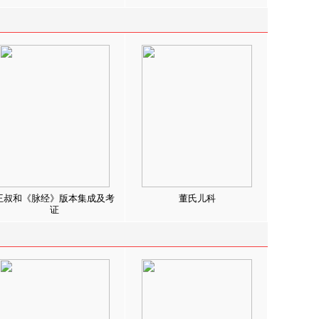
王叔和《脉经》版本集成及考
董氏儿科
证