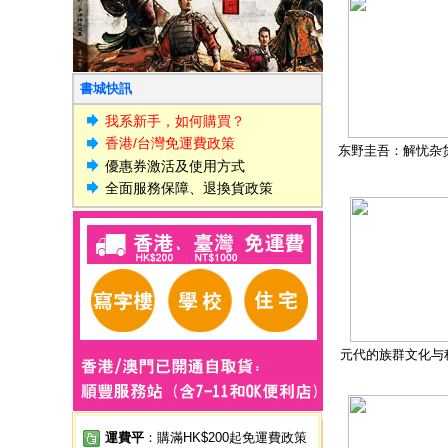
書城快訊
我系新手，如何購買？
香港/台灣免運費政策
东野圭吾：解忧杂
優惠券激活及使用方式
全面服務保障、退換貨政策
元代的族群文化与
運費平
：購滿HK$200起免運費政策