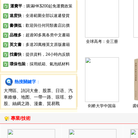
運費平
：購滿HK$200起免運費政策
速度快
：全港範圍全部以速遞發貨
書價低
：歡迎與任何同類書店比價
品種多
：超過90多萬各类中文書籍
全球高考：全三册
英文書
：多達20萬種英文原版書籍
找書快
：提供資料，24小時內反饋
環保包裝
：採用紙箱、氣泡紙材料
熱搜關鍵字
：
大灣區
、
詩詞大會
、
股票
、
日语
、
汽
車維修
、
地图
、
一帶一路
、
琼瑶
、
炒
股
、
絲綢之路
、
漫畫
、
貿易戰
剑桥大学中国庙
裘
專業/技術