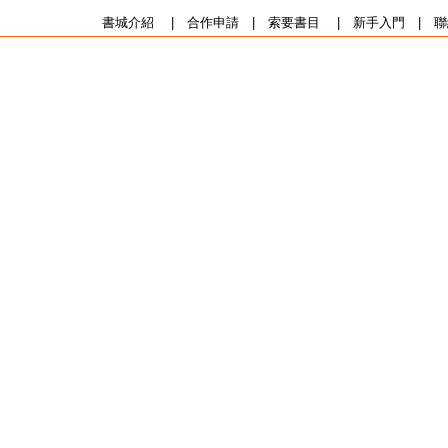
書城介紹
|
合作申請
|
索要書目
|
新手入門
|
聯