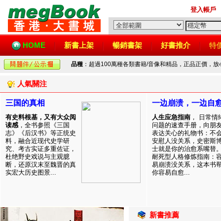
登入帳戶
HOME
新書上架
暢銷書架
好書推介
特
品種
：超過100萬種各類書籍/音像和精品，正品正價，
人氣關注
三国的真相
一边崩溃，一边自
有史料根基，又有大众阅
人生应急指南
， 日常情
读感
，全书参照《三国
问题的速查手册，向朋
志》《后汉书》等正统史
表达关心的礼物书：不
料，融合近现代史学研
安慰人没关系，史密斯
究、考古实证多重佐证，
士就是你的治愈系嘴替
杜绝野史戏说与主观臆
耐死型人格修炼指南：
断，还原汉末至魏晋的真
易崩溃没关系，这本书
实宏大历史图景...
你容易自愈...
新書推薦