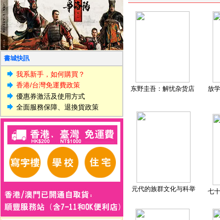
書城快訊
我系新手，如何購買？
香港/台灣免運費政策
东野圭吾：解忧杂货店
放
優惠券激活及使用方式
全面服務保障、退換貨政策
元代的族群文化与科举
七