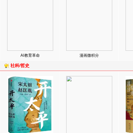
AI教育革命
漫画微积分
社科/哲史