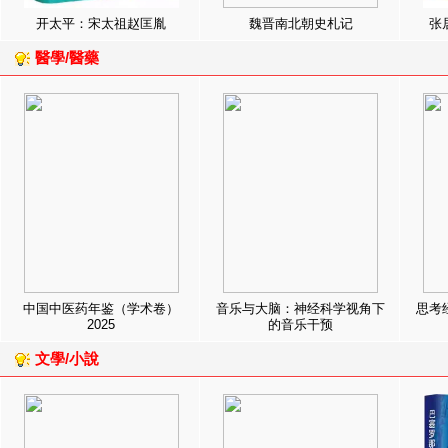
开太平：宋太祖赵匡胤
魏晋南北朝史札记
张
醫學/醫藥
中国中医药年鉴（学术卷）
音乐与大脑：神经科学视角下
思考
2025
的音乐干预
文學/小說