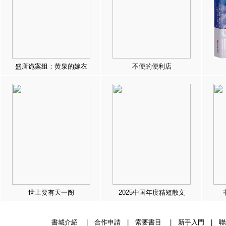
盛唐诡案组：黄泉的嫁衣
不便的便利店
世上要有天一阁
2025中国年度精短散文
書城介紹
|
合作申請
|
索要書目
|
新手入門
|
聯