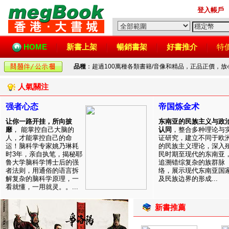
登入帳戶
HOME
新書上架
暢銷書架
好書推介
特
品種
：超過100萬種各類書籍/音像和精品，正品正價，
人氣關注
强者心态
帝国炼金术
让你一路开挂，所向披
东南亚的民族主义与政
靡
， 能掌控自己大脑的
认同
，整合多种理论与
人，才能掌控自己的命
证研究，建立不同于欧
运！脑科学专家姚乃琳耗
的民族主义理论，深入
时3年，亲自执笔，揭秘耶
民时期至现代的东南亚
鲁大学脑科学博士后的强
追溯错综复杂的族群脉
者法则，用通俗的语言拆
络，展示现代东南亚国
解复杂的脑科学原理，一
及民族边界的形成...
看就懂，一用就灵。。...
新書推薦