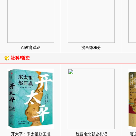
AI教育革命
漫画微积分
社科/哲史
开太平：宋太祖赵匡胤
魏晋南北朝史札记
张