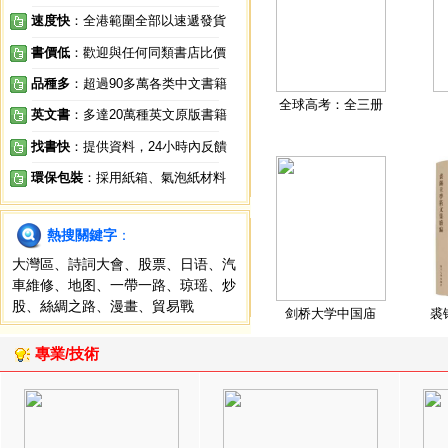
速度快
：全港範圍全部以速遞發貨
書價低
：歡迎與任何同類書店比價
品種多
：超過90多萬各类中文書籍
全球高考：全三册
英文書
：多達20萬種英文原版書籍
找書快
：提供資料，24小時內反饋
環保包裝
：採用紙箱、氣泡紙材料
熱搜關鍵字
：
大灣區
、
詩詞大會
、
股票
、
日语
、
汽
車維修
、
地图
、
一帶一路
、
琼瑶
、
炒
股
、
絲綢之路
、
漫畫
、
貿易戰
剑桥大学中国庙
裘
專業/技術