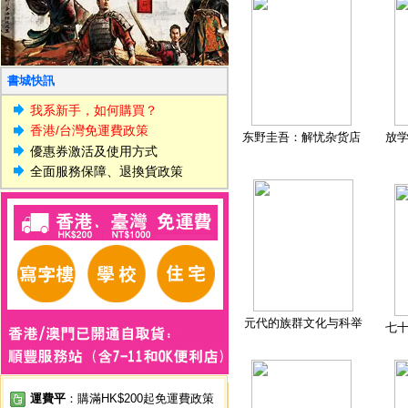
書城快訊
我系新手，如何購買？
香港/台灣免運費政策
东野圭吾：解忧杂货店
放
優惠券激活及使用方式
全面服務保障、退換貨政策
元代的族群文化与科举
七
運費平
：購滿HK$200起免運費政策