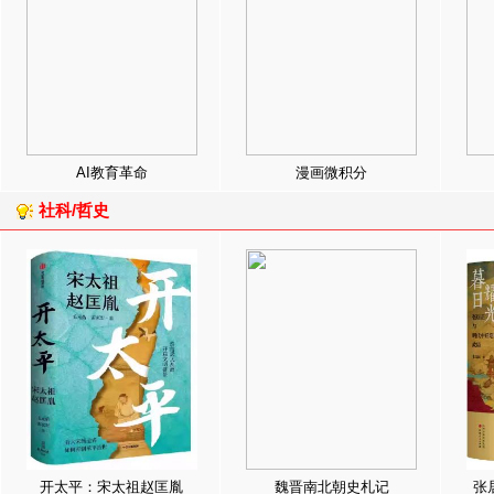
AI教育革命
漫画微积分
社科/哲史
开太平：宋太祖赵匡胤
魏晋南北朝史札记
张