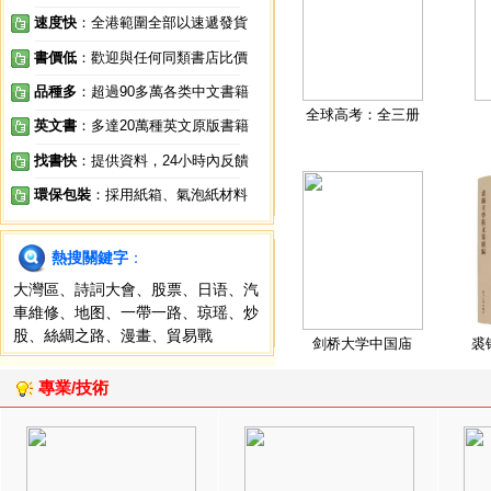
速度快
：全港範圍全部以速遞發貨
書價低
：歡迎與任何同類書店比價
品種多
：超過90多萬各类中文書籍
全球高考：全三册
英文書
：多達20萬種英文原版書籍
找書快
：提供資料，24小時內反饋
環保包裝
：採用紙箱、氣泡紙材料
熱搜關鍵字
：
大灣區
、
詩詞大會
、
股票
、
日语
、
汽
車維修
、
地图
、
一帶一路
、
琼瑶
、
炒
股
、
絲綢之路
、
漫畫
、
貿易戰
剑桥大学中国庙
裘
專業/技術