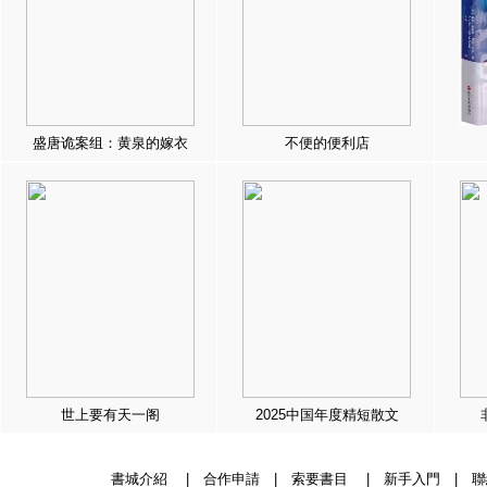
盛唐诡案组：黄泉的嫁衣
不便的便利店
世上要有天一阁
2025中国年度精短散文
書城介紹
|
合作申請
|
索要書目
|
新手入門
|
聯