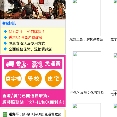
書城快訊
我系新手，如何購買？
香港/台灣免運費政策
东野圭吾：解忧杂货店
放
優惠券激活及使用方式
全面服務保障、退換貨政策
元代的族群文化与科举
七
運費平
：購滿HK$200起免運費政策