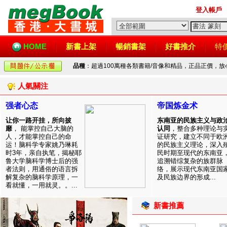
登入帳戶
HOME
新書上架
暢銷書架
好書推介
特
品種
：超過100萬種各類書籍/音像和精品，正品正價，
人氣關注
强者心态
帝国炼金术
让你一路开挂，所向披
东南亚的民族主义与政
靡
， 能掌控自己大脑的
认同
，整合多种理论与
人，才能掌控自己的命
证研究，建立不同于欧
运！脑科学专家姚乃琳耗
的民族主义理论，深入
时3年，亲自执笔，揭秘耶
民时期至现代的东南亚
鲁大学脑科学博士后的强
追溯错综复杂的族群脉
者法则，用通俗的语言拆
络，展示现代东南亚国
解复杂的脑科学原理，一
及民族边界的形成...
看就懂，一用就灵。。...
新書推薦