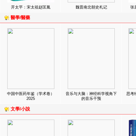
开太平：宋太祖赵匡胤
魏晋南北朝史札记
张
醫學/醫藥
中国中医药年鉴（学术卷）
音乐与大脑：神经科学视角下
思考
2025
的音乐干预
文學/小說