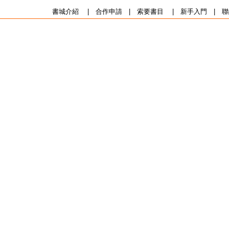
書城介紹
|
合作申請
|
索要書目
|
新手入門
|
聯