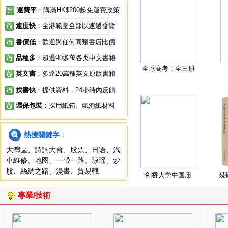
運費平
：購滿HK$200起免運費政策
速度快
：全港範圍全部以速遞發貨
書價低
：歡迎與任何同類書店比價
品種多
：超過90多萬各类中文書籍
全球高考：全三册
英文書
：多達20萬種英文原版書籍
找書快
：提供資料，24小時內反饋
環保包裝
：採用紙箱、氣泡紙材料
熱搜關鍵字
：
大灣區
、
詩詞大會
、
股票
、
日语
、
汽
車維修
、
地图
、
一帶一路
、
琼瑶
、
炒
股
、
絲綢之路
、
漫畫
、
貿易戰
剑桥大学中国庙
裘
專業/技術