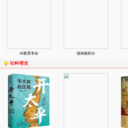
AI教育革命
漫画微积分
社科/哲史