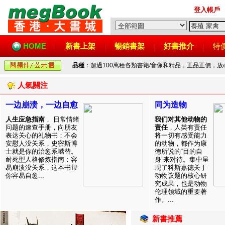
登入帳戶
HOME
新書上架
暢銷書架
好書推介
特
品種
：超過100萬種各類書籍/音像和精品，正品正價，
人氣關注
一边崩溃，一边自愈
同为造物
人生应急指南
， 日常情绪
我们对其他动物的
问题的速查手册，向朋友
责任
，人类有责任
表达关心的礼物书：不会
将一切有感受能力
安慰人没关系，史密斯博
的动物，都作为康
士就是你的治愈系嘴替。
德所说的“目的自
耐死型人格修炼指南：容
身”来对待。集中呈
易崩溃没关系，这本书帮
现了科斯嘉德关于
你容易自愈...
动物议题的核心研
究成果，也是动物
伦理领域的重要著
作。...
新書推薦