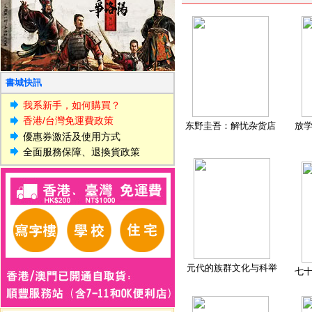
書城快訊
我系新手，如何購買？
香港/台灣免運費政策
东野圭吾：解忧杂货店
放
優惠券激活及使用方式
全面服務保障、退換貨政策
元代的族群文化与科举
七