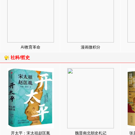
AI教育革命
漫画微积分
社科/哲史
开太平：宋太祖赵匡胤
魏晋南北朝史札记
张