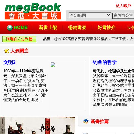
登入帳戶
HOME
新書上架
暢銷書架
好書推介
特
品種
：超過100萬種各類書籍/音像和精品，正品正價，
人氣關注
文明3
钓鱼的哲学
1060年—1104年变法风
对飞钓、物理学及生命
云
，深度复盘北宋关键45
义的探索
，当一位深耕
年：一场名为“救国”的变
理前沿的理论物理学家
法，如何一步步演变成掏
起飞钓竿，被公式与学
空国运的“制度黑洞”？改革
会议填满的旅途，忽然
为什么这么难？一本书看
出了联结自然与内心的
懂变法的全周期困境...
柔枝桠。在巴西的热带
流里偶遇鲜见的鳟鱼...
新書推薦