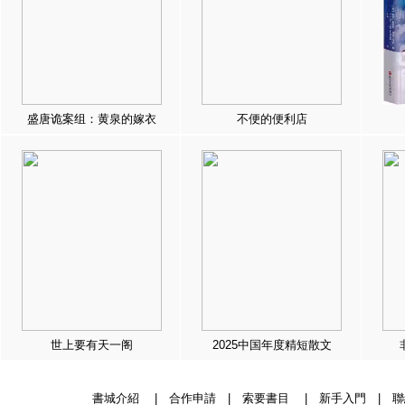
盛唐诡案组：黄泉的嫁衣
不便的便利店
世上要有天一阁
2025中国年度精短散文
書城介紹
|
合作申請
|
索要書目
|
新手入門
|
聯