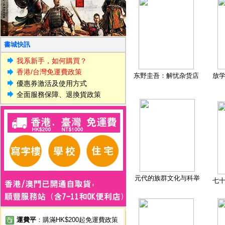
書城快訊
我系新手，如何購買？
香港/台灣免運費政策
东野圭吾：解忧杂货店
放
優惠券激活及使用方式
全面服務保障、退換貨政策
元代的族群文化与科举
七
運費平
：購滿HK$200起免運費政策