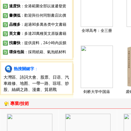
速度快
：全港範圍全部以速遞發貨
書價低
：歡迎與任何同類書店比價
品種多
：超過90多萬各类中文書籍
全球高考：全三册
英文書
：多達20萬種英文原版書籍
找書快
：提供資料，24小時內反饋
環保包裝
：採用紙箱、氣泡紙材料
熱搜關鍵字
：
大灣區
、
詩詞大會
、
股票
、
日语
、
汽
車維修
、
地图
、
一帶一路
、
琼瑶
、
炒
股
、
絲綢之路
、
漫畫
、
貿易戰
剑桥大学中国庙
裘
專業/技術