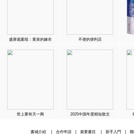
盛唐诡案组：黄泉的嫁衣
不便的便利店
世上要有天一阁
2025中国年度精短散文
書城介紹
|
合作申請
|
索要書目
|
新手入門
|
聯