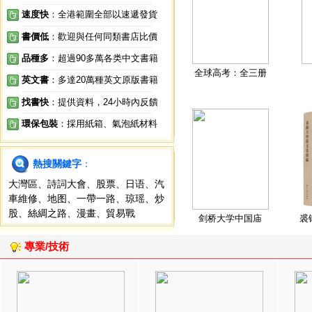
速度快
：全港範圍全部以速遞發貨
書價低
：歡迎與任何同類書店比價
品種多
：超過90多萬各类中文書籍
全球高考：全三册
英文書
：多達20萬種英文原版書籍
找書快
：提供資料，24小時內反饋
環保包裝
：採用紙箱、氣泡紙材料
熱搜關鍵字
：
大灣區
、
詩詞大會
、
股票
、
日语
、
汽
車維修
、
地图
、
一帶一路
、
琼瑶
、
炒
股
、
絲綢之路
、
漫畫
、
貿易戰
剑桥大学中国庙
裘
專業/技術