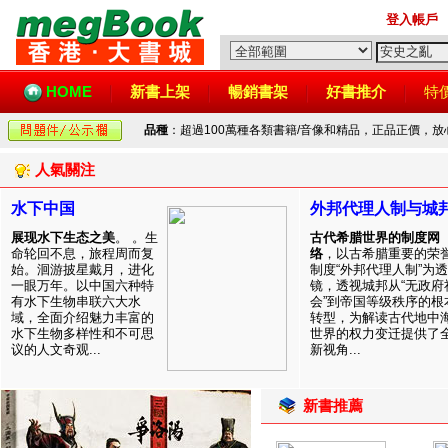
登入帳戶
HOME
新書上架
暢銷書架
好書推介
特
品種
：超過100萬種各類書籍/音像和精品，正品正價，
人氣關注
水下中国
外邦代理人制与城
展现水下生态之美
。 。生
古代希腊世界的制度网
命轮回不息，旅程周而复
络
，以古希腊重要的荣
始。洄游披星戴月，进化
制度“外邦代理人制”为透
一眼万年。以中国六种特
镜，透视城邦从“无政府
有水下生物串联六大水
会”到帝国等级秩序的根
域，全面介绍魅力丰富的
转型，为解读古代地中
水下生物多样性和不可思
世界的权力变迁提供了
议的人文奇观...
新视角...
新書推薦