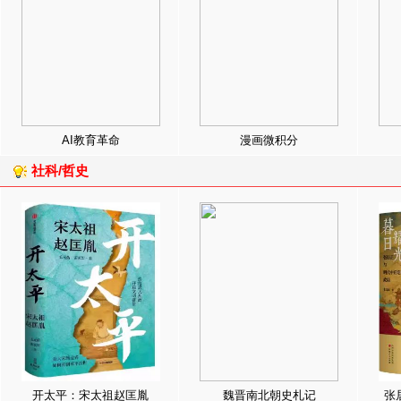
AI教育革命
漫画微积分
社科/哲史
开太平：宋太祖赵匡胤
魏晋南北朝史札记
张