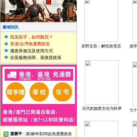
書城快訊
我系新手，如何購買？
香港/台灣免運費政策
东野圭吾：解忧杂货店
放
優惠券激活及使用方式
全面服務保障、退換貨政策
元代的族群文化与科举
七
運費平
：購滿HK$200起免運費政策