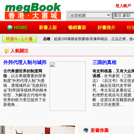
登入帳戶
HOME
新書上架
暢銷書架
好書推介
特
品種
：超過100萬種各類書籍/音像和精品，正品正價，
人氣關注
外邦代理人制与城邦
三国的真相
古代希腊世界的制度网
有史料根基，又有大众
络
，以古希腊重要的荣誉
读感
，全书参照《三国
制度“外邦代理人制”为透
志》《后汉书》等正统
镜，透视城邦从“无政府社
料，融合近现代史学研
会”到帝国等级秩序的根本
究、考古实证多重佐证
转型，为解读古代地中海
杜绝野史戏说与主观臆
世界的权力变迁提供了全
断，还原汉末至魏晋的
新视角...
实宏大历史图景...
新書推薦