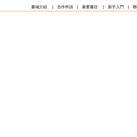
書城介紹
|
合作申請
|
索要書目
|
新手入門
|
聯