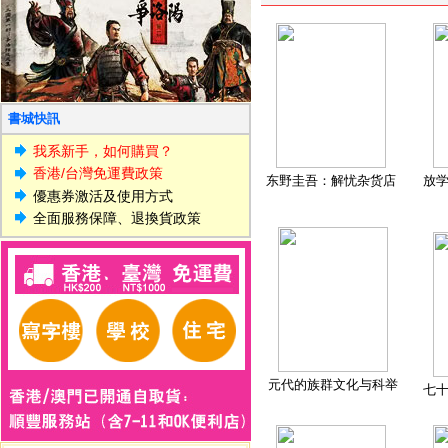
書城快訊
我系新手，如何購買？
香港/台灣免運費政策
东野圭吾：解忧杂货店
放
優惠券激活及使用方式
全面服務保障、退換貨政策
元代的族群文化与科举
七