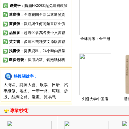
運費平
：購滿HK$200起免運費政策
速度快
：全港範圍全部以速遞發貨
書價低
：歡迎與任何同類書店比價
品種多
：超過90多萬各类中文書籍
全球高考：全三册
英文書
：多達20萬種英文原版書籍
找書快
：提供資料，24小時內反饋
環保包裝
：採用紙箱、氣泡紙材料
熱搜關鍵字
：
大灣區
、
詩詞大會
、
股票
、
日语
、
汽
車維修
、
地图
、
一帶一路
、
琼瑶
、
炒
股
、
絲綢之路
、
漫畫
、
貿易戰
剑桥大学中国庙
裘
專業/技術