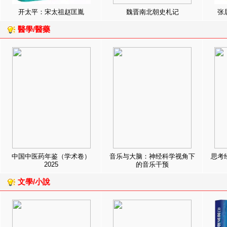
开太平：宋太祖赵匡胤
魏晋南北朝史札记
张
醫學/醫藥
中国中医药年鉴（学术卷）
音乐与大脑：神经科学视角下
思考
2025
的音乐干预
文學/小說