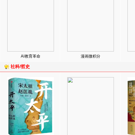
AI教育革命
漫画微积分
社科/哲史