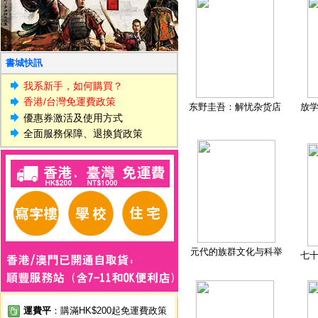
書城快訊
我系新手，如何購買？
香港/台灣免運費政策
东野圭吾：解忧杂货店
放
優惠券激活及使用方式
全面服務保障、退換貨政策
元代的族群文化与科举
七
運費平
：購滿HK$200起免運費政策