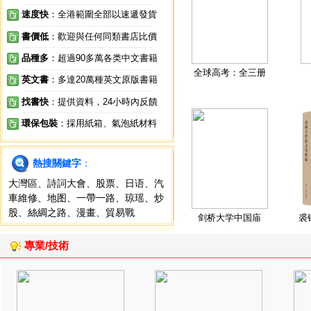
速度快
：全港範圍全部以速遞發貨
書價低
：歡迎與任何同類書店比價
品種多
：超過90多萬各类中文書籍
全球高考：全三册
英文書
：多達20萬種英文原版書籍
找書快
：提供資料，24小時內反饋
環保包裝
：採用紙箱、氣泡紙材料
熱搜關鍵字
：
大灣區
、
詩詞大會
、
股票
、
日语
、
汽
車維修
、
地图
、
一帶一路
、
琼瑶
、
炒
股
、
絲綢之路
、
漫畫
、
貿易戰
剑桥大学中国庙
裘
專業/技術