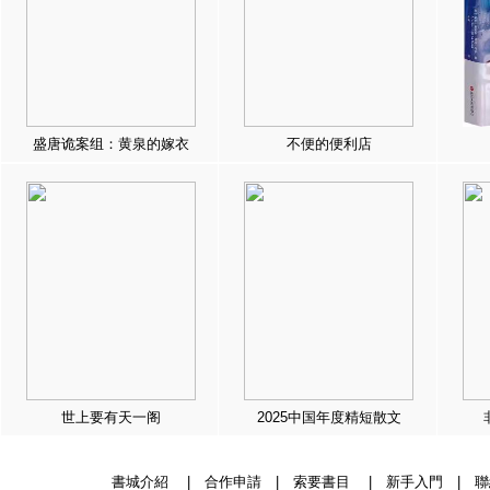
盛唐诡案组：黄泉的嫁衣
不便的便利店
世上要有天一阁
2025中国年度精短散文
書城介紹
|
合作申請
|
索要書目
|
新手入門
|
聯