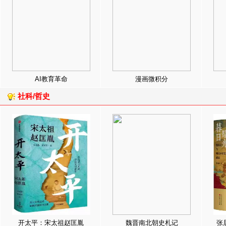
AI教育革命
漫画微积分
社科/哲史
开太平：宋太祖赵匡胤
魏晋南北朝史札记
张