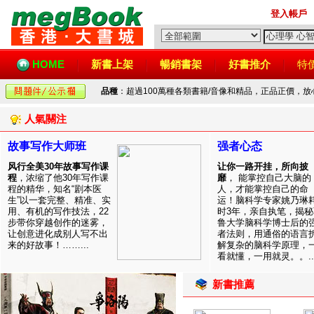
登入帳戶
HOME
新書上架
暢銷書架
好書推介
特
品種
：超過100萬種各類書籍/音像和精品，正品正價，
人氣關注
故事写作大师班
强者心态
风行全美30年故事写作课
让你一路开挂，所向披
程
，浓缩了他30年写作课
靡
， 能掌控自己大脑的
程的精华，知名“剧本医
人，才能掌控自己的命
生”以一套完整、精准、实
运！脑科学专家姚乃琳
用、有机的写作技法，22
时3年，亲自执笔，揭秘
步带你穿越创作的迷雾，
鲁大学脑科学博士后的
让创意进化成别人写不出
者法则，用通俗的语言
来的好故事！……...
解复杂的脑科学原理，
看就懂，一用就灵。。..
新書推薦