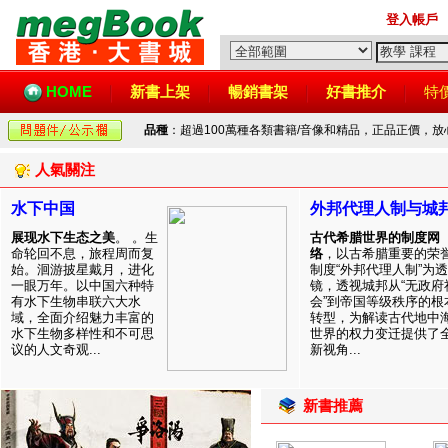
登入帳戶
HOME
新書上架
暢銷書架
好書推介
特
品種
：超過100萬種各類書籍/音像和精品，正品正價，
人氣關注
水下中国
外邦代理人制与城
展现水下生态之美
。 。生
古代希腊世界的制度网
命轮回不息，旅程周而复
络
，以古希腊重要的荣
始。洄游披星戴月，进化
制度“外邦代理人制”为透
一眼万年。以中国六种特
镜，透视城邦从“无政府
有水下生物串联六大水
会”到帝国等级秩序的根
域，全面介绍魅力丰富的
转型，为解读古代地中
水下生物多样性和不可思
世界的权力变迁提供了
议的人文奇观...
新视角...
新書推薦