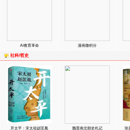
AI教育革命
漫画微积分
社科/哲史
开太平：宋太祖赵匡胤
魏晋南北朝史札记
张