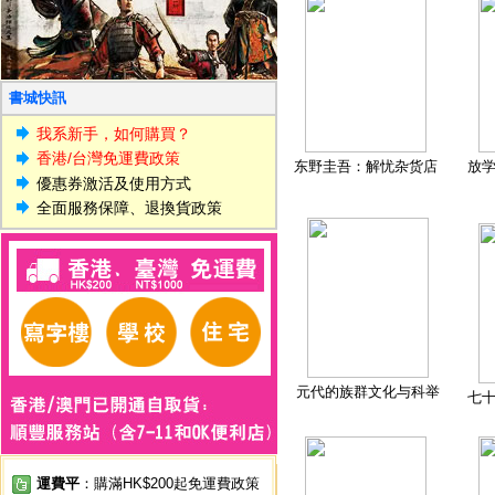
書城快訊
我系新手，如何購買？
香港/台灣免運費政策
东野圭吾：解忧杂货店
放
優惠券激活及使用方式
全面服務保障、退換貨政策
元代的族群文化与科举
七
運費平
：購滿HK$200起免運費政策