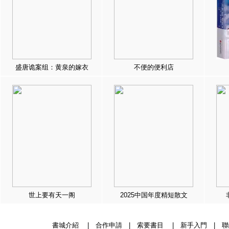
盛唐诡案组：黄泉的嫁衣
不便的便利店
世上要有天一阁
2025中国年度精短散文
書城介紹
|
合作申請
|
索要書目
|
新手入門
|
聯