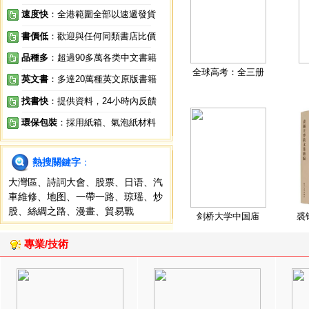
速度快
：全港範圍全部以速遞發貨
書價低
：歡迎與任何同類書店比價
品種多
：超過90多萬各类中文書籍
全球高考：全三册
英文書
：多達20萬種英文原版書籍
找書快
：提供資料，24小時內反饋
環保包裝
：採用紙箱、氣泡紙材料
熱搜關鍵字
：
大灣區
、
詩詞大會
、
股票
、
日语
、
汽
車維修
、
地图
、
一帶一路
、
琼瑶
、
炒
股
、
絲綢之路
、
漫畫
、
貿易戰
剑桥大学中国庙
裘
專業/技術