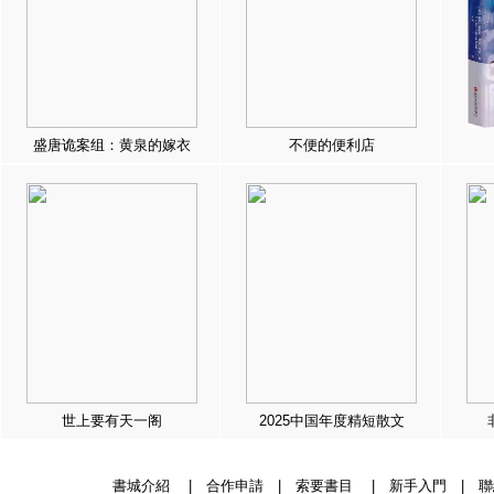
盛唐诡案组：黄泉的嫁衣
不便的便利店
世上要有天一阁
2025中国年度精短散文
書城介紹
|
合作申請
|
索要書目
|
新手入門
|
聯