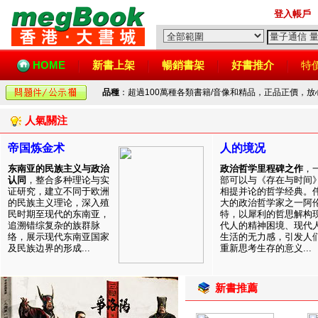
登入帳戶
HOME
新書上架
暢銷書架
好書推介
特
品種
：超過100萬種各類書籍/音像和精品，正品正價，
人氣關注
帝国炼金术
人的境况
东南亚的民族主义与政治
政治哲学里程碑之作
，
认同
，整合多种理论与实
部可以与《存在与时间
证研究，建立不同于欧洲
相提并论的哲学经典。
的民族主义理论，深入殖
大的政治哲学家之一阿
民时期至现代的东南亚，
特，以犀利的哲思解构
追溯错综复杂的族群脉
代人的精神困境、现代
络，展示现代东南亚国家
生活的无力感，引发人
及民族边界的形成...
重新思考生存的意义...
新書推薦