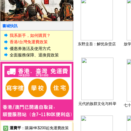
書城快訊
我系新手，如何購買？
香港/台灣免運費政策
东野圭吾：解忧杂货店
放
優惠券激活及使用方式
全面服務保障、退換貨政策
元代的族群文化与科举
七
運費平
：購滿HK$200起免運費政策