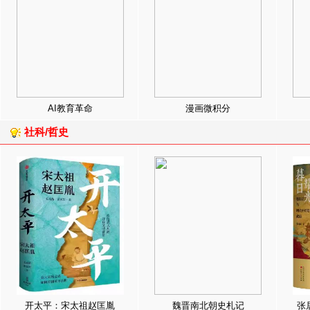
AI教育革命
漫画微积分
社科/哲史
开太平：宋太祖赵匡胤
魏晋南北朝史札记
张