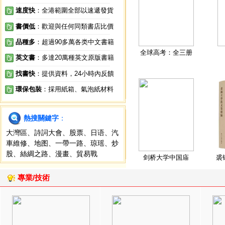
速度快
：全港範圍全部以速遞發貨
書價低
：歡迎與任何同類書店比價
品種多
：超過90多萬各类中文書籍
全球高考：全三册
英文書
：多達20萬種英文原版書籍
找書快
：提供資料，24小時內反饋
環保包裝
：採用紙箱、氣泡紙材料
熱搜關鍵字
：
大灣區
、
詩詞大會
、
股票
、
日语
、
汽
車維修
、
地图
、
一帶一路
、
琼瑶
、
炒
股
、
絲綢之路
、
漫畫
、
貿易戰
剑桥大学中国庙
裘
專業/技術