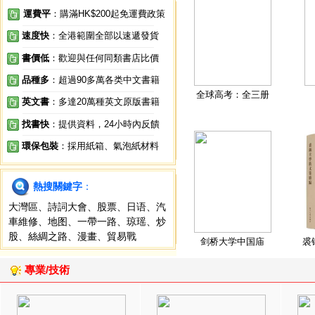
運費平
：購滿HK$200起免運費政策
速度快
：全港範圍全部以速遞發貨
書價低
：歡迎與任何同類書店比價
品種多
：超過90多萬各类中文書籍
全球高考：全三册
英文書
：多達20萬種英文原版書籍
找書快
：提供資料，24小時內反饋
環保包裝
：採用紙箱、氣泡紙材料
熱搜關鍵字
：
大灣區
、
詩詞大會
、
股票
、
日语
、
汽
車維修
、
地图
、
一帶一路
、
琼瑶
、
炒
股
、
絲綢之路
、
漫畫
、
貿易戰
剑桥大学中国庙
裘
專業/技術