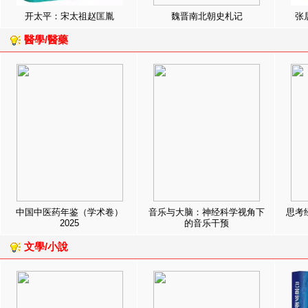
开太平：宋太祖赵匡胤
魏晋南北朝史札记
张
醫學/醫藥
中国中医药年鉴（学术卷）
音乐与大脑：神经科学视角下
思考
2025
的音乐干预
文學/小說