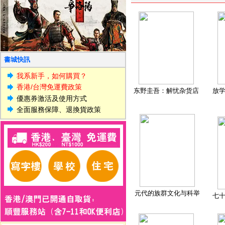
書城快訊
我系新手，如何購買？
香港/台灣免運費政策
东野圭吾：解忧杂货店
放
優惠券激活及使用方式
全面服務保障、退換貨政策
元代的族群文化与科举
七