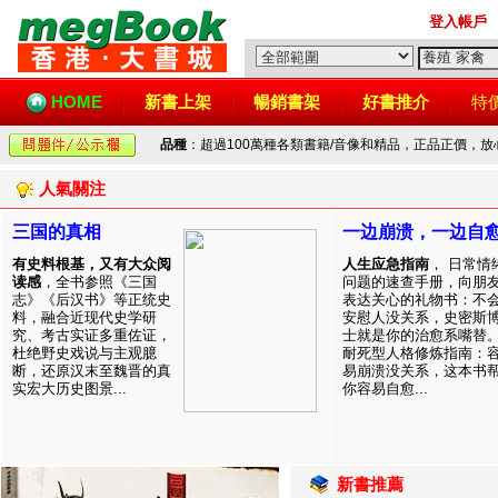
登入帳戶
HOME
新書上架
暢銷書架
好書推介
特
品種
：超過100萬種各類書籍/音像和精品，正品正價，
人氣關注
三国的真相
一边崩溃，一边自
有史料根基，又有大众阅
人生应急指南
， 日常情
读感
，全书参照《三国
问题的速查手册，向朋
志》《后汉书》等正统史
表达关心的礼物书：不
料，融合近现代史学研
安慰人没关系，史密斯
究、考古实证多重佐证，
士就是你的治愈系嘴替
杜绝野史戏说与主观臆
耐死型人格修炼指南：
断，还原汉末至魏晋的真
易崩溃没关系，这本书
实宏大历史图景...
你容易自愈...
新書推薦