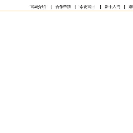
書城介紹
|
合作申請
|
索要書目
|
新手入門
|
聯