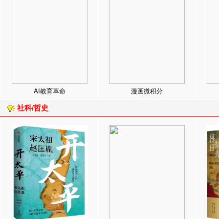
AI教育革命
漫画微积分
社科/哲史