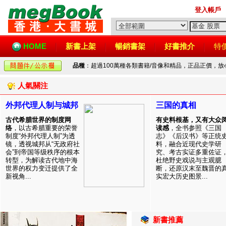
登入帳戶
HOME
新書上架
暢銷書架
好書推介
特
品種
：超過100萬種各類書籍/音像和精品，正品正價，
人氣關注
外邦代理人制与城邦
三国的真相
古代希腊世界的制度网
有史料根基，又有大众
络
，以古希腊重要的荣誉
读感
，全书参照《三国
制度“外邦代理人制”为透
志》《后汉书》等正统
镜，透视城邦从“无政府社
料，融合近现代史学研
会”到帝国等级秩序的根本
究、考古实证多重佐证
转型，为解读古代地中海
杜绝野史戏说与主观臆
世界的权力变迁提供了全
断，还原汉末至魏晋的
新视角...
实宏大历史图景...
新書推薦