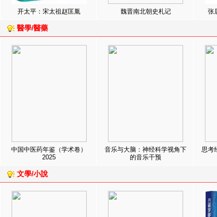
开太平：宋太祖赵匡胤
魏晋南北朝史札记
张
醫學/醫藥
中国中医药年鉴（学术卷）
音乐与大脑：神经科学视角下
思考
2025
的音乐干预
文學/小說