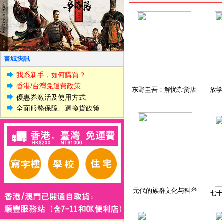
書城快訊
我系新手，如何購買？
香港/台灣免運費政策
东野圭吾：解忧杂货店
放
優惠券激活及使用方式
全面服務保障、退換貨政策
元代的族群文化与科举
七