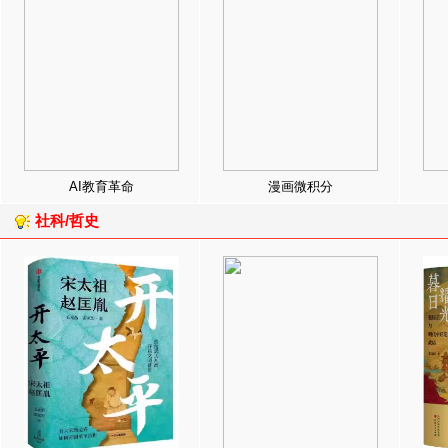
AI教育革命
漫画微积分
社科/哲史