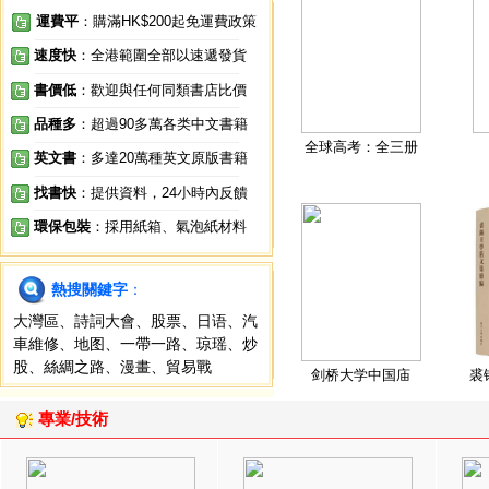
運費平
：購滿HK$200起免運費政策
速度快
：全港範圍全部以速遞發貨
書價低
：歡迎與任何同類書店比價
品種多
：超過90多萬各类中文書籍
全球高考：全三册
英文書
：多達20萬種英文原版書籍
找書快
：提供資料，24小時內反饋
環保包裝
：採用紙箱、氣泡紙材料
熱搜關鍵字
：
大灣區
、
詩詞大會
、
股票
、
日语
、
汽
車維修
、
地图
、
一帶一路
、
琼瑶
、
炒
股
、
絲綢之路
、
漫畫
、
貿易戰
剑桥大学中国庙
裘
專業/技術