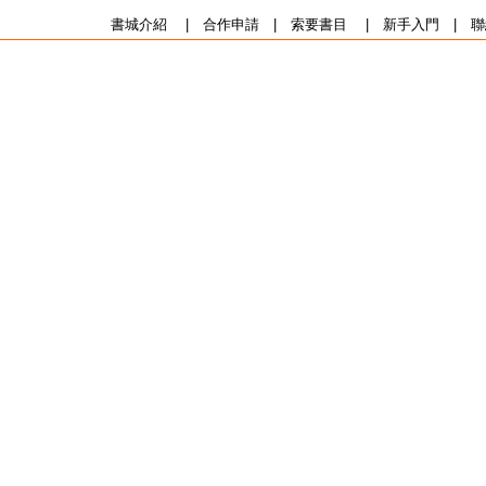
書城介紹
|
合作申請
|
索要書目
|
新手入門
|
聯