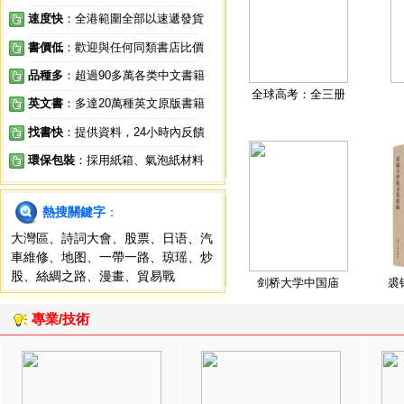
速度快
：全港範圍全部以速遞發貨
書價低
：歡迎與任何同類書店比價
品種多
：超過90多萬各类中文書籍
全球高考：全三册
英文書
：多達20萬種英文原版書籍
找書快
：提供資料，24小時內反饋
環保包裝
：採用紙箱、氣泡紙材料
熱搜關鍵字
：
大灣區
、
詩詞大會
、
股票
、
日语
、
汽
車維修
、
地图
、
一帶一路
、
琼瑶
、
炒
股
、
絲綢之路
、
漫畫
、
貿易戰
剑桥大学中国庙
裘
專業/技術