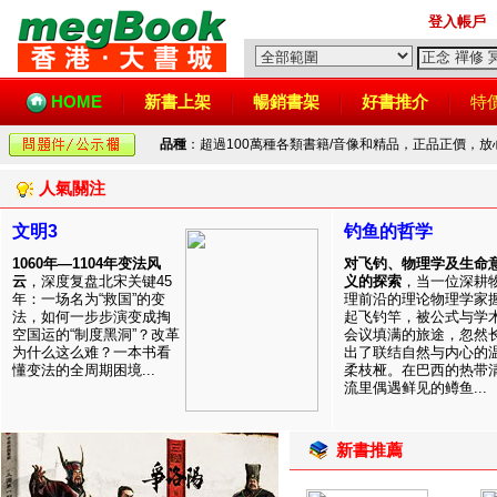
登入帳戶
HOME
新書上架
暢銷書架
好書推介
特
品種
：超過100萬種各類書籍/音像和精品，正品正價，
人氣關注
文明3
钓鱼的哲学
1060年—1104年变法风
对飞钓、物理学及生命
云
，深度复盘北宋关键45
义的探索
，当一位深耕
年：一场名为“救国”的变
理前沿的理论物理学家
法，如何一步步演变成掏
起飞钓竿，被公式与学
空国运的“制度黑洞”？改革
会议填满的旅途，忽然
为什么这么难？一本书看
出了联结自然与内心的
懂变法的全周期困境...
柔枝桠。在巴西的热带
流里偶遇鲜见的鳟鱼...
新書推薦