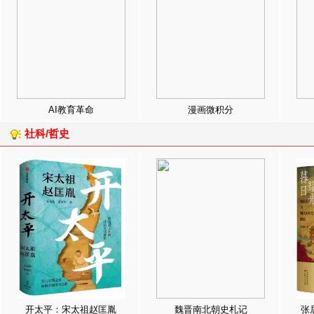
AI教育革命
漫画微积分
社科/哲史
开太平：宋太祖赵匡胤
魏晋南北朝史札记
张