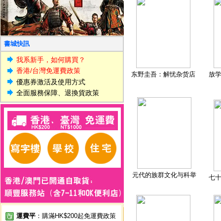
書城快訊
我系新手，如何購買？
香港/台灣免運費政策
东野圭吾：解忧杂货店
放
優惠券激活及使用方式
全面服務保障、退換貨政策
元代的族群文化与科举
七
運費平
：購滿HK$200起免運費政策