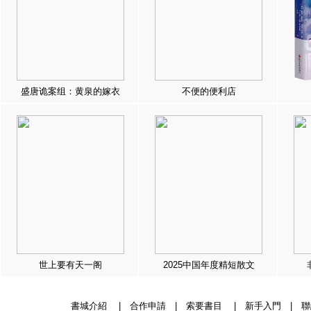
盛唐诡案组：黄泉的嫁衣
不便的便利店
世上要有天一阁
2025中国年度精短散文
書城介紹
|
合作申請
|
索要書目
|
新手入門
|
聯